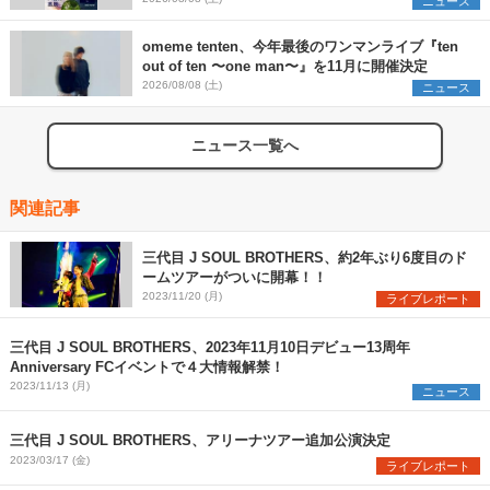
SCOOBIE DO、かりゆし58、Reiを発表
ニュース
omeme tenten、今年最後のワンマンライブ『ten
out of ten 〜one man〜』を11月に開催決定
2026/08/08 (土)
ニュース
ニュース一覧へ
関連記事
三代目 J SOUL BROTHERS、約2年ぶり6度目のド
ームツアーがついに開幕！！
2023/11/20 (月)
ライブレポート
三代目 J SOUL BROTHERS、2023年11月10日デビュー13周年
Anniversary FCイベントで４大情報解禁！
2023/11/13 (月)
ニュース
三代目 J SOUL BROTHERS、アリーナツアー追加公演決定
2023/03/17 (金)
ライブレポート