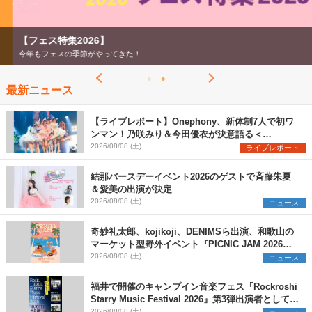
【フェス特集2026】
今年もフェスの季節がやってきた！
最新ニュース
【ライブレポート】Onephony、新体制7人で初ワ
ンマン！乃咲みり＆今田優衣が決意語る＜
Onephony新体制1st Oneman Live はじまりの夏
2026/08/08 (土)
ライブレポート
＞
結那バースデーイベント2026のゲストで斉藤朱夏
＆愛美の出演が決定
2026/08/08 (土)
ニュース
奇妙礼太郎、kojikoji、DENIMSら出演、和歌山の
マーケット型野外イベント『PICNIC JAM 2026』
早割チケット発売開始
2026/08/08 (土)
ニュース
福井で開催のキャンプイン音楽フェス『Rockroshi
Starry Music Festival 2026』第3弾出演者として
2026/08/08 (土)