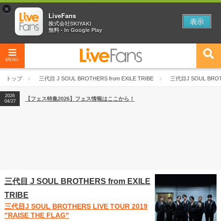
×
LiveFans
表示
株式会社SKIYAKI
無料 - In Google Play
MENU
2026
【フェス特集2026】フェス情報はここから！
04/27
トップ
三代目 J SOUL BROTHERS from EXILE TRIBE
三代目J SOUL BROTH
2026
【ライブ動員ランキング】2026年上半期編発表！
07/28
2026
【フェス特集2026】フェス情報はここから！
04/27
2026
【ライブ動員ランキング】2026年上半期編発表！
07/28
三代目 J SOUL BROTHERS from EXILE
TRIBE
三代目J SOUL BROTHERS LIVE TOUR 2019
"RAISE THE FLAG"