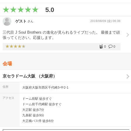
5.0
ゲスト
2019/08/09 (金) 06:36
さん
三代目 J Soul Brothers の進化が見られるライブだった。 最後まで頑
張ってください。応援します。
0
0
会場
京セラドーム大阪 （大阪府）
住所
大阪府大阪市西区千代崎3-中2-1
アクセス
ドーム前駅 徒歩すぐ
ドーム前千代崎駅 徒歩すぐ
大正駅 徒歩7分
九条駅 徒歩9分
大正橋バス停 徒歩6分