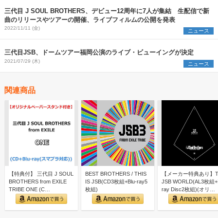
三代目 J SOUL BROTHERS、デビュー12周年に7人が集結 生配信で新
曲のリリースやツアーの開催、ライブフィルムの公開を発表
2022/11/11 (金)
ニュース
三代目JSB、ドームツアー福岡公演のライブ・ビューイングが決定
2021/07/29 (木)
ニュース
関連商品
【特典付】 三代目 J SOUL
BEST BROTHERS / THIS
【メーカー特典あり】T
BROTHERS from EXILE
IS JSB(CD3枚組+Blu-ray5
JSB WORLD(AL3枚組+B
TRIBE ONE (C…
枚組)
ray Disc2枚組)(オリ…