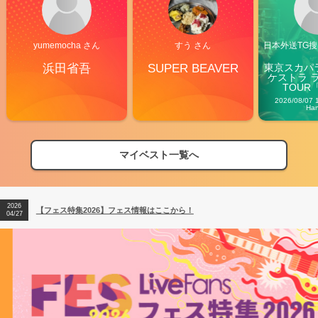
yumemocha さん
すう さん
日本外送TG搜@
浜田省吾
SUPER BEAVER
東京スカパ
ケストラ 
TOUR「V
Carn
2026/08/07 
Ha
マイベスト一覧へ
2026
【フェス特集2026】フェス情報はここから！
04/27
2026
【ライブ動員ランキング】2026年上半期編発表！
07/28
2026
【フェス特集2026】フェス情報はここから！
04/27
2026
【ライブ動員ランキング】2026年上半期編発表！
07/28