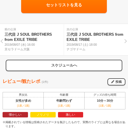
セットリストを見る
前の公演
次の公演
三代目 J SOUL BROTHERS
三代目 J SOUL BROTHERS from
from EXILE TRIBE
EXILE TRIBE
2019/08/07 (水) 16:00
2019/08/17 (土) 18:00
京セラドーム大阪
ナゴヤドーム
スケジュールへ
レビュー/観たレポ
投稿
(1件)
男女比
年齢層
グッズの待ち時間
女性が多め
年齢問わず
10分～30分
[1票／1票]
[1票／1票]
[1票／1票]
懐かしい
ノリノリ
激しい
※掲載されている情報は投稿されたデータを集計したもので、実際のライブとは異なる場合があ
ります。