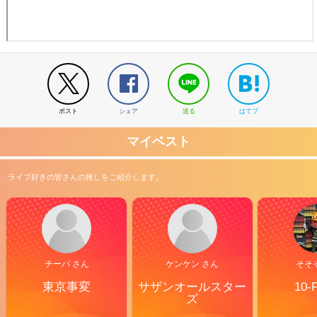
ポスト
シェア
送る
はてブ
マイベスト
ライブ好きの皆さんの推しをご紹介します。
チーバ さん
ケンケン さん
そそ
東京事変
サザンオールスター
10-
ズ