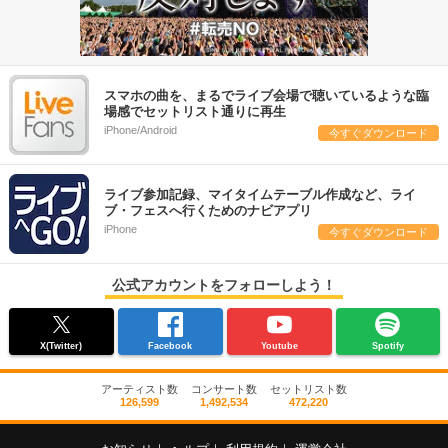
スマホの曲を、まるでライブ会場で聴いているような臨
場感でセットリスト通りに再生
iPhone/Android
今すぐダウンロード
ライブ参加記録、マイタイムテーブル作成など、ライ
ブ・フェスへ行くためのナビアプリ
iPhone
今すぐダウンロード
公式アカウントをフォローしよう！
X(Twitter)
Facebook
Youtube
Spotify
アーティスト数
コンサート数
セットリスト数
126,599
1,492,534
472,220