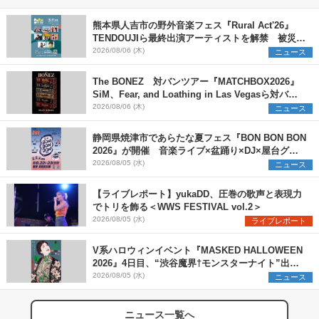
熊本県人吉市の野外音楽フェス『Rural Act'26』
TENDOUJIら最終出演アーティストを解禁 被災地
支援プロジェクトの始動も発表
2026/08/06 (木)
ニュース
The BONEZ 対バンツアー『MATCHBOX2026』
SiM、Fear, and Loathing in Las Vegasら対バン
アーティストを一斉解禁
2026/08/06 (木)
ニュース
静岡県焼津市であらたな夏フェス『BON BON BON
2026』が開催 音楽ライブ×盆踊り×DJ×屋台グル
メ×ランタンナイトで彩る2日間
2026/08/05 (水)
ニュース
【ライブレポート】yukaDD、圧巻の歌声と表現力
でトリを飾る＜WWS FESTIVAL vol.2＞
2026/08/05 (水)
ライブレポート
V系ハロウィンイベント『MASKED HALLOWEEN
2026』4日目、“渋谷魔界†モンスターナイト”出演6
組を発表
2026/08/05 (水)
ニュース
ニュース一覧へ