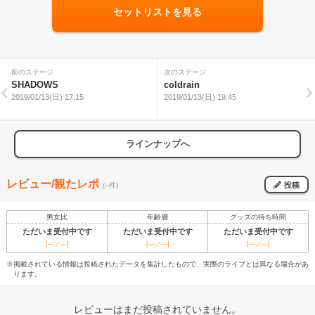
セットリストを見る
前のステージ
次のステージ
SHADOWS
coldrain
2019/01/13(日) 17:15
2019/01/13(日) 19:45
ラインナップへ
レビュー/観たレポ
投稿
(--件)
男女比
年齢層
グッズの待ち時間
ただいま受付中です
ただいま受付中です
ただいま受付中です
[---／---]
[---／---]
[---／---]
※掲載されている情報は投稿されたデータを集計したもので、実際のライブとは異なる場合があ
ります。
レビューはまだ投稿されていません。