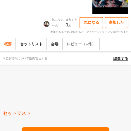
気になる
参加した
気になる
参加した
--
1
人
人
参加する(した)を登録すると、マイページでライブを管理できます
概要
セットリスト
会場
レビュー（--件）
▼公演情報について指摘/訂正する
編集する
セットリスト