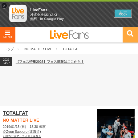
×
LiveFans
表示
株式会社SKIYAKI
無料 - In Google Play
MENU
2026
【フェス特集2026】フェス情報はここから！
04/27
トップ
NO MATTER LIVE
TOTALFAT
2026
【ライブ動員ランキング】2026年上半期編発表！
07/28
2026
【フェス特集2026】フェス情報はここから！
04/27
2026
【ライブ動員ランキング】2026年上半期編発表！
07/28
TOTALFAT
NO MATTER LIVE
2019/01/13 (日) 18:30 出演
＠Zepp Sapporo (北海道)
» 他の出演アーティストを見る