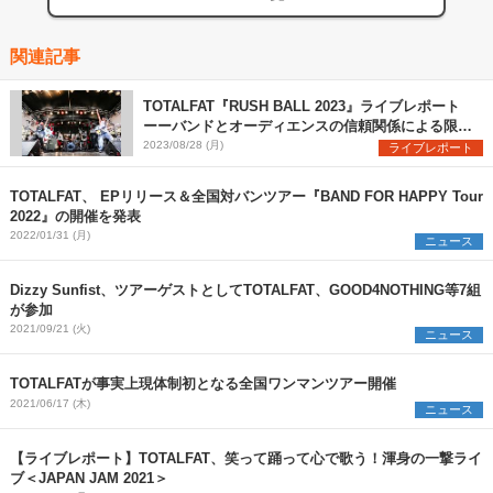
関連記事
TOTALFAT『RUSH BALL 2023』ライブレポート
ーーバンドとオーディエンスの信頼関係による限界
突破と灼熱アクト
2023/08/28 (月)
ライブレポート
TOTALFAT、 EPリリース＆全国対バンツアー『BAND FOR HAPPY Tour
2022』の開催を発表
2022/01/31 (月)
ニュース
Dizzy Sunfist、ツアーゲストとしてTOTALFAT、GOOD4NOTHING等7組
が参加
2021/09/21 (火)
ニュース
TOTALFATが事実上現体制初となる全国ワンマンツアー開催
2021/06/17 (木)
ニュース
【ライブレポート】TOTALFAT、笑って踊って心で歌う！渾身の一撃ライ
ブ＜JAPAN JAM 2021＞