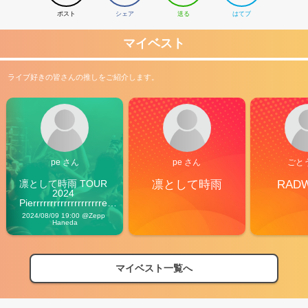
ポスト
シェア
送る
はてブ
マイベスト
ライブ好きの皆さんの推しをご紹介します。
pe さん
pe さん
ごと
凛として時雨 TOUR 
凛として時雨
RAD
2024 
Pierrrrrrrrrrrrrrrrrrrre 
Vibes
2024/08/09 19:00 @Zepp 
Haneda
マイベスト一覧へ
2026
【フェス特集2026】フェス情報はここから！
04/27
2026
【ライブ動員ランキング】2026年上半期編発表！
07/28