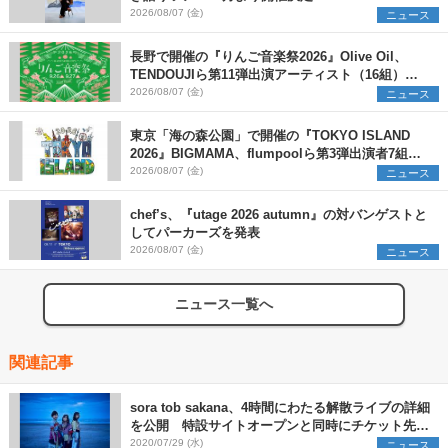
2026/08/07 (金)
ニュース
長野で開催の『りんご音楽祭2026』Olive Oil、
TENDOUJIら第11弾出演アーティスト（16組）を
発表
2026/08/07 (金)
ニュース
東京「海の森公園」で開催の『TOKYO ISLAND
2026』BIGMAMA、flumpoolら第3弾出演者7組を
発表 ワークショップ・アート出展者を募集
2026/08/07 (金)
ニュース
chef’s、『utage 2026 autumn』の対バンゲストと
してパーカーズを発表
2026/08/07 (金)
ニュース
ニュース一覧へ
関連記事
sora tob sakana、4時間にわたる解散ライブの詳細
を公開 特設サイトオープンと同時にチケット先行
も開始
2020/07/29 (水)
ニュース