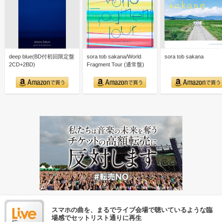
deep blue(BD付初回限定盤
sora tob sakana/World
sora tob sakana
2CD+2BD)
Fragment Tour (通常盤)
スマホの曲を、まるでライブ会場で聴いているような臨
場感でセットリスト通りに再生