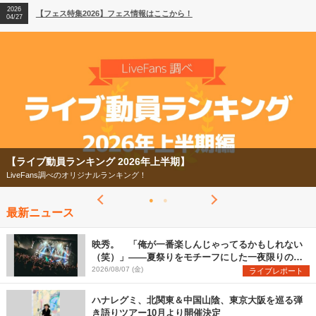
2026
【フェス特集2026】フェス情報はここから！
04/27
2026
【ライブ動員ランキング】2026年上半期編発表！
07/28
【フェス特集2026】
今年もフェスの季節がやってきた！
最新ニュース
映秀。 「俺が一番楽しんじゃってるかもしれない
（笑）」――夏祭りをモチーフにした一夜限りのス
ペシャルライブ『色祭』レポート
2026/08/07 (金)
ライブレポート
ハナレグミ、北関東＆中国山陰、東京大阪を巡る弾
き語りツアー10月より開催決定