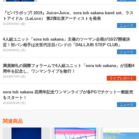
『ビバラポップ! 2019』Juice=Juice、sora tob sakana band set、ラス
トアイドル（LaLuce） 第2弾出演アーティストを発表
2019/03/01 (金)
ニュース
4人組ユニット「sora tob sakana」主催のツーマン企画が10/27開催決
定！対バン相手は次世代注目バンドの「DALLJUB STEP CLUB」
2018/09/03 (月)
ニュース
満員御礼の国際フォラームで4人組ユニット「sora tob sakana」が活動4
周年を記念し、ワンマンライブを敢行！
2018/07/05 (木)
ライブレポート
sora tob sakana 四周年記念ワンマンライブが各PGでチケット一般販売
をスタート！
2018/05/28 (月)
ニュース
関連商品