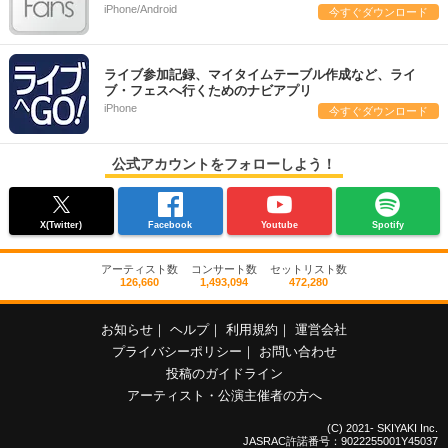
iPhone/Android
今すぐダウンロード
ライブ参加記録、マイタイムテーブル作成など、ライ
ブ・フェスへ行くためのナビアプリ
iPhone
今すぐダウンロード
公式アカウントをフォローしよう！
X(Twitter)
Facebook
Youtube
Spotify
アーティスト数
コンサート数
セットリスト数
126,660
1,493,094
472,280
お知らせ
｜
ヘルプ
｜
利用規約
｜
運営会社
プライバシーポリシー
｜
お問い合わせ
投稿のガイドライン
アーティスト・公演主催者の方へ
(C) 2021- SKIYAKI Inc.
JASRAC許諾番号：9022255001Y45037