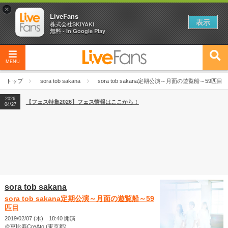
×
LiveFans
表示
株式会社SKIYAKI
無料 - In Google Play
MENU
2026
【フェス特集2026】フェス情報はここから！
04/27
トップ
sora tob sakana
sora tob sakana定期公演～月面の遊覧船～59匹目
2026
【ライブ動員ランキング】2026年上半期編発表！
07/28
2026
【フェス特集2026】フェス情報はここから！
04/27
2026
【ライブ動員ランキング】2026年上半期編発表！
07/28
sora tob sakana
sora tob sakana定期公演～月面の遊覧船～59
匹目
2019/02/07 (木) 18:40 開演
＠恵比寿CreAto (東京都)