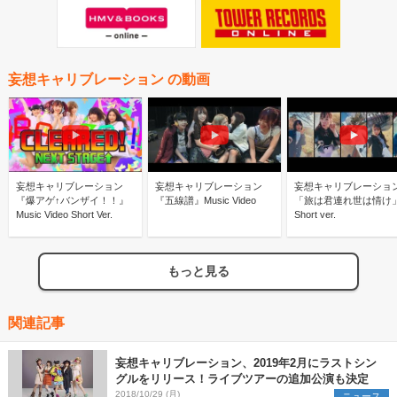
妄想キャリブレーション の動画
妄想キャリブレーション
妄想キャリブレーション
妄想キャリブレーショ
『爆アゲ↑バンザイ！！』
『五線譜』Music Video
「旅は君連れ世は情け
Music Video Short Ver.
Short ver.
もっと見る
関連記事
妄想キャリブレーション、2019年2月にラストシン
グルをリリース！ライブツアーの追加公演も決定
2018/10/29 (月)
ニュース