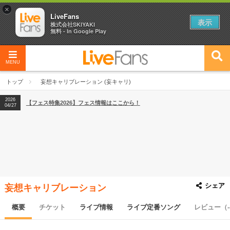
×
LiveFans
表示
株式会社SKIYAKI
無料 - In Google Play
MENU
2026
【フェス特集2026】フェス情報はここから！
04/27
トップ
妄想キャリブレーション (妄キャリ)
2026
【ライブ動員ランキング】2026年上半期編発表！
07/28
2026
【フェス特集2026】フェス情報はここから！
04/27
2026
【ライブ動員ランキング】2026年上半期編発表！
07/28
シェア
妄想キャリブレーション
概要
チケット
ライブ情報
ライブ定番ソング
レビュー（-