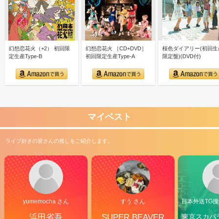
幻想恋花火（+2） 初回限
幻想恋花火 ［CD+DVD］
桜色ダイアリー(初回生
定生産Type-B
初回限定生産Type-A
限定盤)(DVD付)
マイベスト
ライブ好きの皆さんの推しをご紹介します。
yumemocha さん
すう さん
日本外送TG搜@
浜田省吾
SUPER BEAVER
東京スカパ