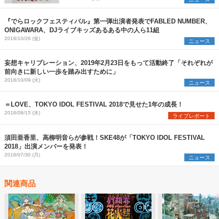
『でらロックフェスティバル』第一弾出演者発表でFABLED NUMBER、
ONIGAWARA、DJライブキッズあるある中の人ら11組
2018/10/26 (金)
ニュース
妄想キャリブレーション、2019年2月23日をもって活動終了「それぞれが
前向きに新しい一歩を踏み出すために」
2018/10/09 (火)
ニュース
＝LOVE、TOKYO IDOL FESTIVAL 2018で見せた1年の成長！
2018/08/15 (水)
ライブレポート
須田亜香里、高柳明音らが参戦！SKE48が「TOKYO IDOL FESTIVAL
2018」出演メンバーを発表！
2018/07/30 (月)
ニュース
関連商品