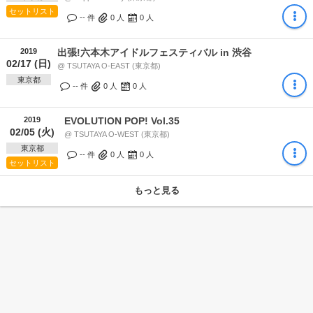
セットリスト
-- 件
0
人
0
人
2019
出張!六本木アイドルフェスティバル in 渋谷
02/17 (日)
@ TSUTAYA O-EAST (東京都)
東京都
-- 件
0
人
0
人
2019
EVOLUTION POP! Vol.35
02/05 (火)
@ TSUTAYA O-WEST (東京都)
東京都
-- 件
0
人
0
人
セットリスト
もっと見る