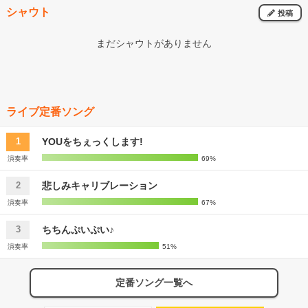
シャウト
投稿
まだシャウトがありません
ライブ定番ソング
YOUをちぇっくします!
1
演奏率
69%
悲しみキャリブレーション
2
演奏率
67%
ちちんぷいぷい♪
3
演奏率
51%
定番ソング一覧へ