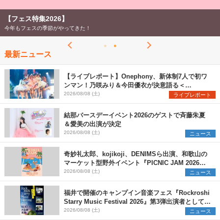
【フェス特集2026】
今年もフェスの季節がやってきた！
最新ニュース
【ライブレポート】Onephony、新体制7人で初ワ
ンマン！乃咲みり＆今田優衣が決意語る＜
Onephony新体制1st Oneman Live はじまりの夏
2026/08/08 (土)
ライブレポート
＞
結那バースデーイベント2026のゲストで斉藤朱夏
＆愛美の出演が決定
2026/08/08 (土)
ニュース
奇妙礼太郎、kojikoji、DENIMSら出演、和歌山の
マーケット型野外イベント『PICNIC JAM 2026』
早割チケット発売開始
2026/08/08 (土)
ニュース
福井で開催のキャンプイン音楽フェス『Rockroshi
Starry Music Festival 2026』第3弾出演者として
SCOOBIE DO、かりゆし58、Reiを発表
2026/08/08 (土)
ニュース