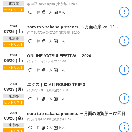
東京都
@ 赤羽ReNY alpha (東京都) 14:00
セットリスト
-- 件
0
人
0
人
2020
sora tob sakana presents. ～月面の扉 vol.12～
07/25 (土)
@ TSUTAYA O-EAST (東京都) 15:30
東京都
-- 件
0
人
1
人
セットリスト
2020
ONLINE YATSUI FESTIVAL! 2020
06/20 (土)
@ オンラインライブ 14:40
セットリスト
-- 件
0
人
1
人
2020
エクストロメ!! ROUND TRIP 3
03/23 (月)
@ 新宿LOFT (東京都) 19:30
東京都
-- 件
0
人
1
人
セットリスト
2020
sora tob sakana presents.～月面の遊覧船～77匹目
03/20 (金)
@ 恵比寿CreAto (東京都) 11:30
東京都
-- 件
0
人
0
人
セットリスト