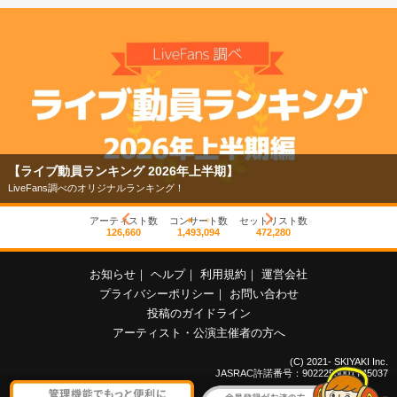
【ライブ動員ランキング 2026年上半期】
LiveFans調べのオリジナルランキング！
アーティスト数
コンサート数
セットリスト数
126,660
1,493,094
472,280
お知らせ
｜
ヘルプ
｜
利用規約
｜
運営会社
プライバシーポリシー
｜
お問い合わせ
投稿のガイドライン
アーティスト・公演主催者の方へ
(C) 2021- SKIYAKI Inc.
JASRAC許諾番号：9022255001Y45037