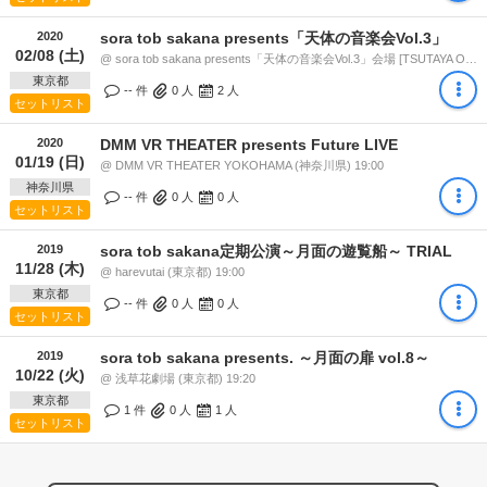
2020
sora tob sakana presents「天体の音楽会Vol.3」
02/08 (土)
@ sora tob sakana presents「天体の音楽会Vol.3」会場 [TSUTAYA O-EAST / TSUTAYA O-WEST / 渋谷duo MUSIC EXCHANGE] (東京都) 19:55
東京都
-- 件
0
人
2
人
セットリスト
2020
DMM VR THEATER presents Future LIVE
01/19 (日)
@ DMM VR THEATER YOKOHAMA (神奈川県) 19:00
神奈川県
-- 件
0
人
0
人
セットリスト
2019
sora tob sakana定期公演～月面の遊覧船～ TRIAL
11/28 (木)
@ harevutai (東京都) 19:00
東京都
-- 件
0
人
0
人
セットリスト
2019
sora tob sakana presents. ～月面の扉 vol.8～
10/22 (火)
@ 浅草花劇場 (東京都) 19:20
東京都
1 件
0
人
1
人
セットリスト