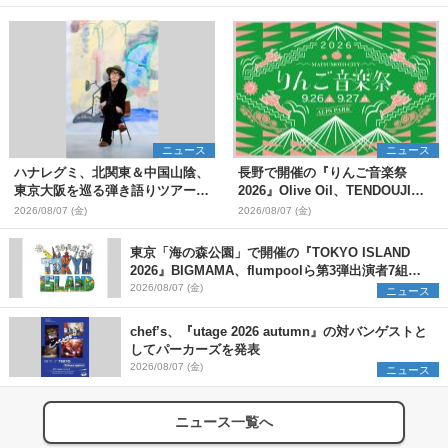
ニュース
ニュース
ハナレグミ、北関東＆中国山陰、
長野で開催の『りんご音楽祭
東京大阪を巡る弾き語りツアー10
2026』Olive Oil、TENDOUJIら
月より開催決定
第11弾出演アーティスト（16組）
2026/08/07 (金)
2026/08/07 (金)
を発表
東京「海の森公園」で開催の『TOKYO ISLAND
2026』BIGMAMA、flumpoolら第3弾出演者7組を
発表 ワークショップ・アート出展者を募集
2026/08/07 (金)
ニュース
chef’s、『utage 2026 autumn』の対バンゲストと
してパーカーズを発表
2026/08/07 (金)
ニュース
ニュース一覧へ