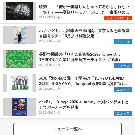
映秀。 「俺が一番楽しんじゃってるかもしれない
（笑）」――夏祭りをモチーフにした一夜限りのス
ペシャルライブ『色祭』レポート
2026/08/07 (金)
ライブレポート
ハナレグミ、北関東＆中国山陰、東京大阪を巡る弾
き語りツアー10月より開催決定
2026/08/07 (金)
ニュース
長野で開催の『りんご音楽祭2026』Olive Oil、
TENDOUJIら第11弾出演アーティスト（16組）を
発表
2026/08/07 (金)
ニュース
東京「海の森公園」で開催の『TOKYO ISLAND
2026』BIGMAMA、flumpoolら第3弾出演者7組を
発表 ワークショップ・アート出展者を募集
2026/08/07 (金)
ニュース
chef’s、『utage 2026 autumn』の対バンゲストと
してパーカーズを発表
2026/08/07 (金)
ニュース
ニュース一覧へ