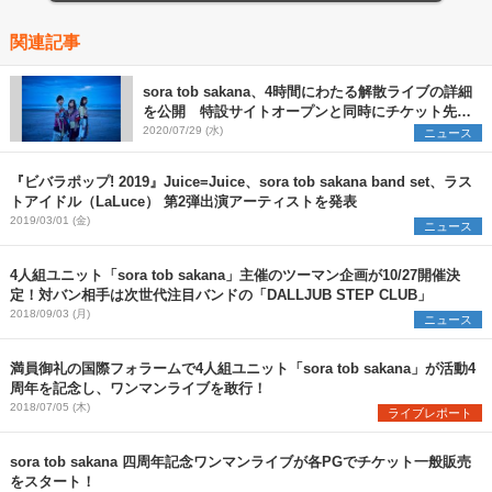
関連記事
sora tob sakana、4時間にわたる解散ライブの詳細
を公開 特設サイトオープンと同時にチケット先行
も開始
2020/07/29 (水)
ニュース
『ビバラポップ! 2019』Juice=Juice、sora tob sakana band set、ラス
トアイドル（LaLuce） 第2弾出演アーティストを発表
2019/03/01 (金)
ニュース
4人組ユニット「sora tob sakana」主催のツーマン企画が10/27開催決
定！対バン相手は次世代注目バンドの「DALLJUB STEP CLUB」
2018/09/03 (月)
ニュース
満員御礼の国際フォラームで4人組ユニット「sora tob sakana」が活動4
周年を記念し、ワンマンライブを敢行！
2018/07/05 (木)
ライブレポート
sora tob sakana 四周年記念ワンマンライブが各PGでチケット一般販売
をスタート！