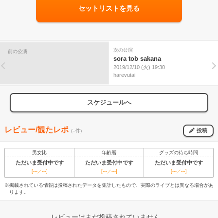
セットリストを見る
次の公演
前の公演
sora tob sakana
2019/12/10 (火) 19:30
harevutai
スケジュールへ
レビュー/観たレポ
投稿
(--件)
男女比
年齢層
グッズの待ち時間
ただいま受付中です
ただいま受付中です
ただいま受付中です
[---／---]
[---／---]
[---／---]
※掲載されている情報は投稿されたデータを集計したもので、実際のライブとは異なる場合があ
ります。
レビューはまだ投稿されていません。