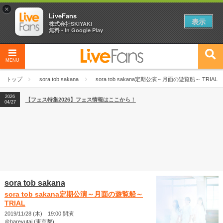
×
LiveFans
表示
株式会社SKIYAKI
無料 - In Google Play
MENU
2026
【フェス特集2026】フェス情報はここから！
04/27
トップ
sora tob sakana
sora tob sakana定期公演～月面の遊覧船～ TRIAL
2026
【ライブ動員ランキング】2026年上半期編発表！
07/28
2026
【フェス特集2026】フェス情報はここから！
04/27
2026
【ライブ動員ランキング】2026年上半期編発表！
07/28
sora tob sakana
sora tob sakana定期公演～月面の遊覧船～
TRIAL
2019/11/28 (木) 19:00 開演
＠harevutai (東京都)