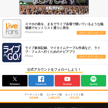
スマホの曲を、まるでライブ会場で聴いているような臨
場感でセットリスト通りに再生
iPhone/Android
今すぐダウンロード
ライブ参加記録、マイタイムテーブル作成など、ライ
ブ・フェスへ行くためのナビアプリ
iPhone
今すぐダウンロード
公式アカウントをフォローしよう！
X(Twitter)
Facebook
Youtube
Spotify
アーティスト数
コンサート数
セットリスト数
126,666
1,493,178
472,330