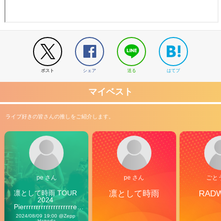
ポスト
シェア
送る
はてブ
マイベスト
ライブ好きの皆さんの推しをご紹介します。
pe さん
pe さん
ごと
凛として時雨 TOUR 
凛として時雨
RAD
2024 
Pierrrrrrrrrrrrrrrrrrrre 
Vibes
2024/08/09 19:00 @Zepp 
Haneda