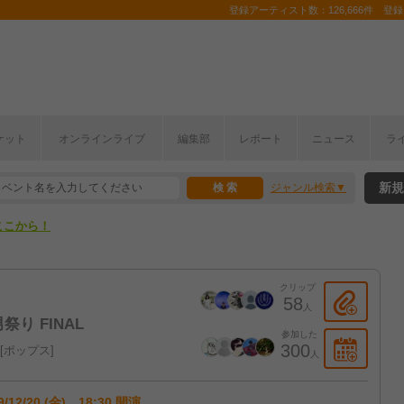
登録アーティスト数：126,666件 登録コ
ケット
オンラインライブ
編集部
レポート
ニュース
ラ
ここから！
新規
ジャンル検索
上半期編発表！
ここから！
上半期編発表！
クリップ
58
人
 男祭り FINAL
参加した
300
ポップス
人
9/12/20 (金) 18:30 開演