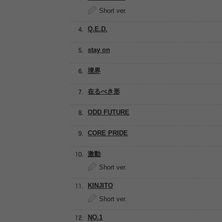
Short ver.
Q.E.D.
stay on
境界
在るべき形
ODD FUTURE
CORE PRIDE
激動
Short ver.
KINJITO
Short ver.
NO.1