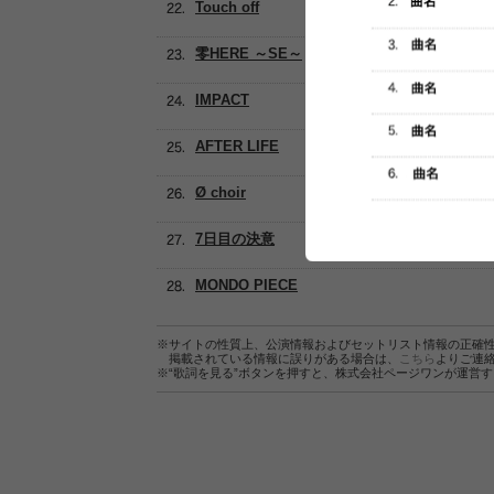
Touch off
零HERE ～SE～
IMPACT
AFTER LIFE
Ø choir
7日目の決意
MONDO PIECE
※サイトの性質上、公演情報およびセットリスト情報の正確
掲載されている情報に誤りがある場合は、
こちら
よりご連
※“歌詞を見る”ボタンを押すと、株式会社ページワンが運営