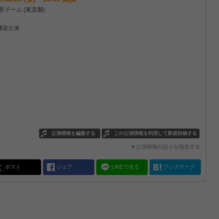
京ドーム (東京都)
限定公演
公演情報を編集する
この公演情報を利用して新規投稿する
▼公演情報の誤りを報告する
ポスト
シェア
LINEで送る
ブックマーク