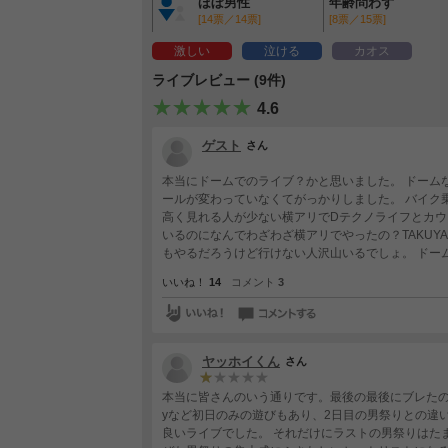
ほぼ男性
年齢問わず
[14票／14票]
[8票／15票]
激しい
泣ける
カオス
ライブレビュー (9件)
4.6
ゲスト
さん
本当にドームでのライブ？かと思いました。 ドーム
ールが変わっていなくてがっかりしました。 バイク
高く見れる人が少ない横アリでDテクノライフとカウ
いるのになんでわざわざ横アリでやったの？TAKUY
もやるだろうけど行けない人沢山いるでしょ。 ドー
すぎて毎年全然当たらないのに。 UVERworldは
いいね！
14
コメント
3
ヤッホイくん
さん
本当に皆さんのいう通りです。最後の最後にブレたのが残念で
yなど初日のみの遊びもあり、2日目の男祭りとの違
良いライブでした。 それだけにラストの男祭りはたまアリで