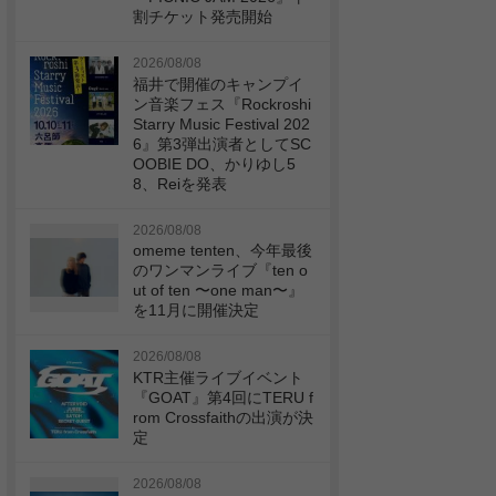
割チケット発売開始
2026/08/08
福井で開催のキャンプイ
ン音楽フェス『Rockroshi
Starry Music Festival 202
6』第3弾出演者としてSC
OOBIE DO、かりゆし5
8、Reiを発表
2026/08/08
omeme tenten、今年最後
のワンマンライブ『ten o
ut of ten 〜one man〜』
を11月に開催決定
2026/08/08
KTR主催ライブイベント
『GOAT』第4回にTERU f
rom Crossfaithの出演が決
定
2026/08/08