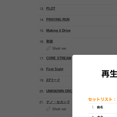
PLOT
PRAYING RUN
Making it Drive
和音
Short ver.
CORE STREAM
First Sight
23ワード
UNKNOWN ORCHESTRA
ナノ・セカンド
Short ver.