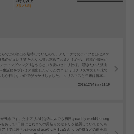
2時間以上
[3票／8票]
ならではの演出を期待していたので、アリーナでのライブとほぼスケ
乗るのが違い？笑 そんなん誰も求めてねえわ しかも、何故か倍率が
ンティングソングHをやるという謎のセトリ仕様。 聴きたい人沢山
A∞生誕祭をプレミア感出したかったの？ どうせクリスマスと年末で
ムしか行けないのでがっかりしました。 クリスマスと年末は倍率高
転売屋が儲かっていいですね！ 提携してるのかな？
2019/12/24 (火) 11:19
す。たまアリの時は2daysでも初日はearthly worldやenerg
いもあって2日目はこれまでの男祭りのセトリを踏襲していてとても
は外されたace of aceやLIMITLESS、6つの風などの曲を混