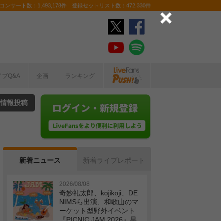
ンサート数：1,493,178件 登録セットリスト数：472,330件
イブQ&A
企画
ランキング
情報投稿
新着ニュース
新着ライブレポート
2026/08/08
奇妙礼太郎、kojikoji、DE
NIMSら出演、和歌山のマ
ーケット型野外イベント
『PICNIC JAM 2026』早