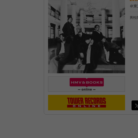
＠東
男性