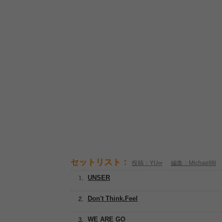
セットリスト：
投稿：YU∞
編集：Michaelllll
UNSER
Don't Think.Feel
WE ARE GO