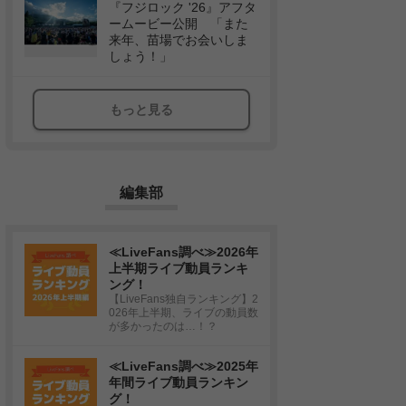
『フジロック '26』アフタ
ームービー公開 「また
来年、苗場でお会いしま
しょう！」
もっと見る
編集部
≪LiveFans調べ≫2026年
上半期ライブ動員ランキ
ング！
【LiveFans独自ランキング】2
026年上半期、ライブの動員数
が多かったのは…！？
≪LiveFans調べ≫2025年
年間ライブ動員ランキン
グ！