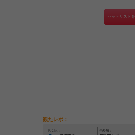
セットリスト
観たレポ：
男女比：
年齢層：