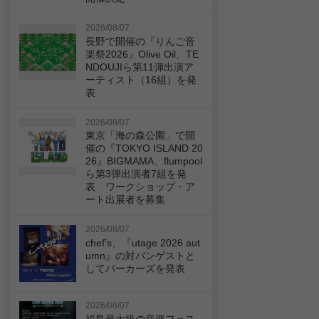
2026/08/07
長野で開催の『りんご音
楽祭2026』Olive Oil、TE
NDOUJIら第11弾出演ア
ーティスト（16組）を発
表
2026/08/07
東京「海の森公園」で開
催の『TOKYO ISLAND 20
26』BIGMAMA、flumpool
ら第3弾出演者7組を発
表 ワークショップ・ア
ート出展者を募集
2026/08/07
chef’s、『utage 2026 aut
umn』の対バンゲストと
してパーカーズを発表
2026/08/07