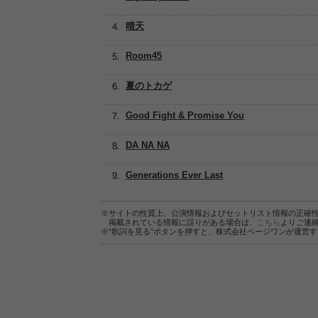
晴天
Room45
夏のトカゲ
Good Fight & Promise You
DA NA NA
Generations Ever Last
※サイトの性質上、公演情報およびセットリスト情報の正確
掲載されている情報に誤りがある場合は、
こちら
よりご連
※“歌詞を見る”ボタンを押すと、株式会社ページワンが運営