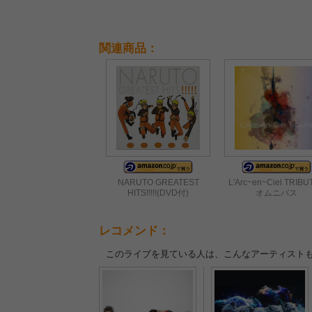
と灼熱アクト
関連商品：
NARUTO GREATEST
L'Arc~en~Ciel TRIBUT
HITS!!!!!(DVD付)
オムニバス
レコメンド：
このライブを見ている人は、こんなアーティスト