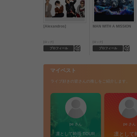
[Alexandros]
MAN WITH A MISSION
ロック
ロック
0
0
プロフィール
プロフィール
マイベスト
ライブ好きの皆さんの推しをご紹介します。
pe さん
pe さん
凛として時雨 TOUR 
凛として