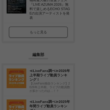
福島最大級の音楽フェス
『LIVE AZUMA 2026』無
料で楽しめるECHO STAG
Eの出演アーティストを発
表
もっと見る
編集部
≪LiveFans調べ≫2026年
上半期ライブ動員ランキ
ング！
【LiveFans独自ランキング】2
026年上半期、ライブの動員数
が多かったのは…！？
≪LiveFans調べ≫2025年
年間ライブ動員ランキン