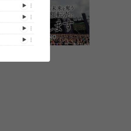
『FM802 RADIO
『UKFC in the Air』スペー
アレキ、MAM
CRAZY』全アーティスト
て踊って
スシャワーTVにてオンエ
リ、電話ズらU
発表、追加でアレキ、
撃ライ
ア決定
ラインで集結
WANIMA、フォーリミ、バ
21＞
『UKFC in the
(2020/11/30)
/05/10)
(2020/11/11)