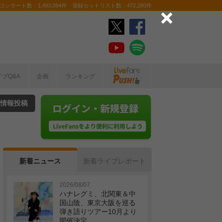
ンサート数：1,493,094件 登録セットリスト数：472,280件
イブQ&A
企画
ランキング
情報投稿
新着ニュース
新着ライブレポート
2026/08/07
ハナレグミ、北関東＆中
国山陰、東京大阪を巡る
弾き語りツアー10月より
開催決定