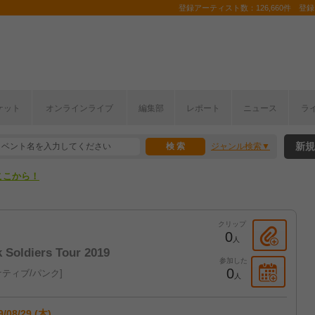
登録アーティスト数：126,660件 登録コ
ケット
オンラインライブ
編集部
レポート
ニュース
ラ
ここから！
新規
ジャンル検索
上半期編発表！
ここから！
上半期編発表！
クリップ
0
人
Soldiers Tour 2019
参加した
0
ティブ/パンク
人
9/08/29 (木)