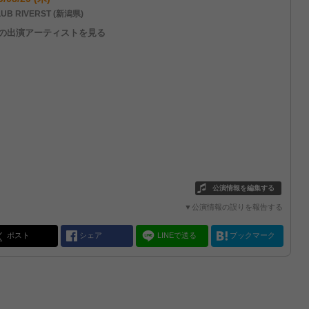
UB RIVERST (新潟県)
他の出演アーティストを見る
公演情報を編集する
▼公演情報の誤りを報告する
ポスト
シェア
LINEで送る
ブックマーク