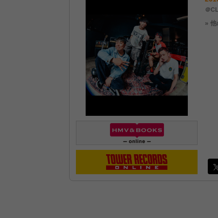
＠CL
» 