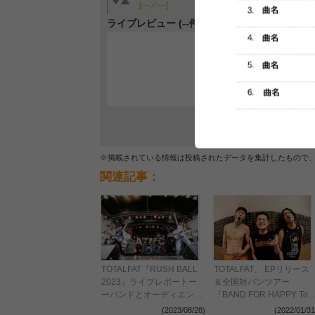
[---／---]
[---／---]
ライブレビュー (--件)
レビュー
最初のレ
※掲載されている情報は投稿されたデータを集計したもので
関連記事：
TOTALFAT『RUSH BALL
TOTALFAT、 EPリリース
2023』ライブレポートー
＆全国対バンツアー
ーバンドとオーディエンス
『BAND FOR HAPPY Tou
の信頼関係による限界突破
2022』の開催を発表
(2023/08/28)
(2022/01/31