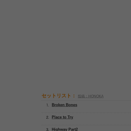
セットリスト：
投稿：HONOKA
Broken Bones
Place to Try
Highway Part2