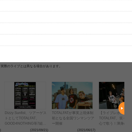
[---／---]
はまだ投稿されていません。
ビューを投稿してみませんか？
レビューを投稿する
、実際のライブとは異なる場合があります。
Dizzy Sunfist、ツアーゲス
TOTALFATが事実上現体制
【ライブレポート】
トとしてTOTALFAT、
初となる全国ワンマンツア
TOTALFAT、笑っ
r
GOOD4NOTHING等7組が
ー開催
心で歌う！渾身の一
参加
ブ＜JAPAN JAM 20
)
(2021/09/21)
(2021/06/17)
(2021