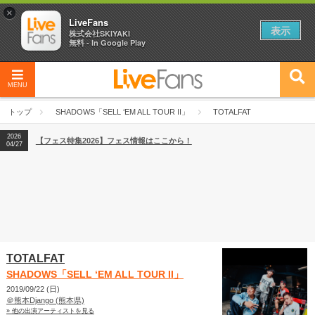
×
LiveFans
表示
株式会社SKIYAKI
無料 - In Google Play
MENU
2026
【フェス特集2026】フェス情報はここから！
04/27
トップ
SHADOWS「SELL ‘EM ALL TOUR II」
TOTALFAT
2026
【ライブ動員ランキング】2026年上半期編発表！
07/28
2026
【フェス特集2026】フェス情報はここから！
04/27
2026
【ライブ動員ランキング】2026年上半期編発表！
07/28
TOTALFAT
SHADOWS「SELL ‘EM ALL TOUR II」
2019/09/22 (日)
＠熊本Django (熊本県)
» 他の出演アーティストを見る