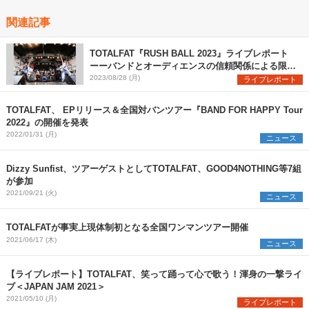
関連記事
TOTALFAT『RUSH BALL 2023』ライブレポート
ーーバンドとオーディエンスの信頼関係による限界
突破と灼熱アクト
2023/08/28 (月)
ライブレポート
TOTALFAT、 EPリリース＆全国対バンツアー『BAND FOR HAPPY Tour
2022』の開催を発表
2022/01/31 (月)
ニュース
Dizzy Sunfist、ツアーゲストとしてTOTALFAT、GOOD4NOTHING等7組
が参加
2021/09/21 (火)
ニュース
TOTALFATが事実上現体制初となる全国ワンマンツアー開催
2021/06/17 (木)
ニュース
【ライブレポート】TOTALFAT、笑って踊って心で歌う！渾身の一撃ライ
ブ＜JAPAN JAM 2021＞
2021/05/10 (月)
ライブレポート