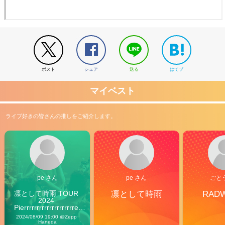
ポスト
シェア
送る
はてブ
マイベスト
ライブ好きの皆さんの推しをご紹介します。
pe さん
pe さん
ごと
凛として時雨 TOUR 
凛として時雨
RAD
2024 
Pierrrrrrrrrrrrrrrrrrrre 
Vibes
2024/08/09 19:00 @Zepp 
Haneda