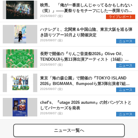
映秀。 「俺が一番楽しんじゃってるかもしれない
（笑）」――夏祭りをモチーフにした一夜限りのス
ペシャルライブ『色祭』レポート
2026/08/07 (金)
ライブレポート
ハナレグミ、北関東＆中国山陰、東京大阪を巡る弾
き語りツアー10月より開催決定
2026/08/07 (金)
ニュース
長野で開催の『りんご音楽祭2026』Olive Oil、
TENDOUJIら第11弾出演アーティスト（16組）を
発表
2026/08/07 (金)
ニュース
東京「海の森公園」で開催の『TOKYO ISLAND
2026』BIGMAMA、flumpoolら第3弾出演者7組を
発表 ワークショップ・アート出展者を募集
2026/08/07 (金)
ニュース
chef’s、『utage 2026 autumn』の対バンゲストと
してパーカーズを発表
2026/08/07 (金)
ニュース
ニュース一覧へ