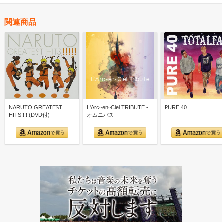
関連商品
NARUTO GREATEST
L'Arc~en~Ciel TRIBUTE -
PURE 40
HITS!!!!!(DVD付)
オムニバス