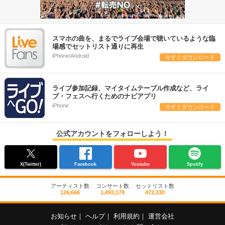
スマホの曲を、まるでライブ会場で聴いているような臨
場感でセットリスト通りに再生
iPhone/Android
今すぐダウンロード
ライブ参加記録、マイタイムテーブル作成など、ライ
ブ・フェスへ行くためのナビアプリ
iPhone
今すぐダウンロード
公式アカウントをフォローしよう！
X(Twitter)
Facebook
Youtube
Spotify
アーティスト数
コンサート数
セットリスト数
126,666
1,493,178
472,330
お知らせ
｜
ヘルプ
｜
利用規約
｜
運営会社