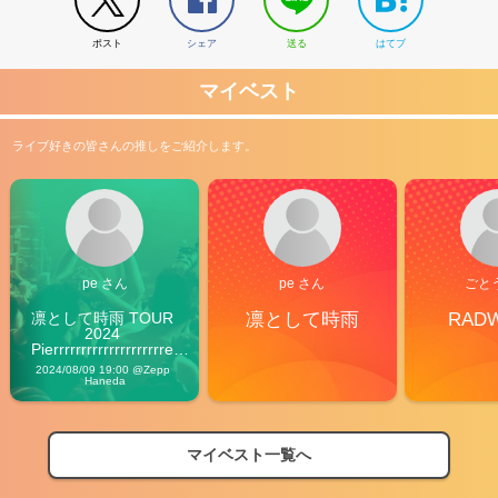
ポスト
シェア
送る
はてブ
マイベスト
ライブ好きの皆さんの推しをご紹介します。
pe さん
pe さん
ごと
凛として時雨 TOUR 
凛として時雨
RAD
2024 
Pierrrrrrrrrrrrrrrrrrrre 
Vibes
2024/08/09 19:00 @Zepp 
Haneda
マイベスト一覧へ
2026
【フェス特集2026】フェス情報はここから！
04/27
2026