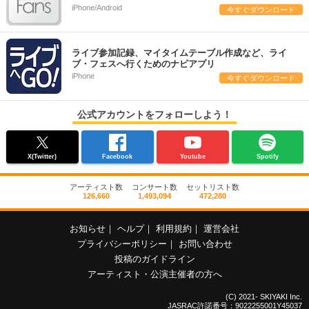
iPhone/Android
今すぐダウンロード
ライブ参加記録、マイタイムテーブル作成など、ライ
ブ・フェスへ行くためのナビアプリ
iPhone
今すぐダウンロード
公式アカウントをフォローしよう！
X(Twitter)
Facebook
Youtube
Spotify
アーティスト数
コンサート数
セットリスト数
126,660
1,493,094
472,280
お知らせ
｜
ヘルプ
｜
利用規約
｜
運営会社
プライバシーポリシー
｜
お問い合わせ
投稿のガイドライン
アーティスト・公演主催者の方へ
(C) 2021- SKIYAKI Inc.
JASRAC許諾番号：9022255001Y45037