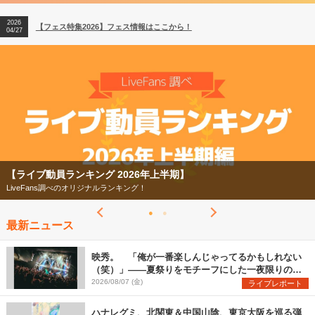
【ライブ動員ランキング】2026年上半期編発表！
07/28
2026
【フェス特集2026】フェス情報はここから！
04/27
2026
【ライブ動員ランキング】2026年上半期編発表！
07/28
【ライブ動員ランキング 2026年上半期】
LiveFans調べのオリジナルランキング！
最新ニュース
映秀。 「俺が一番楽しんじゃってるかもしれない
（笑）」――夏祭りをモチーフにした一夜限りのス
ペシャルライブ『色祭』レポート
2026/08/07 (金)
ライブレポート
ハナレグミ、北関東＆中国山陰、東京大阪を巡る弾