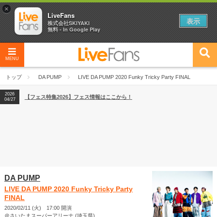
×
LiveFans
表示
株式会社SKIYAKI
無料 - In Google Play
MENU
2026
【フェス特集2026】フェス情報はここから！
04/27
トップ
DA PUMP
LIVE DA PUMP 2020 Funky Tricky Party FINAL
2026
【ライブ動員ランキング】2026年上半期編発表！
07/28
2026
【フェス特集2026】フェス情報はここから！
04/27
2026
【ライブ動員ランキング】2026年上半期編発表！
07/28
DA PUMP
LIVE DA PUMP 2020 Funky Tricky Party
FINAL
2020/02/11 (火) 17:00 開演
＠さいたまスーパーアリーナ (埼玉県)