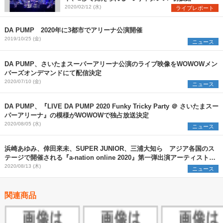
2020/02/12 (水)
ライブレポート
DA PUMP 2020年に3都市でアリーナ公演開催
2019/10/25 (金)
ニュース
DA PUMP、さいたまスーパーアリーナ公演のライブ映像をWOWOWメン
バーズオンデマンドにて配信決定
2020/07/10 (金)
ニュース
DA PUMP、『LIVE DA PUMP 2020 Funky Tricky Party ＠ さいたまスー
パーアリーナ』の模様がWOWOWで独占放送決定
2020/08/05 (水)
ニュース
浜崎あゆみ、倖田來未、SUPER JUNIOR、三浦大知ら アジア各国のス
テージで開催される『a-nation online 2020』第一弾出演アーティストを
発表
2020/08/13 (木)
ニュース
関連商品