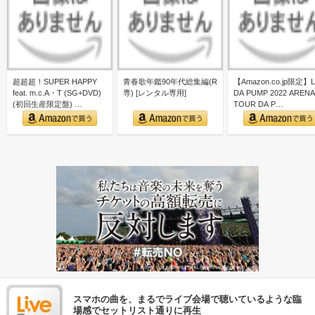
超超超！SUPER HAPPY
青春歌年鑑90年代総集編(R
【Amazon.co.jp限定】L
feat. m.c.A・T (SG+DVD)
専) [レンタル専用]
DA PUMP 2022 ARENA
(初回生産限定盤) …
TOUR DA P…
スマホの曲を、まるでライブ会場で聴いているような臨
場感でセットリスト通りに再生