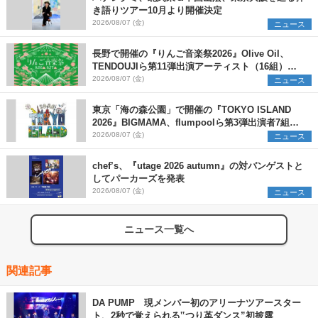
き語りツアー10月より開催決定
2026/08/07 (金)
ニュース
長野で開催の『りんご音楽祭2026』Olive Oil、
TENDOUJIら第11弾出演アーティスト（16組）を
発表
2026/08/07 (金)
ニュース
東京「海の森公園」で開催の『TOKYO ISLAND
2026』BIGMAMA、flumpoolら第3弾出演者7組を
発表 ワークショップ・アート出展者を募集
2026/08/07 (金)
ニュース
chef’s、『utage 2026 autumn』の対バンゲストと
してパーカーズを発表
2026/08/07 (金)
ニュース
ニュース一覧へ
関連記事
DA PUMP 現メンバー初のアリーナツアースター
ト、2秒で覚えられる‟つり革ダンス”初披露