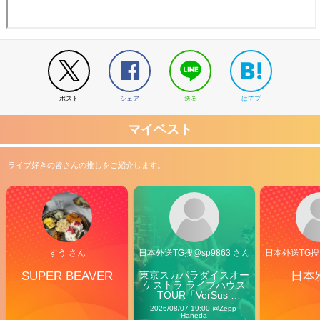
ポスト
シェア
送る
はてブ
マイベスト
ライブ好きの皆さんの推しをご紹介します。
すう さん
日本外送TG搜@sp9863 さん
日本外送TG搜@
SUPER BEAVER
東京スカパラダイスオー
日本
ケストラ ライブハウス
TOUR「VerSus 
Carnival」
2026/08/07 19:00 @Zepp 
Haneda