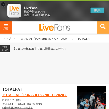
×
LiveFans
表示
株式会社SKIYAKI
無料 - In Google Play
MENU
2026
【フェス特集2026】フェス情報はここから！
04/27
トップ
TOTALFAT「PUNISHER'S NIGHT 2020」
TOTALFAT
2026
【ライブ動員ランキング】2026年上半期編発表！
07/28
2026
【フェス特集2026】フェス情報はここから！
04/27
2026
【ライブ動員ランキング】2026年上半期編発表！
07/28
TOTALFAT
TOTALFAT「PUNISHER'S NIGHT 2020」
2020/01/23 (木)
＠渋谷CLUB QUATTRO (東京都)
» 他の出演アーティストを見る