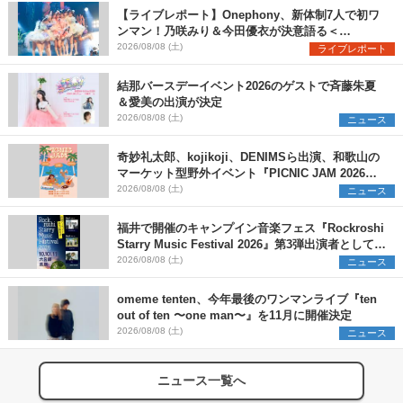
【ライブレポート】Onephony、新体制7人で初ワ
ンマン！乃咲みり＆今田優衣が決意語る＜
Onephony新体制1st Oneman Live はじまりの夏
2026/08/08 (土)
ライブレポート
＞
結那バースデーイベント2026のゲストで斉藤朱夏
＆愛美の出演が決定
2026/08/08 (土)
ニュース
奇妙礼太郎、kojikoji、DENIMSら出演、和歌山の
マーケット型野外イベント『PICNIC JAM 2026』
早割チケット発売開始
2026/08/08 (土)
ニュース
福井で開催のキャンプイン音楽フェス『Rockroshi
Starry Music Festival 2026』第3弾出演者として
SCOOBIE DO、かりゆし58、Reiを発表
2026/08/08 (土)
ニュース
omeme tenten、今年最後のワンマンライブ『ten
out of ten 〜one man〜』を11月に開催決定
2026/08/08 (土)
ニュース
ニュース一覧へ