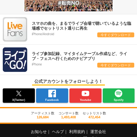
スマホの曲を、まるでライブ会場で聴いているような臨
場感でセットリスト通りに再生
iPhone/Android
今すぐダウンロード
ライブ参加記録、マイタイムテーブル作成など、ライ
ブ・フェスへ行くためのナビアプリ
iPhone
今すぐダウンロード
公式アカウントをフォローしよう！
X(Twitter)
Facebook
Youtube
Spotify
アーティスト数
コンサート数
セットリスト数
126,684
1,493,408
472,454
お知らせ
｜
ヘルプ
｜
利用規約
｜
運営会社