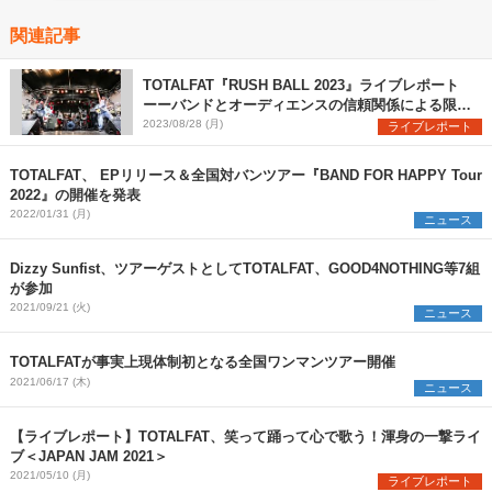
関連記事
TOTALFAT『RUSH BALL 2023』ライブレポート
ーーバンドとオーディエンスの信頼関係による限界
突破と灼熱アクト
2023/08/28 (月)
ライブレポート
TOTALFAT、 EPリリース＆全国対バンツアー『BAND FOR HAPPY Tour
2022』の開催を発表
2022/01/31 (月)
ニュース
Dizzy Sunfist、ツアーゲストとしてTOTALFAT、GOOD4NOTHING等7組
が参加
2021/09/21 (火)
ニュース
TOTALFATが事実上現体制初となる全国ワンマンツアー開催
2021/06/17 (木)
ニュース
【ライブレポート】TOTALFAT、笑って踊って心で歌う！渾身の一撃ライ
ブ＜JAPAN JAM 2021＞
2021/05/10 (月)
ライブレポート