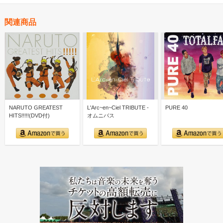
関連商品
NARUTO GREATEST
L'Arc~en~Ciel TRIBUTE -
PURE 40
HITS!!!!!(DVD付)
オムニバス