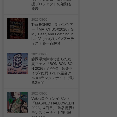
援プロジェクトの始動も
発表
2026/08/06
The BONEZ 対バンツア
ー『MATCHBOX2026』Si
M、Fear, and Loathing in
Las Vegasら対バンアーテ
ィストを一斉解禁
2026/08/05
静岡県焼津市であらたな
夏フェス『BON BON BO
N 2026』が開催 音楽ラ
イブ×盆踊り×DJ×屋台グ
ルメ×ランタンナイトで彩
る2日間
2026/08/05
V系ハロウィンイベント
『MASKED HALLOWEEN
2026』4日目、“渋谷魔界†
モンスターナイト”出演6