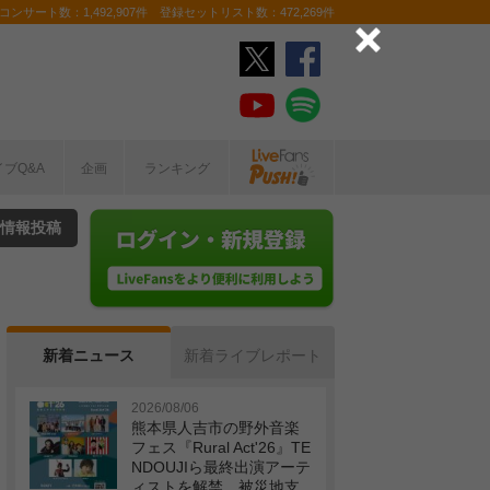
ンサート数：1,492,907件 登録セットリスト数：472,269件
イブQ&A
企画
ランキング
情報投稿
新着ニュース
新着ライブレポート
2026/08/06
熊本県人吉市の野外音楽
フェス『Rural Act'26』TE
NDOUJIら最終出演アーテ
ィストを解禁 被災地支