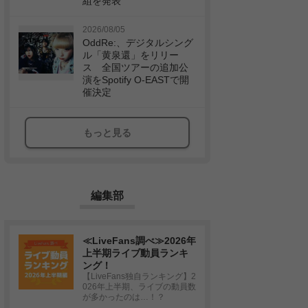
組を発表
2026/08/05
OddRe:、デジタルシング
ル「黄泉還」をリリー
ス 全国ツアーの追加公
演をSpotify O-EASTで開
催決定
もっと見る
編集部
≪LiveFans調べ≫2026年
上半期ライブ動員ランキ
ング！
【LiveFans独自ランキング】2
026年上半期、ライブの動員数
が多かったのは…！？