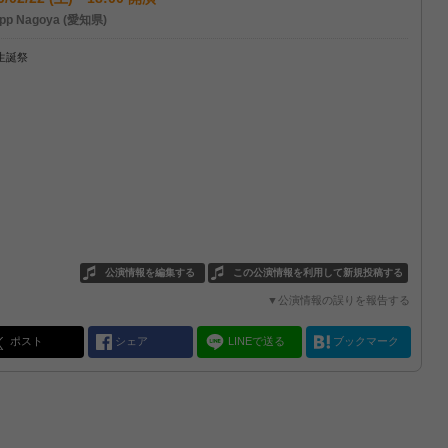
pp Nagoya (愛知県)
生誕祭
公演情報を編集する
この公演情報を利用して新規投稿する
▼公演情報の誤りを報告する
ポスト
シェア
LINEで送る
ブックマーク