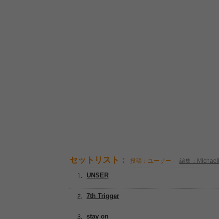
セットリスト：
投稿：ユーザー
編集：Michaelll
UNSER
7th Trigger
stay on