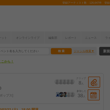
登録アーティスト数：126,647件 登録コ
ケット
オンラインライブ
編集部
レポート
ニュース
ラ
ここから！
新規
ジャンル検索
上半期編発表！
ここから！
上半期編発表！
クリップ
8
人
0
参加した
38
ポップス
人
0/02/22 (土) 18:00 開演