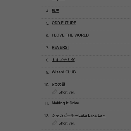
境界
ODD FUTURE
I LOVE THE WORLD
REVERSI
トキノナミダ
Wizard CLUB
6つの風
Short ver.
Making it Drive
シャカビーチ～Laka Laka La～
Short ver.