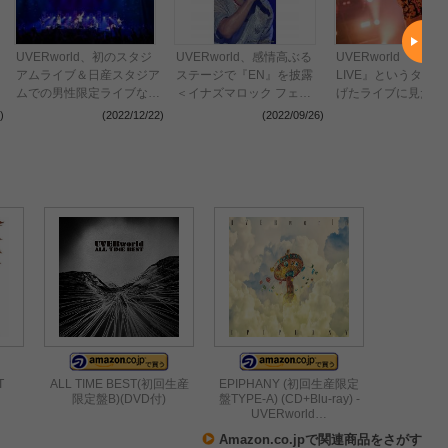
UVERworld、初のスタジ
UVERworld、感情高ぶる
UVERworld 『THE
アムライブ＆日産スタジア
ステージで『EN』を披露
LIVE』というタイ
ムでの男性限定ライブなど
＜イナズマロック フェス
げたライブに見た反
の開催を発表 “TAKUYA∞
2022＞
神、「音楽には力が
)
(2022/12/22)
(2022/09/26)
(2022
生誕祭”の公式レポート到
証明できるチャンス
着（画像：全13枚）
う」
T
ALL TIME BEST(初回生産
EPIPHANY (初回生産限定
限定盤B)(DVD付)
盤TYPE-A) (CD+Blu-ray) -
UVERworld…
Amazon.co.jpで関連商品をさがす