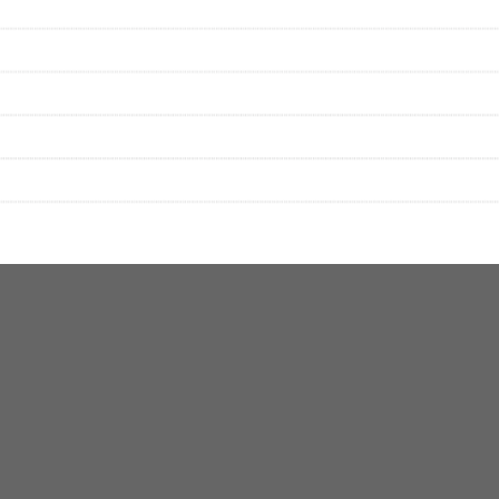
する歌詞サイト「
歌ネット
」へ移動します。
▼セットリストの誤りを報告する
をプレイリストにして保存する