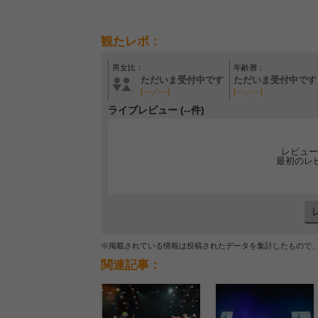
観たレポ：
男女比：
年齢層：
ただいま受付中です
ただいま受付中です
[---／---]
[---／---]
ライブレビュー (--件)
レビュー
最初のレ
※掲載されている情報は投稿されたデータを集計したもので
関連記事：