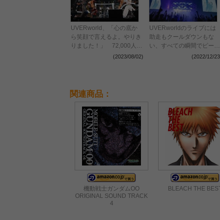
UVERworld、「心の底か
UVERworldのライブには
ら笑顔で言えるよ。やりき
助走もクールダウンもな
りました！」 72,000人の
い、すべての瞬間でピーク
シンガロングが響いた日産
を振り切った『THE LIVE
(2023/08/02)
(2022/12/23
スタジアム初日公演をレポ
～TAKUYA∞生誕祭～』レ
ート
ポート
関連商品：
機動戦士ガンダムOO
BLEACH THE BES
ORIGINAL SOUND TRACK
4