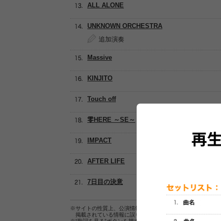
ALL ALONE
UNKNOWN ORCHESTRA
追加演奏
Massive
KINJITO
Touch off
零HERE ～SE～
IMPACT
AFTER LIFE
7日目の決意
※サイトの性質上、公演情報およびセットリスト情報の正確
掲載されている情報に誤りがある場合は、
こちら
よりご連