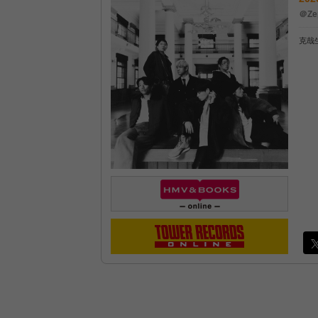
＠Ze
克哉