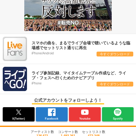
スマホの曲を、まるでライブ会場で聴いているような臨
場感でセットリスト通りに再生
iPhone/Android
今すぐダウンロード
ライブ参加記録、マイタイムテーブル作成など、ライ
ブ・フェスへ行くためのナビアプリ
iPhone
今すぐダウンロード
公式アカウントをフォローしよう！
X(Twitter)
Facebook
Youtube
Spotify
アーティスト数
コンサート数
セットリスト数
126,671
1,493,261
472,348