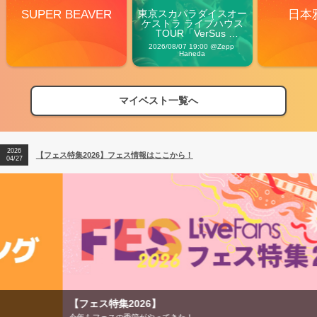
SUPER BEAVER
東京スカパラダイスオー
日本
ケストラ ライブハウス
TOUR「VerSus 
Carnival」
2026/08/07 19:00 @Zepp 
Haneda
マイベスト一覧へ
2026
【フェス特集2026】フェス情報はここから！
04/27
2026
【ライブ動員ランキング】2026年上半期編発表！
07/28
2026
【フェス特集2026】フェス情報はここから！
04/27
2026
【ライブ動員ランキング】2026年上半期編発表！
07/28
【フェス特集2026】