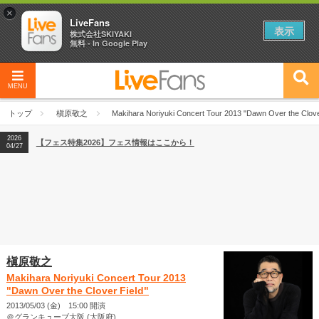
×
LiveFans
表示
株式会社SKIYAKI
無料 - In Google Play
MENU
2026
【フェス特集2026】フェス情報はここから！
04/27
トップ
槇原敬之
Makihara Noriyuki Concert Tour 2013 "Dawn Over the Clove
2026
【ライブ動員ランキング】2026年上半期編発表！
07/28
2026
【フェス特集2026】フェス情報はここから！
04/27
2026
【ライブ動員ランキング】2026年上半期編発表！
07/28
槇原敬之
Makihara Noriyuki Concert Tour 2013
"Dawn Over the Clover Field"
2013/05/03 (金) 15:00 開演
＠グランキューブ大阪 (大阪府)