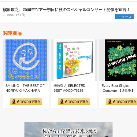
槇原敬之、25周年ツアー初日に秋のスペシャルコンサート開催を宣言！
2015/03/16 (月)
ニュース
関連商品
SMILING～THE BEST OF
槇原敬之 SELECTED
Every Best Singles
NORIYUKI MAKIHARA
BEST AQCD-76135
‾Complete‾【通常盤】