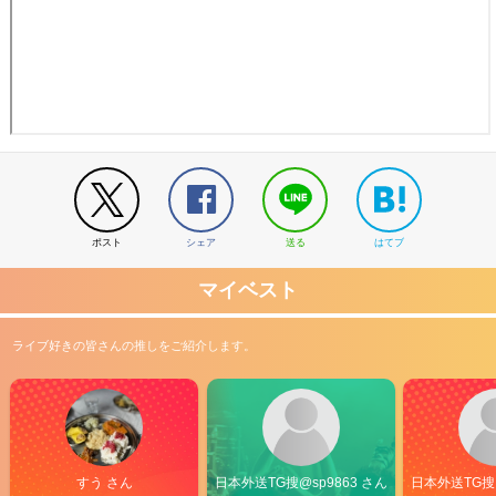
ポスト
シェア
送る
はてブ
マイベスト
ライブ好きの皆さんの推しをご紹介します。
すう さん
日本外送TG搜@sp9863 さん
日本外送TG搜@