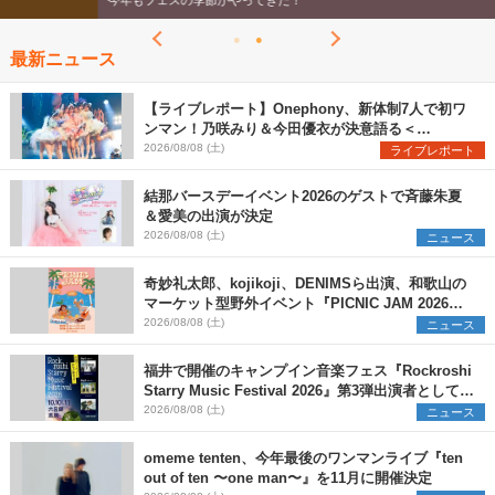
今年もフェスの季節がやってきた！
最新ニュース
【ライブレポート】Onephony、新体制7人で初ワ
ンマン！乃咲みり＆今田優衣が決意語る＜
Onephony新体制1st Oneman Live はじまりの夏
2026/08/08 (土)
ライブレポート
＞
結那バースデーイベント2026のゲストで斉藤朱夏
＆愛美の出演が決定
2026/08/08 (土)
ニュース
奇妙礼太郎、kojikoji、DENIMSら出演、和歌山の
マーケット型野外イベント『PICNIC JAM 2026』
早割チケット発売開始
2026/08/08 (土)
ニュース
福井で開催のキャンプイン音楽フェス『Rockroshi
Starry Music Festival 2026』第3弾出演者として
SCOOBIE DO、かりゆし58、Reiを発表
2026/08/08 (土)
ニュース
omeme tenten、今年最後のワンマンライブ『ten
out of ten 〜one man〜』を11月に開催決定