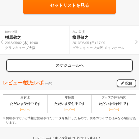
セットリストを見る
前の公演
次の公演
槇原敬之
槇原敬之
2013/05/02 (木) 19:00
2013/05/05 (日) 17:00
グランキューブ大阪
グランキューブ大阪 メインホール
スケジュールへ
レビュー/観たレポ
投稿
(--件)
男女比
年齢層
グッズの待ち時間
ただいま受付中です
ただいま受付中です
ただいま受付中です
[---／---]
[---／---]
[---／---]
※掲載されている情報は投稿されたデータを集計したもので、実際のライブとは異なる場合があ
ります。
レビューはまだ投稿されていません。