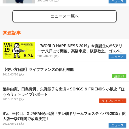
2026/08/08 (土)
ニュース
ニュース一覧へ
関連記事
『WORLD HAPPINESS 2019』今夏誕生のYSアリ
ーナ八戸にて開催、高橋幸宏、槇原敬之、ゴスペラ
ーズ第一弾出演者も発表
2019/04/11 (木)
ニュース
【使い方解説】ライブファンズの便利機能
2019/03/26 (火)
編集部
荒井由実、田島貴男、矢野顕子ら出演＜SONGS & FRIENDS 小坂忠「ほ
うろう」＞ライブレポート
2018/11/27 (火)
ライブレポート
B'z、三代目、X JAPANら出演「テレ朝ドリームフェスティバル2015」拡
大版一挙7時間で放送決定！
2016/06/23 (木)
ニュース