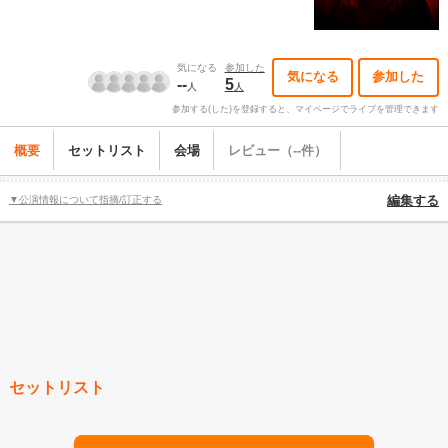
気になる
参加した
気になる
参加した
--
5
人
人
参加する(した)を登録すると、マイページでライブを管理できます
概要
セットリスト
会場
レビュー（--件）
▼公演情報について指摘/訂正する
編集する
セットリスト