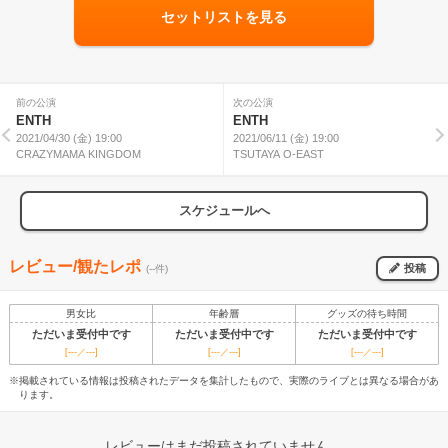
セットリストを見る
前の公演
次の公演
ENTH
ENTH
2021/04/30 (金) 19:00
2021/06/11 (金) 19:00
CRAZYMAMA KINGDOM
TSUTAYA O-EAST
スケジュールへ
レビュー/観たレポ
投稿
(--件)
男女比
年齢層
グッズの待ち時間
ただいま受付中です
ただいま受付中です
ただいま受付中です
[---／---]
[---／---]
[---／---]
※掲載されている情報は投稿されたデータを集計したもので、実際のライブとは異なる場合があ
ります。
レビューはまだ投稿されていません。