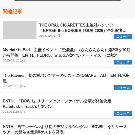
関連記事
THE ORAL CIGARETTES主催対バンツアー
『ERASE the BORDER TOUR 2026』全出演者を
解禁 TK from 凛として時雨ら3組の参加を新たに発
2025/12/01 (月)
ニュース
表
My Hair is Bad、主催イベント『三燦燦』（さんさんさん）第2弾を10月
から開催 ENTH、PEDRO、w.o.d.が対バンアーティストに決定
2025/08/12 (火)
ニュース
The Ravens、初の対バンツアーのゲストにFOMARE、ALI、ENTHが決
定
2024/10/21 (月)
ニュース
ENTH、「BOW!!」リリースツアーファイナル公演が開催決定
Paledusk・Track’sと対バン
2021/11/29 (月)
ニュース
ENTH、自主レーベルより初のデジタルシングル「BOW!!」をリリース
ツアーの開催＆第1弾ゲストを発表