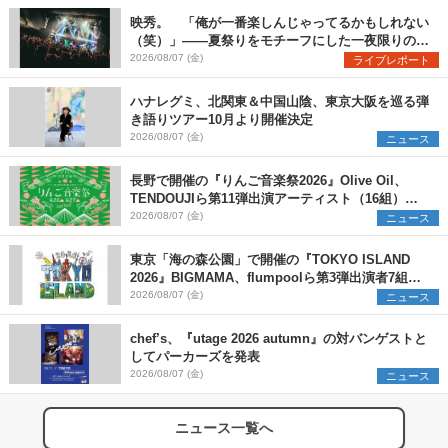
映秀。 「俺が一番楽しんじゃってるかもしれない
（笑）」――夏祭りをモチーフにした一夜限りのス
ペシャルライブ『色祭』レポート
2026/08/07 (金)
ライブレポート
ハナレグミ、北関東＆中国山陰、東京大阪を巡る弾
き語りツアー10月より開催決定
2026/08/07 (金)
ニュース
長野で開催の『りんご音楽祭2026』Olive Oil、
TENDOUJIら第11弾出演アーティスト（16組）を
発表
2026/08/07 (金)
ニュース
東京「海の森公園」で開催の『TOKYO ISLAND
2026』BIGMAMA、flumpoolら第3弾出演者7組を
発表 ワークショップ・アート出展者を募集
2026/08/07 (金)
ニュース
chef’s、『utage 2026 autumn』の対バンゲストと
してパーカーズを発表
2026/08/07 (金)
ニュース
ニュース一覧へ