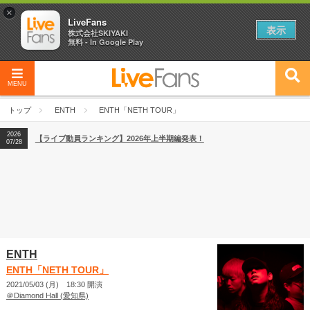
×
LiveFans
表示
株式会社SKIYAKI
無料 - In Google Play
2026
【フェス特集2026】フェス情報はここから！
04/27
MENU
2026
【ライブ動員ランキング】2026年上半期編発表！
07/28
トップ
ENTH
ENTH「NETH TOUR」
2026
【フェス特集2026】フェス情報はここから！
04/27
2026
【ライブ動員ランキング】2026年上半期編発表！
07/28
ENTH
ENTH「NETH TOUR」
2021/05/03 (月) 18:30 開演
＠Diamond Hall (愛知県)