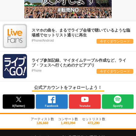
スマホの曲を、まるでライブ会場で聴いているような臨
場感でセットリスト通りに再生
iPhone/Android
今すぐダウンロード
ライブ参加記録、マイタイムテーブル作成など、ライ
ブ・フェスへ行くためのナビアプリ
iPhone
今すぐダウンロード
公式アカウントをフォローしよう！
X(Twitter)
Facebook
Youtube
Spotify
アーティスト数
コンサート数
セットリスト数
126,660
1,493,094
472,280