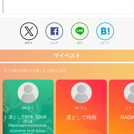
ポスト
シェア
送る
はてブ
マイベスト
ライブ好きの皆さんの推しをご紹介します。
pe さん
pe さん
ごと
凛として時雨 TOUR 
凛として時雨
RAD
2024 
Pierrrrrrrrrrrrrrrrrrrre 
Vibes
2024/08/09 19:00 @Zepp 
Haneda