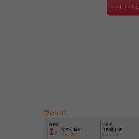
セットリスト
観たレポ：
男女比：
年齢層：
女性が多め
年齢問わず
[2票／2票]
[1票／2票]