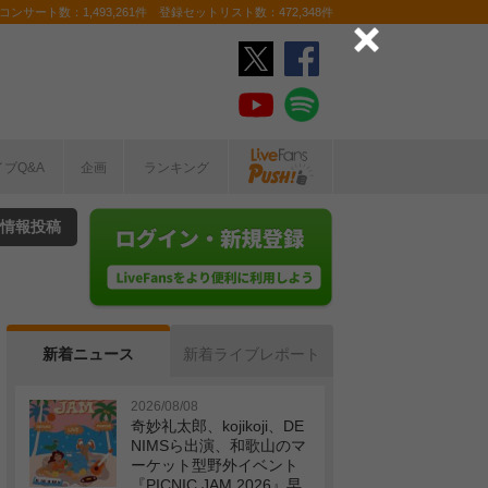
ンサート数：1,493,261件 登録セットリスト数：472,348件
イブQ&A
企画
ランキング
情報投稿
新着ニュース
新着ライブレポート
2026/08/08
奇妙礼太郎、kojikoji、DE
NIMSら出演、和歌山のマ
ーケット型野外イベント
『PICNIC JAM 2026』早