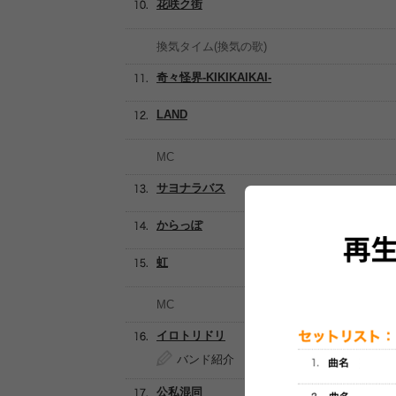
花咲ク街
換気タイム(換気の歌)
奇々怪界-KIKIKAIKAI-
LAND
MC
サヨナラバス
からっぽ
虹
MC
イロトリドリ
バンド紹介
公私混同