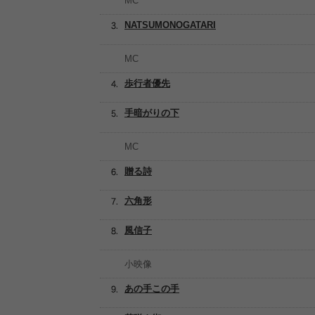
MC
NATSUMONOGATARI
MC
歩行者優先
手暗がりの下
MC
贈る詩
六角形
風信子
小映像
あの手この手