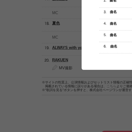
MC
夏色
MC
ALWAYS with you
RAKUEN
MV撮影
※サイトの性質上、公演情報およびセットリスト情報の正確
掲載されている情報に誤りがある場合は、
こちら
よりご連
※“歌詞を見る”ボタンを押すと、株式会社ページワンが運営