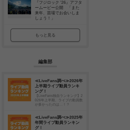
『フジロック '26』アフタ
ームービー公開 「また
来年、苗場でお会いしま
しょう！」
もっと見る
編集部
≪LiveFans調べ≫2026年
上半期ライブ動員ランキ
ング！
【LiveFans独自ランキング】2
026年上半期、ライブの動員数
が多かったのは…！？
≪LiveFans調べ≫2025年
年間ライブ動員ランキン
グ！