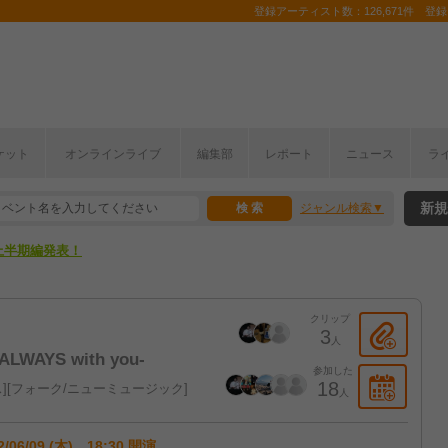
登録アーティスト数：126,671件 登録コ
ここから！
ケット
オンラインライブ
編集部
レポート
ニュース
ラ
上半期編発表！
新規
ジャンル検索
ここから！
上半期編発表！
クリップ
3
人
ALWAYS with you-
参加した
18
ス
フォーク/ニューミュージック
人
2/06/09 (木) 18:30 開演