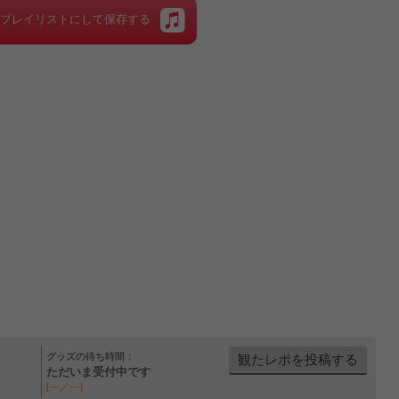
をプレイリストにして保存する
グッズの待ち時間：
観たレポを投稿する
ただいま受付中です
[---／---]