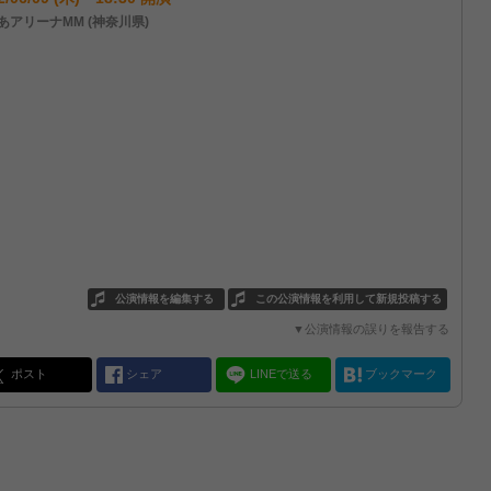
あアリーナMM (神奈川県)
公演情報を編集する
この公演情報を利用して新規投稿する
▼公演情報の誤りを報告する
ポスト
シェア
LINEで送る
ブックマーク