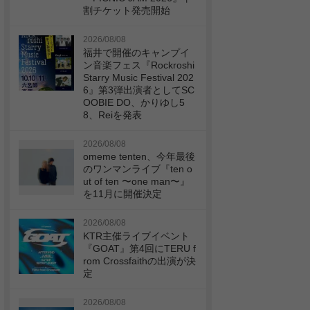
割チケット発売開始
2026/08/08
福井で開催のキャンプイ
ン音楽フェス『Rockroshi
Starry Music Festival 202
6』第3弾出演者としてSC
OOBIE DO、かりゆし5
8、Reiを発表
2026/08/08
omeme tenten、今年最後
のワンマンライブ『ten o
ut of ten 〜one man〜』
を11月に開催決定
2026/08/08
KTR主催ライブイベント
『GOAT』第4回にTERU f
rom Crossfaithの出演が決
定
2026/08/08