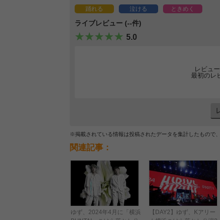
踊れる
泣ける
ときめく
ライブレビュー (--件)
5.0
レビュー
最初のレ
※掲載されている情報は投稿されたデータを集計したもので
関連記事：
ゆず、2024年4月に「横浜
【DAY2】ゆず、Kアリー