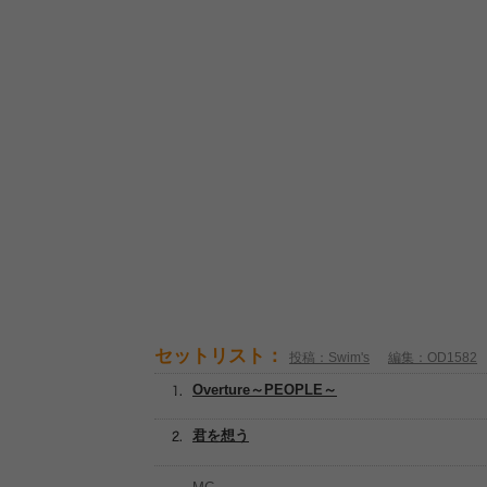
セットリスト：
投稿：Swim's
編集：OD1582
Overture～PEOPLE～
君を想う