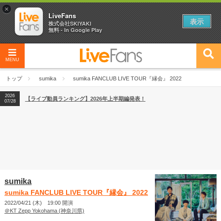
×
LiveFans
表示
株式会社SKIYAKI
無料 - In Google Play
2026
【フェス特集2026】フェス情報はここから！
04/27
MENU
2026
【ライブ動員ランキング】2026年上半期編発表！
07/28
トップ
sumika
sumika FANCLUB LIVE TOUR『縁会』 2022
2026
【フェス特集2026】フェス情報はここから！
04/27
2026
【ライブ動員ランキング】2026年上半期編発表！
07/28
sumika
sumika FANCLUB LIVE TOUR『縁会』 2022
2022/04/21 (木) 19:00 開演
＠KT Zepp Yokohama (神奈川県)