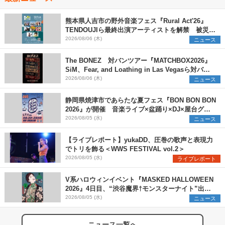
熊本県人吉市の野外音楽フェス『Rural Act'26』
TENDOUJIら最終出演アーティストを解禁 被災地
支援プロジェクトの始動も発表
2026/08/06 (木)
ニュース
The BONEZ 対バンツアー『MATCHBOX2026』
SiM、Fear, and Loathing in Las Vegasら対バン
アーティストを一斉解禁
2026/08/06 (木)
ニュース
静岡県焼津市であらたな夏フェス『BON BON BON
2026』が開催 音楽ライブ×盆踊り×DJ×屋台グル
メ×ランタンナイトで彩る2日間
2026/08/05 (水)
ニュース
【ライブレポート】yukaDD、圧巻の歌声と表現力
でトリを飾る＜WWS FESTIVAL vol.2＞
2026/08/05 (水)
ライブレポート
V系ハロウィンイベント『MASKED HALLOWEEN
2026』4日目、“渋谷魔界†モンスターナイト”出演6
組を発表
2026/08/05 (水)
ニュース
ニュース一覧へ