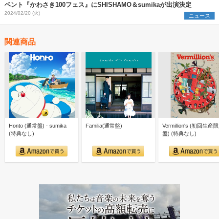
ベント『かわさき100フェス』にSHISHAMO＆sumikaが出演決定
2024/02/20 (火)
ニュース
関連商品
Honto (通常盤) - sumika
Familia(通常盤)
Vermillion's (初回生産
(特典なし)
盤) (特典なし)