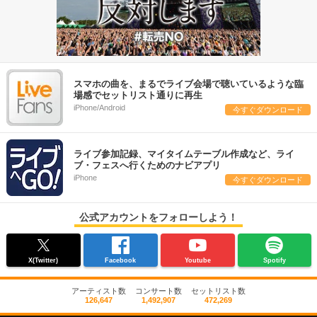
スマホの曲を、まるでライブ会場で聴いているような臨
場感でセットリスト通りに再生
iPhone/Android
今すぐダウンロード
ライブ参加記録、マイタイムテーブル作成など、ライ
ブ・フェスへ行くためのナビアプリ
iPhone
今すぐダウンロード
公式アカウントをフォローしよう！
X(Twitter)
Facebook
Youtube
Spotify
アーティスト数
コンサート数
セットリスト数
126,647
1,492,907
472,269