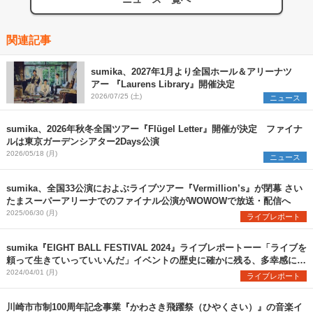
関連記事
sumika、2027年1月より全国ホール＆アリーナツ
アー 『Laurens Library』開催決定
2026/07/25 (土)
ニュース
sumika、2026年秋冬全国ツアー『Flügel Letter』開催が決定 ファイナ
ルは東京ガーデンシアター2Days公演
2026/05/18 (月)
ニュース
sumika、全国33公演におよぶライブツアー『Vermillion’s』が閉幕 さい
たまスーパーアリーナでのファイナル公演がWOWOWで放送・配信へ
2025/06/30 (月)
ライブレポート
sumika『EIGHT BALL FESTIVAL 2024』ライブレポートーー「ライブを
頼って生きていっていいんだ」イベントの歴史に確かに残る、多幸感に満
ちた瞬間を目撃
2024/04/01 (月)
ライブレポート
川崎市市制100周年記念事業『かわさき飛躍祭（ひやくさい）』の音楽イ