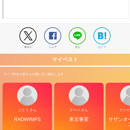
ポスト
シェア
送る
はてブ
マイベスト
ライブ好きの皆さんの推しをご紹介します。
ごとう さん
チーバ さん
ケンケ
RADWIMPS
東京事変
サザンオ