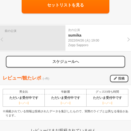
セットリストを見る
次の公演
前の公演
sumika
2022/04/26 (火) 19:00
Zepp Sapporo
スケジュールへ
レビュー/観たレポ
投稿
(--件)
男女比
年齢層
グッズの待ち時間
ただいま受付中です
ただいま受付中です
ただいま受付中です
[---／---]
[---／---]
[---／---]
※掲載されている情報は投稿されたデータを集計したもので、実際のライブとは異なる場合があ
ります。
レビューはまだ投稿されていません。