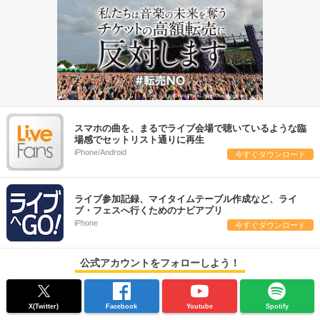
スマホの曲を、まるでライブ会場で聴いているような臨
場感でセットリスト通りに再生
iPhone/Android
今すぐダウンロード
ライブ参加記録、マイタイムテーブル作成など、ライ
ブ・フェスへ行くためのナビアプリ
iPhone
今すぐダウンロード
公式アカウントをフォローしよう！
X(Twitter)
Facebook
Youtube
Spotify