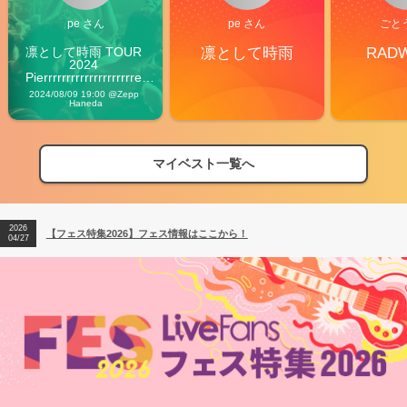
pe さん
pe さん
ごと
凛として時雨 TOUR 
凛として時雨
RAD
2024 
Pierrrrrrrrrrrrrrrrrrrre 
Vibes
2024/08/09 19:00 @Zepp 
Haneda
マイベスト一覧へ
2026
【フェス特集2026】フェス情報はここから！
04/27
2026
【ライブ動員ランキング】2026年上半期編発表！
07/28
2026
【フェス特集2026】フェス情報はここから！
04/27
2026
【ライブ動員ランキング】2026年上半期編発表！
07/28