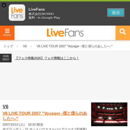
×
LiveFans
表示
株式会社SKIYAKI
無料 - In Google Play
MENU
2026
【フェス特集2026】フェス情報はここから！
04/27
トップ
V6
V6 LIVE TOUR 2007 "Voyager -僕と僕らのあしたへ-"
2026
【ライブ動員ランキング】2026年上半期編発表！
07/28
2026
【フェス特集2026】フェス情報はここから！
04/27
2026
【ライブ動員ランキング】2026年上半期編発表！
07/28
V6
V6 LIVE TOUR 2007 "Voyager -僕と僕らのあ
したへ-"
2007/10/13 (土) 18:30 開演
＠グランディ・21 ホットハウススーパーアリーナ (宮城県)