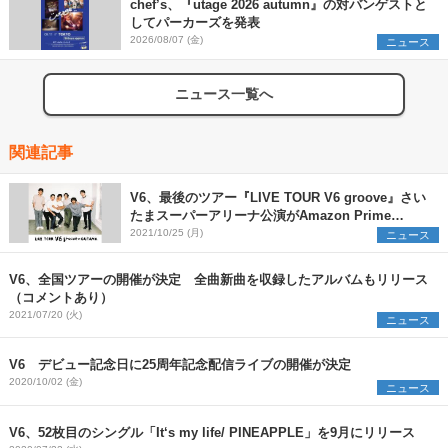
chef’s、『utage 2026 autumn』の対バンゲストと
してパーカーズを発表
2026/08/07 (金)
ニュース
ニュース一覧へ
関連記事
V6、最後のツアー『LIVE TOUR V6 groove』さい
たまスーパーアリーナ公演がAmazon Prime
Videoで見放題独占配信へ
2021/10/25 (月)
ニュース
V6、全国ツアーの開催が決定 全曲新曲を収録したアルバムもリリース
（コメントあり）
2021/07/20 (火)
ニュース
V6 デビュー記念日に25周年記念配信ライブの開催が決定
2020/10/02 (金)
ニュース
V6、52枚目のシングル「It‘s my life/ PINEAPPLE」を9月にリリース