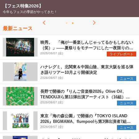
【フェス特集2026】
今年もフェスの季節がやってきた！
最新ニュース
映秀。 「俺が一番楽しんじゃってるかもしれない
（笑）」――夏祭りをモチーフにした一夜限りのス
ペシャルライブ『色祭』レポート
2026/08/07 (金)
ライブレポート
ハナレグミ、北関東＆中国山陰、東京大阪を巡る弾
き語りツアー10月より開催決定
2026/08/07 (金)
ニュース
長野で開催の『りんご音楽祭2026』Olive Oil、
TENDOUJIら第11弾出演アーティスト（16組）を
発表
2026/08/07 (金)
ニュース
東京「海の森公園」で開催の『TOKYO ISLAND
2026』BIGMAMA、flumpoolら第3弾出演者7組を
発表 ワークショップ・アート出展者を募集
2026/08/07 (金)
ニュース