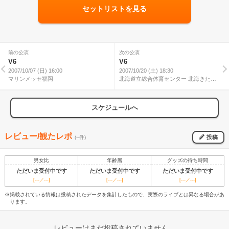
セットリストを見る
前の公演
次の公演
V6
V6
2007/10/07 (日) 16:00
2007/10/20 (土) 18:30
マリンメッセ福岡
北海道立総合体育センター 北海きたえ
ーる
スケジュールへ
レビュー/観たレポ
投稿
(--件)
男女比
年齢層
グッズの待ち時間
ただいま受付中です
ただいま受付中です
ただいま受付中です
[---／---]
[---／---]
[---／---]
※掲載されている情報は投稿されたデータを集計したもので、実際のライブとは異なる場合があ
ります。
レビューはまだ投稿されていません。