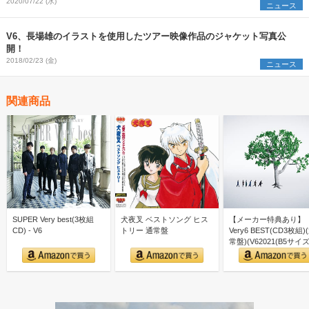
2020/07/22 (水)
ニュース
V6、長場雄のイラストを使用したツアー映像作品のジャケット写真公
開！
2018/02/23 (金)
ニュース
関連商品
SUPER Very best(3枚組
犬夜叉 ベストソング ヒス
【メーカー特典あり】
CD) - V6
トリー 通常盤
Very6 BEST(CD3枚組)
常盤)(V62021(B5サイズ)