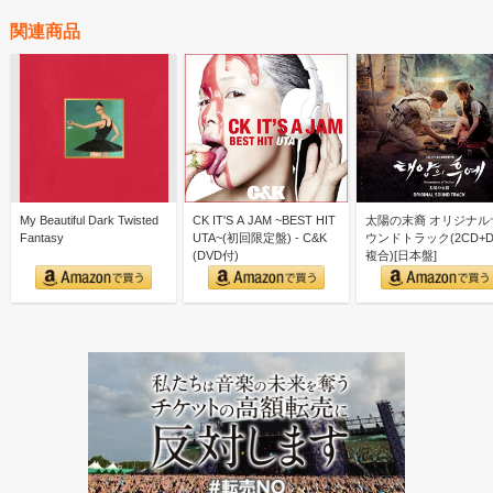
関連商品
My Beautiful Dark Twisted
CK IT'S A JAM ~BEST HIT
太陽の末裔 オリジナル
Fantasy
UTA~(初回限定盤) - C&K
ウンドトラック(2CD+D
(DVD付)
複合)[日本盤]