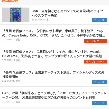
C&K、自身初となる生バンドでの全国7都市ライブ
ハウスツアー決定
2023/06/08 (木)
ニュース
『長岡 米百俵フェス』【2日目レポ】琴音、半﨑美子、松下洸平、つる
の、Creepy Nuts、C&K、KTCC、さだ、こうせつ、小林幸子が歌で届け
た未来への希望
2020/10/12 (月)
ライブレポート
『長岡 米百俵フェス』【1日目レポ】ウイカ、横山だいすけ、wacci、
BIGMAMA、天月-あまつき-、サンプラザ中野くんらがコロナ禍に笑顔と
希望を届ける
2020/10/12 (月)
ライブレポート
『長岡 米百俵フェス』全出演アーティスト決定、フィシャルグッズの先
行販売開始
2020/09/02 (水)
ニュース
C&K、映画『朝が来る』とコラボした「アサトヒカリ」ミュージックトレ
ーラー公開、 河瀨直美監督や出演の永作博美らのコメントも到着
2020/07/10 (金)
ニュース