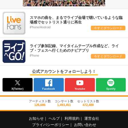
スマホの曲を、まるでライブ会場で聴いているような臨
場感でセットリスト通りに再生
iPhone/Android
今すぐダウンロード
ライブ参加記録、マイタイムテーブル作成など、ライ
ブ・フェスへ行くためのナビアプリ
iPhone
今すぐダウンロード
公式アカウントをフォローしよう！
X(Twitter)
Facebook
Youtube
Spotify
アーティスト数
コンサート数
セットリスト数
126,686
1,493,451
472,488
お知らせ
｜
ヘルプ
｜
利用規約
｜
運営会社
プライバシーポリシー
｜
お問い合わせ