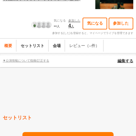
気になる
参加した
気になる
参加した
--
4
人
人
参加する(した)を登録すると、マイページでライブを管理できます
概要
セットリスト
会場
レビュー（--件）
▼公演情報について指摘/訂正する
編集する
セットリスト