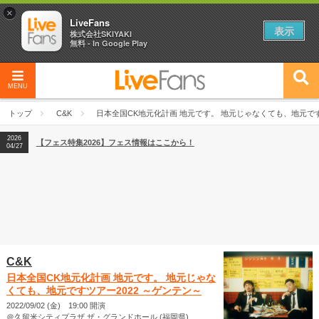
×
LiveFans
表示
株式会社SKIYAKI
無料 - In Google Play
MENU
2026
【フェス特集2026】フェス情報はここから！
04/27
トップ
C&K
日本全国CK地元化計画 地元です。 地元じゃなくても、地元です
2026
【ライブ動員ランキング】2026年上半期編発表！
07/28
2026
【フェス特集2026】フェス情報はここから！
04/27
2026
【ライブ動員ランキング】2026年上半期編発表！
07/28
C&K
日本全国CK地元化計画 地元です。 地元じゃな
くても、地元ですツアー2022 ～ゲンテン～
2022/09/02 (金) 19:00 開演
＠久留米シティプラザ ザ・グランドホール (福岡県)