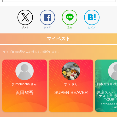
ポスト
シェア
送る
はてブ
マイベスト
ライブ好きの皆さんの推しをご紹介します。
yumemocha さん
すう さん
日本外送TG搜@
浜田省吾
SUPER BEAVER
東京スカパ
ケストラ 
TOUR「V
Carn
2026/08/07 
Ha