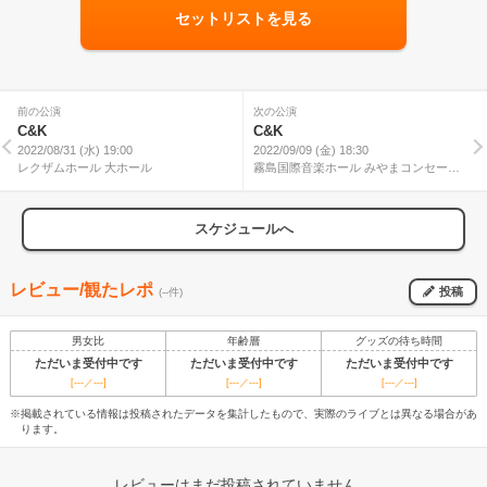
セットリストを見る
前の公演
次の公演
C&K
C&K
2022/08/31 (水) 19:00
2022/09/09 (金) 18:30
レクザムホール 大ホール
霧島国際音楽ホール みやまコンセール
野外音楽堂
スケジュールへ
レビュー/観たレポ
投稿
(--件)
男女比
年齢層
グッズの待ち時間
ただいま受付中です
ただいま受付中です
ただいま受付中です
[---／---]
[---／---]
[---／---]
※掲載されている情報は投稿されたデータを集計したもので、実際のライブとは異なる場合があ
ります。
レビューはまだ投稿されていません。