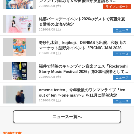
ンマン！乃咲みり＆今田優衣が決意語る＜
Onephony新体制1st Oneman Live はじまりの夏
2026/08/08 (土)
ライブレポート
＞
結那バースデーイベント2026のゲストで斉藤朱夏
＆愛美の出演が決定
2026/08/08 (土)
ニュース
奇妙礼太郎、kojikoji、DENIMSら出演、和歌山の
マーケット型野外イベント『PICNIC JAM 2026』
早割チケット発売開始
2026/08/08 (土)
ニュース
福井で開催のキャンプイン音楽フェス『Rockroshi
Starry Music Festival 2026』第3弾出演者として
SCOOBIE DO、かりゆし58、Reiを発表
2026/08/08 (土)
ニュース
omeme tenten、今年最後のワンマンライブ『ten
out of ten 〜one man〜』を11月に開催決定
2026/08/08 (土)
ニュース
ニュース一覧へ
関連記事