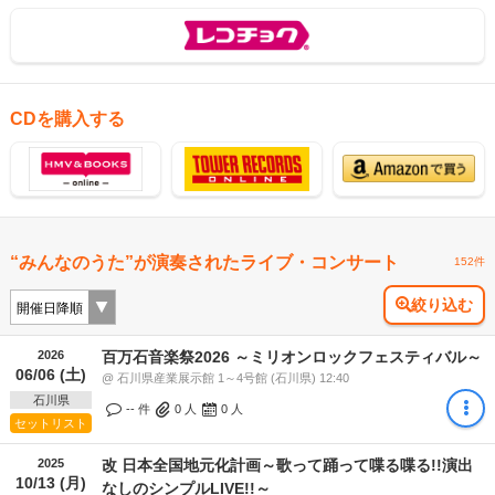
CDを購入する
“みんなのうた”が演奏されたライブ・コンサート
152件
絞り込む
2026
百万石音楽祭2026 ～ミリオンロックフェスティバル～
06/06 (土)
@ 石川県産業展示館 1～4号館 (石川県) 12:40
石川県
-- 件
0
人
0
人
セットリスト
2025
改 日本全国地元化計画～歌って踊って喋る喋る!!演出
10/13 (月)
なしのシンプルLIVE!!～