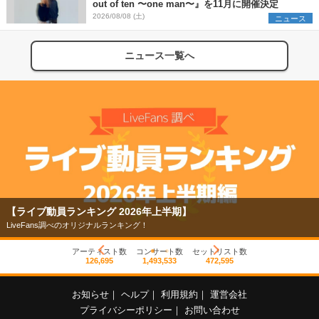
out of ten 〜one man〜』を11月に開催決定
2026/08/08 (土)
ニュース
ニュース一覧へ
【ライブ動員ランキング 2026年上半期】
LiveFans調べのオリジナルランキング！
アーティスト数
コンサート数
セットリスト数
126,695
1,493,533
472,595
お知らせ
｜
ヘルプ
｜
利用規約
｜
運営会社
プライバシーポリシー
｜
お問い合わせ