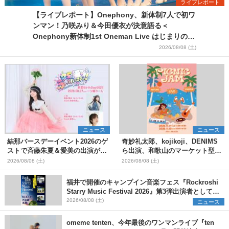
ライブレポート
【ライブレポート】Onephony、新体制7人で初ワ
ンマン！乃咲みり＆今田優衣が決意語る＜
Onephony新体制1st Oneman Live はじまりの夏
＞
2026/08/08 (土)
ニュース
ニュース
結那バースデーイベント2026のゲ
奇妙礼太郎、kojikoji、DENIMS
ストで斉藤朱夏＆愛美の出演が決
ら出演、和歌山のマーケット型野
定
外イベント『PICNIC JAM
2026/08/08 (土)
2026/08/08 (土)
2026』早割チケット発売開始
福井で開催のキャンプイン音楽フェス『Rockroshi
Starry Music Festival 2026』第3弾出演者として
SCOOBIE DO、かりゆし58、Reiを発表
2026/08/08 (土)
ニュース
omeme tenten、今年最後のワンマンライブ『ten