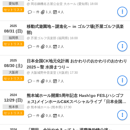
愛知県
@ 岡谷鋼機名古屋公会堂 大ホール (愛知県) 18:00
セットリスト
-- 件
1
人
4
人
2025
移動式遊園地～謎進化～ in ゴルフ場(芥屋ゴルフ倶楽
08/31 (日)
部)
福岡県
@ 芥屋ゴルフ倶楽部 (福岡県) 16:00
セットリスト
-- 件
0
人
2
人
2025
日本全国CK地元化計画 おかわりのおかわりのおかわり
08/30 (土)
2025～聖 水掛まつり～
大阪府
@ 大阪城野外音楽堂 (大阪府) 17:30
セットリスト
-- 件
0
人
7
人
2024
熊本城ホール開業5周年記念 Hash!go FES.(ハシゴフ
12/29 (日)
ェス)メインホールC&Kスペシャルライブ「日本全国地
熊本県
元化計画～地元ばい!地元じゃなかけど、地元つたい!
@ 熊本城ホール (熊本県) 17:30
セットリスト
【番外編】～」
-- 件
0
人
6
人
2024
「岡田、会社やめるってよ～退職激励餞公演～