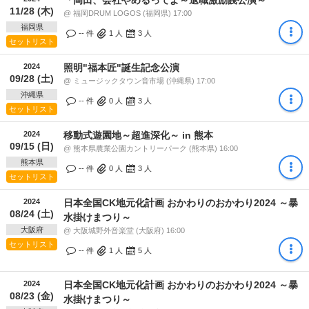
11/28 (木)
@ 福岡DRUM LOGOS (福岡県) 17:00
福岡県
-- 件
1
人
3
人
セットリスト
2024
照明"福本匠"誕生記念公演
09/28 (土)
@ ミュージックタウン音市場 (沖縄県) 17:00
沖縄県
-- 件
0
人
3
人
セットリスト
2024
移動式遊園地～超進深化～ in 熊本
09/15 (日)
@ 熊本県農業公園カントリーパーク (熊本県) 16:00
熊本県
-- 件
0
人
3
人
セットリスト
2024
日本全国CK地元化計画 おかわりのおかわり2024 ～暴
08/24 (土)
水掛けまつり～
大阪府
@ 大阪城野外音楽堂 (大阪府) 16:00
セットリスト
-- 件
1
人
5
人
2024
日本全国CK地元化計画 おかわりのおかわり2024 ～暴
08/23 (金)
水掛けまつり～