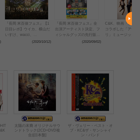
『長岡 米百俵フェス』【1
『長岡 米百俵フェス』全
C&K、映画『朝が来
日目レポ】ウイカ、横山だ
出演アーティスト決定、フ
コラボした「アサト
いすけ、wacci、
ィシャルグッズの先行販売
リ」ミュージックト
BIGMAMA、天月-あまつ
開始
ー公開、 河瀨直美
)
(2020/10/12)
(2020/09/02)
(2020
き-、サンプラザ中野くん
出演の永作博美らの
らがコロナ禍に笑顔と希望
トも到着
を届ける
 HIT
太陽の末裔 オリジナルサウ
ザ・ヴェリー・ベスト・オ
&K
ンドトラック(2CD+DVD複
ブ・KC&ザ・サンシャイ
合)[日本盤]
ン・バンド