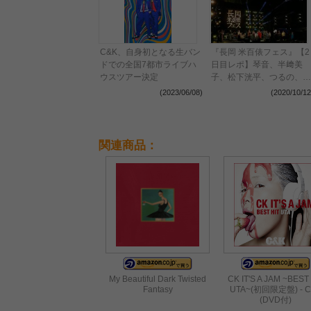
C&K、自身初となる生バン
『長岡 米百俵フェス』【2
ドでの全国7都市ライブハ
日目レポ】琴音、半﨑美
ウスツアー決定
子、松下洸平、つるの、
Creepy Nuts、C&K、
(2023/06/08)
(2020/10/12
KTCC、さだ、こうせつ、
小林幸子が歌で届けた未来
への希望
関連商品：
My Beautiful Dark Twisted
CK IT'S A JAM ~BEST
Fantasy
UTA~(初回限定盤) - C
(DVD付)