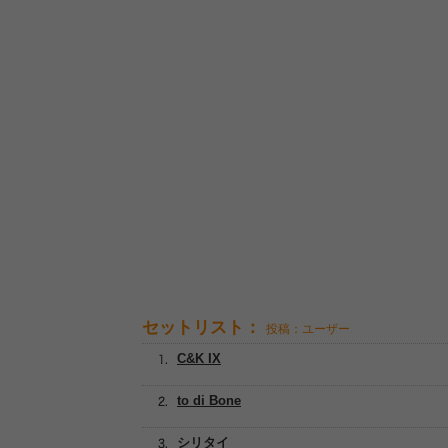
セットリスト：
投稿：ユーザー
C&K IX
to di Bone
シリタイ