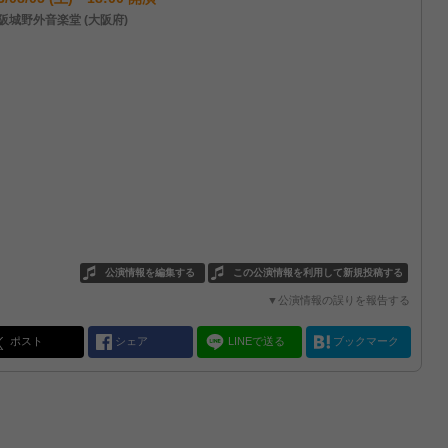
阪城野外音楽堂 (大阪府)
公演情報を編集する
この公演情報を利用して新規投稿する
▼公演情報の誤りを報告する
ポスト
シェア
LINEで送る
ブックマーク