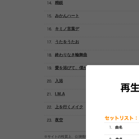
精鋭
みかんハート
キミノ言葉デ
うたをうたお
終わりなき輸舞曲
愛を浴びて、僕がいる
入浴
I.M.A
上を行くメイク
夜空
※サイトの性質上、公演情報およびセットリスト情報の正確