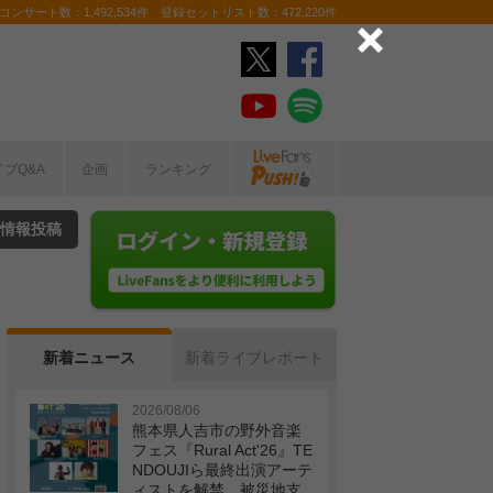
ンサート数：1,492,534件 登録セットリスト数：472,220件
イブQ&A
企画
ランキング
情報投稿
新着ニュース
新着ライブレポート
2026/08/06
熊本県人吉市の野外音楽
フェス『Rural Act'26』TE
NDOUJIら最終出演アーテ
ィストを解禁 被災地支