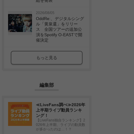
組を発表
2026/08/05
OddRe:、デジタルシング
ル「黄泉還」をリリー
ス 全国ツアーの追加公
演をSpotify O-EASTで開
催決定
もっと見る
編集部
≪LiveFans調べ≫2026年
上半期ライブ動員ランキ
ング！
【LiveFans独自ランキング】2
026年上半期、ライブの動員数
が多かったのは…！？