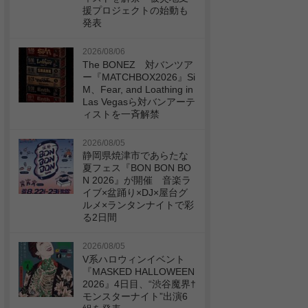
援プロジェクトの始動も
発表
2026/08/06
The BONEZ 対バンツア
ー『MATCHBOX2026』Si
M、Fear, and Loathing in
Las Vegasら対バンアーテ
ィストを一斉解禁
2026/08/05
静岡県焼津市であらたな
夏フェス『BON BON BO
N 2026』が開催 音楽ラ
イブ×盆踊り×DJ×屋台グ
ルメ×ランタンナイトで彩
る2日間
2026/08/05
V系ハロウィンイベント
『MASKED HALLOWEEN
2026』4日目、“渋谷魔界†
モンスターナイト”出演6