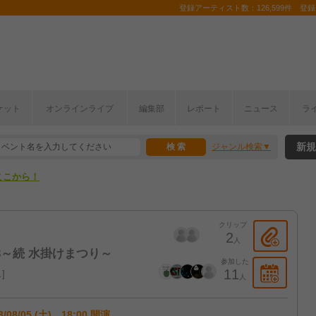
登録アーティスト数：126,599件 登録コ
ケット
オンラインライブ
編集部
レポート
ニュース
ラ
ここから！
新規
ジャンル検索
上半期編発表！
ここから！
上半期編発表！
クリップ
2
人
3～続 水掛けまつり～
参加した
11
ス
人
3/08/05 (土) 18:00 開演