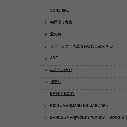
SUNSHINE
梅雨明け宣言
愛の詩
ジェニファー何度もあなたに恋をする
ASE
みんなのうた
揮発油
EVERY BODY
RICH☆MAN(JARISEN×JARIJARI)
DANCE☆MAN(WOKKY WOKKY × BOGGIE 