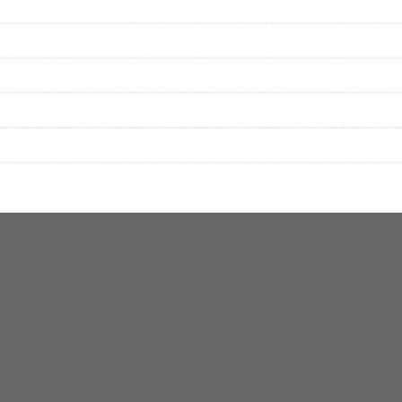
絡をお願い致します。
する歌詞サイト「
歌ネット
」へ移動します。
▼セットリストの誤りを報告する
をプレイリストにして保存する