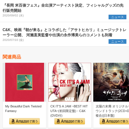
『長岡 米百俵フェス』全出演アーティスト決定、フィシャルグッズの先
行販売開始
2020/09/02 (水)
ニュース
C&K、映画『朝が来る』とコラボした「アサトヒカリ」ミュージックトレ
ーラー公開、 河瀨直美監督や出演の永作博美らのコメントも到着
2020/07/10 (金)
ニュース
関連商品
My Beautiful Dark Twisted
CK IT'S A JAM ~BEST HIT
太陽の末裔 オリジナル
Fantasy
UTA~(初回限定盤) - C&K
ウンドトラック(2CD+D
(DVD付)
複合)[日本盤]