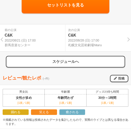
セットリストを見る
前の公演
次の公演
C&K
C&K
2022/08/21 (日) 17:00
2022/08/28 (日) 17:00
群馬音楽センター
札幌文化芸術劇場hitaru
スケジュールへ
レビュー/観たレポ
投稿
(--件)
男女比
年齢層
グッズの待ち時間
女性が多め
年齢問わず
30分～1時間
[1票／1票]
[1票／1票]
[1票／1票]
踊れる
笑える
癒される
※掲載されている情報は投稿されたデータを集計したもので、実際のライブとは異なる場合があ
ります。