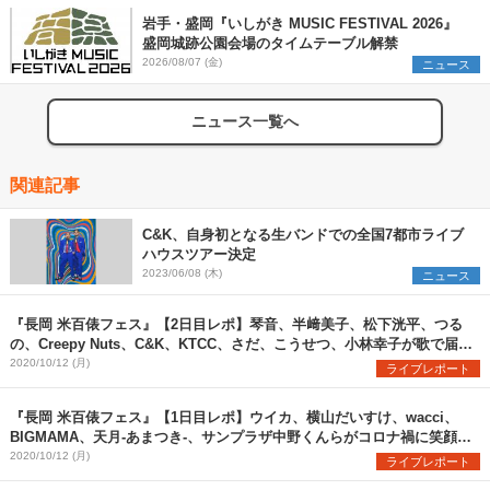
岩手・盛岡『いしがき MUSIC FESTIVAL 2026』
盛岡城跡公園会場のタイムテーブル解禁
2026/08/07 (金)
ニュース
ニュース一覧へ
関連記事
C&K、自身初となる生バンドでの全国7都市ライブ
ハウスツアー決定
2023/06/08 (木)
ニュース
『長岡 米百俵フェス』【2日目レポ】琴音、半﨑美子、松下洸平、つる
の、Creepy Nuts、C&K、KTCC、さだ、こうせつ、小林幸子が歌で届け
た未来への希望
2020/10/12 (月)
ライブレポート
『長岡 米百俵フェス』【1日目レポ】ウイカ、横山だいすけ、wacci、
BIGMAMA、天月-あまつき-、サンプラザ中野くんらがコロナ禍に笑顔と
希望を届ける
2020/10/12 (月)
ライブレポート