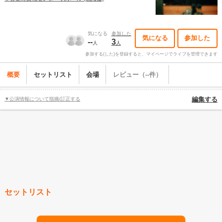
気になる
参加した
気になる
参加した
--
3
人
人
参加する(した)を登録すると、マイページでライブを管理できます
概要
セットリスト
会場
レビュー（--件）
▼公演情報について指摘/訂正する
編集する
セットリスト