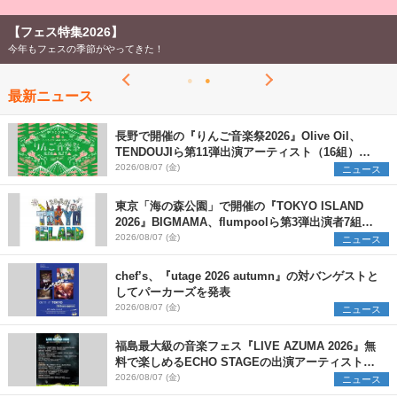
【フェス特集2026】
今年もフェスの季節がやってきた！
最新ニュース
長野で開催の『りんご音楽祭2026』Olive Oil、
TENDOUJIら第11弾出演アーティスト（16組）を
発表
2026/08/07 (金)
ニュース
東京「海の森公園」で開催の『TOKYO ISLAND
2026』BIGMAMA、flumpoolら第3弾出演者7組を
発表 ワークショップ・アート出展者を募集
2026/08/07 (金)
ニュース
chef’s、『utage 2026 autumn』の対バンゲストと
してパーカーズを発表
2026/08/07 (金)
ニュース
福島最大級の音楽フェス『LIVE AZUMA 2026』無
料で楽しめるECHO STAGEの出演アーティストを
発表
2026/08/07 (金)
ニュース