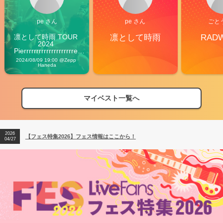
pe さん
pe さん
ごと
凛として時雨 TOUR 
凛として時雨
RAD
2024 
Pierrrrrrrrrrrrrrrrrrrre 
Vibes
2024/08/09 19:00 @Zepp 
Haneda
マイベスト一覧へ
2026
【フェス特集2026】フェス情報はここから！
04/27
2026
【ライブ動員ランキング】2026年上半期編発表！
07/28
2026
【フェス特集2026】フェス情報はここから！
04/27
2026
【ライブ動員ランキング】2026年上半期編発表！
07/28