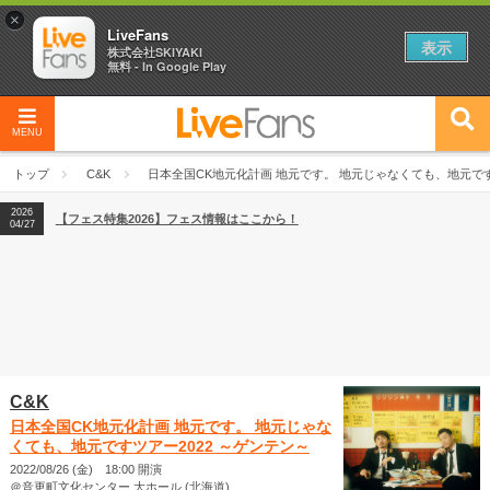
×
LiveFans
表示
株式会社SKIYAKI
無料 - In Google Play
MENU
2026
【フェス特集2026】フェス情報はここから！
04/27
トップ
C&K
日本全国CK地元化計画 地元です。 地元じゃなくても、地元です
2026
【ライブ動員ランキング】2026年上半期編発表！
07/28
2026
【フェス特集2026】フェス情報はここから！
04/27
2026
【ライブ動員ランキング】2026年上半期編発表！
07/28
C&K
日本全国CK地元化計画 地元です。 地元じゃな
くても、地元ですツアー2022 ～ゲンテン～
2022/08/26 (金) 18:00 開演
＠音更町文化センター 大ホール (北海道)