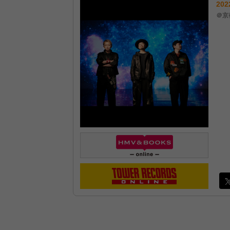
202
＠京