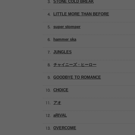
STONE COLD BREAK
LITTLE MORE THAN BEFORE
super stomper
hammer ska
JUNGLES
チャイニーズ・ヒーロー
GOODBYE TO ROMANCE
CHOICE
アオ
aRIVAL
OVERCOME