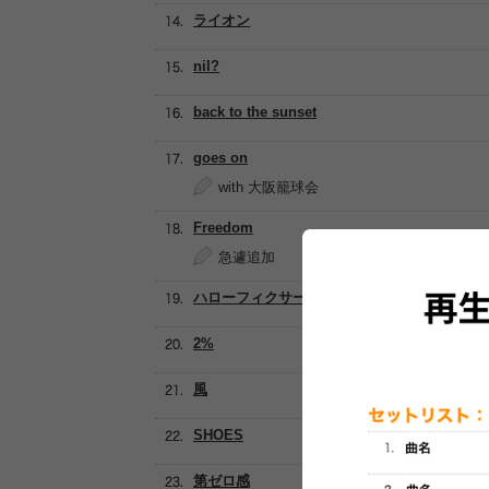
ライオン
nil?
back to the sunset
goes on
with 大阪籠球会
Freedom
急遽追加
ハローフィクサー
2%
風
SHOES
第ゼロ感