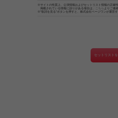
※サイトの性質上、公演情報およびセットリスト情報の正確
掲載されている情報に誤りがある場合は、
こちら
よりご連
※“歌詞を見る”ボタンを押すと、株式会社ページワンが運営
セットリスト