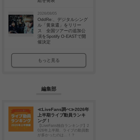
組を発表
2026/08/05
OddRe:、デジタルシング
ル「黄泉還」をリリー
ス 全国ツアーの追加公
演をSpotify O-EASTで開
催決定
もっと見る
編集部
≪LiveFans調べ≫2026年
上半期ライブ動員ランキ
ング！
【LiveFans独自ランキング】2
026年上半期、ライブの動員数
が多かったのは…！？