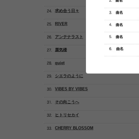
求め合う日々
RIVER
アンテナラスト
蜃気楼
quiet
シエラのように
VIBES BY VIBES
その向こうへ
ヒトリセカイ
CHERRY BLOSSOM