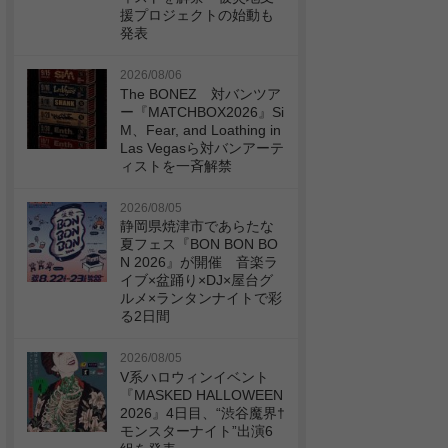
援プロジェクトの始動も
発表
2026/08/06
The BONEZ 対バンツア
ー『MATCHBOX2026』Si
M、Fear, and Loathing in
Las Vegasら対バンアーテ
ィストを一斉解禁
2026/08/05
静岡県焼津市であらたな
夏フェス『BON BON BO
N 2026』が開催 音楽ラ
イブ×盆踊り×DJ×屋台グ
ルメ×ランタンナイトで彩
る2日間
2026/08/05
V系ハロウィンイベント
『MASKED HALLOWEEN
2026』4日目、“渋谷魔界†
モンスターナイト”出演6