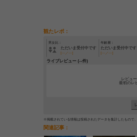
観たレポ：
男女比：
年齢層：
ただいま受付中です
ただいま受付中です
[---／---]
[---／---]
ライブレビュー (--件)
レビュー
最初のレ
※掲載されている情報は投稿されたデータを集計したもので
関連記事：