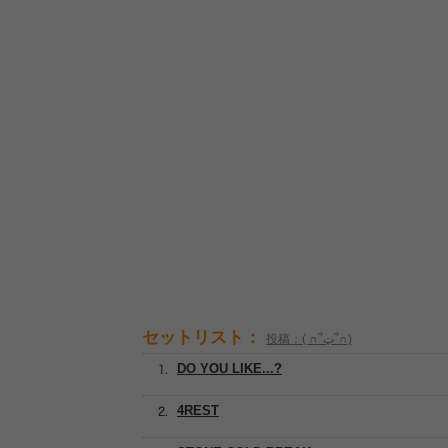
セットリスト：
投稿：( ∩՞ټ՞∩)
DO YOU LIKE...?
4REST