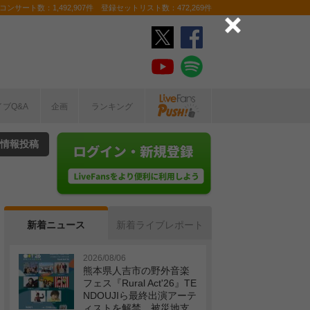
ンサート数：1,492,907件 登録セットリスト数：472,269件
イブQ&A
企画
ランキング
情報投稿
新着ニュース
新着ライブレポート
2026/08/06
熊本県人吉市の野外音楽
フェス『Rural Act'26』TE
NDOUJIら最終出演アーテ
ィストを解禁 被災地支