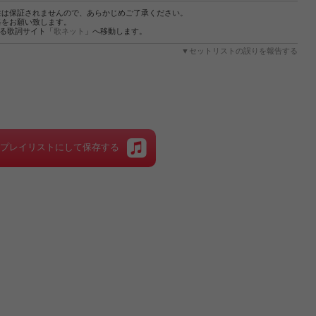
性は保証されませんので、あらかじめご了承ください。
絡をお願い致します。
する歌詞サイト「
歌ネット
」へ移動します。
▼セットリストの誤りを報告する
をプレイリストにして保存する