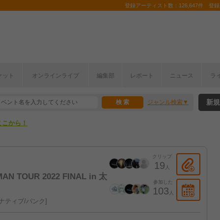
登録アーティスト数：126,647件 登録コ
ケット
オンラインライブ
編集部
レポート
ニュース
ラ
ここから！
新規
ジャンル検索
上半期編発表！
ここから！
上半期編発表！
クリップ
19
人
AN TOUR 2022 FINAL in 太
参加した
103
人
ナティブ/パンク