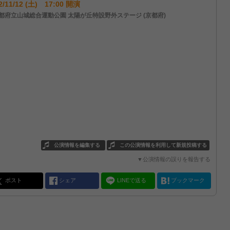
2/11/12 (土) 17:00 開演
都府立山城総合運動公園 太陽が丘特設野外ステージ (京都府)
公演情報を編集する
この公演情報を利用して新規投稿する
▼公演情報の誤りを報告する
ポスト
シェア
LINEで送る
ブックマーク