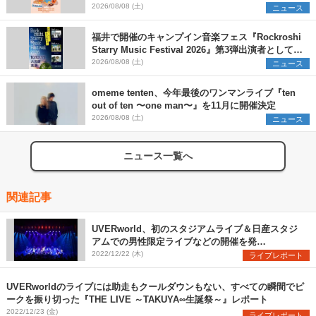
早割チケット発売開始
2026/08/08 (土)
ニュース
福井で開催のキャンプイン音楽フェス『Rockroshi
Starry Music Festival 2026』第3弾出演者として
SCOOBIE DO、かりゆし58、Reiを発表
2026/08/08 (土)
ニュース
omeme tenten、今年最後のワンマンライブ『ten
out of ten 〜one man〜』を11月に開催決定
2026/08/08 (土)
ニュース
ニュース一覧へ
関連記事
UVERworld、初のスタジアムライブ＆日産スタジ
アムでの男性限定ライブなどの開催を発
表 “TAKUYA∞生誕祭”の公式レポート到着（画
2022/12/22 (木)
ライブレポート
像：全13枚）
UVERworldのライブには助走もクールダウンもない、すべての瞬間でピ
ークを振り切った『THE LIVE ～TAKUYA∞生誕祭～』レポート
2022/12/23 (金)
ライブレポート