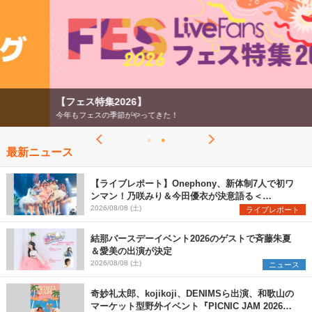
【フェス特集2026】
今年もフェスの季節がやってきた！
最新ニュース
【ライブレポート】Onephony、新体制7人で初ワ
ンマン！乃咲みり＆今田優衣が決意語る＜
Onephony新体制1st Oneman Live はじまりの夏
2026/08/08 (土)
ライブレポート
＞
結那バースデーイベント2026のゲストで斉藤朱夏
＆愛美の出演が決定
2026/08/08 (土)
ニュース
奇妙礼太郎、kojikoji、DENIMSら出演、和歌山の
マーケット型野外イベント『PICNIC JAM 2026』