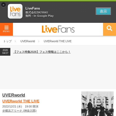
×
LiveFans
表示
株式会社SKIYAKI
無料 - In Google Play
MENU
2026
【フェス特集2026】フェス情報はここから！
04/27
トップ
UVERworld
UVERworld THE LIVE
2026
【ライブ動員ランキング】2026年上半期編発表！
07/28
2026
【フェス特集2026】フェス情報はここから！
04/27
2026
【ライブ動員ランキング】2026年上半期編発表！
07/28
UVERworld
UVERworld THE LIVE
2022/12/21 (水) 19:00 開演
＠横浜アリーナ (神奈川県)