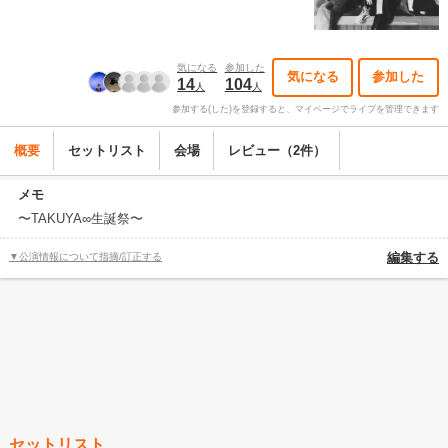
気になる
参加した
気になる
参加した
14
104
人
人
参加する(した)を登録すると、マイページでライブを管理できます
概要
セットリスト
会場
レビュー（2件）
メモ
〜TAKUYA∞生誕祭〜
▼公演情報について指摘/訂正する
編集する
セットリスト