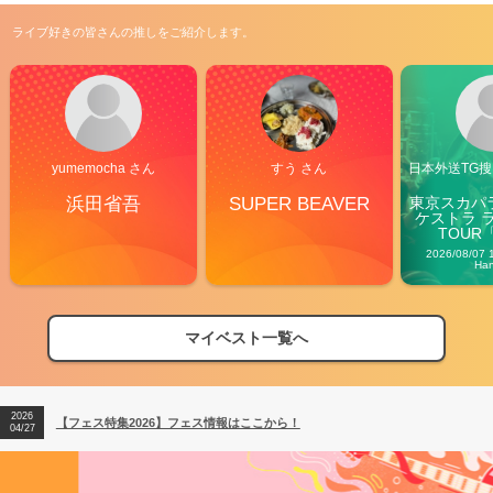
ライブ好きの皆さんの推しをご紹介します。
yumemocha さん
すう さん
日本外送TG搜@
浜田省吾
SUPER BEAVER
東京スカパ
ケストラ 
TOUR「V
Carn
2026/08/07 
Ha
マイベスト一覧へ
2026
【フェス特集2026】フェス情報はここから！
04/27
2026
【ライブ動員ランキング】2026年上半期編発表！
07/28
2026
【フェス特集2026】フェス情報はここから！
04/27
2026
【ライブ動員ランキング】2026年上半期編発表！
07/28