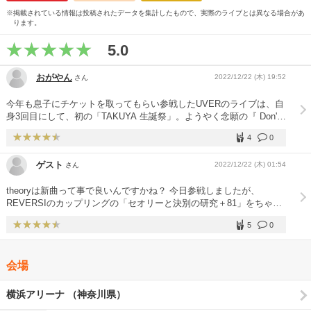
※掲載されている情報は投稿されたデータを集計したもので、実際のライブとは異なる場合があ
ります。
5.0
おがやん
2022/12/22 (木) 19:52
さん
今年も息子にチケットを取ってもらい参戦したUVERのライブは、自
身3回目にして、初の「TAKUYA 生誕祭」。ようやく念願の『 Don't
Think Feel 』を生で聴けた。メチャクチャ興奮した～っ！( 25%声出
4
0
しOK だったが、この時ばかりはマスク越しに全力でshoutしてた(^^;
) 他にも『7th Trigger 』『The Over』などの大好きなナンバーを含
ゲスト
2022/12/22 (木) 01:54
さん
め、過去2回に聞いてなかった曲を11曲もやってくれた。同じツアー
でも連日セトリを大幅に入れ替える彼らならではのファンサービスな
theoryは新曲って事で良いんですかね？ 今日参戦しましたが、
のだろう。 一番の感動は『～流れ・・・』を演ってくれたこと。ま
REVERSIのカップリングの「セオリーと決別の研究＋81」をちゃん
さか想定していなかっただけに、会場が異様な興奮に包まれた気がし
とした一曲としてアレンジして歌った様に感じました！ 他の会場
た。 それにしても今年最後のイベントがこのライブで良かった!! 良
5
0
で、新曲だよ！と宣言して歌っていたのであればそれで良いのです
い年越しができそうである。 そして来年夏の日産スタジアムのサプ
が、詳細知りたくてうずうずしている状態です笑
ライズ発表！ 帰り道、早速息子が先行予約してた。無論、自分の分
の予約もお願いしたのは言うまでもない。
会場
横浜アリーナ （神奈川県）