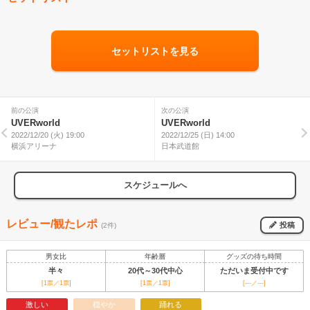
セットリストを見る
前の公演
次の公演
UVERworld
UVERworld
2022/12/20 (火) 19:00
2022/12/25 (日) 14:00
横浜アリーナ
日本武道館
スケジュールへ
レビュー/観たレポ
投稿
(2件)
男女比
年齢層
グッズの待ち時間
半々
20代～30代中心
ただいま受付中です
[1票／1票]
[1票／1票]
[---／---]
激しい
穏やか
踊れる