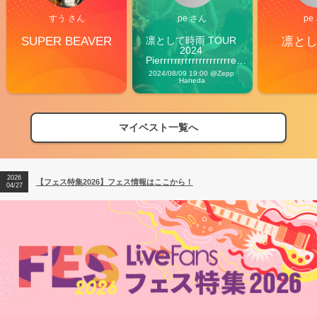
すう さん
pe さん
pe
SUPER BEAVER
凛として時雨 TOUR 
凛と
2024 
Pierrrrrrrrrrrrrrrrrrrre 
Vibes
2024/08/09 19:00 @Zepp 
Haneda
マイベスト一覧へ
2026
【フェス特集2026】フェス情報はここから！
04/27
2026
【ライブ動員ランキング】2026年上半期編発表！
07/28
2026
【フェス特集2026】フェス情報はここから！
04/27
2026
【ライブ動員ランキング】2026年上半期編発表！
07/28