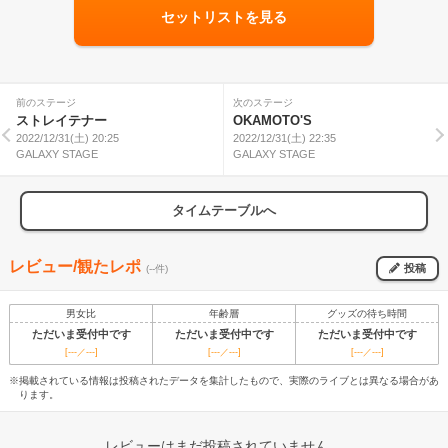
セットリストを見る
前のステージ
次のステージ
ストレイテナー
OKAMOTO'S
2022/12/31(土) 20:25
2022/12/31(土) 22:35
GALAXY STAGE
GALAXY STAGE
タイムテーブルへ
レビュー/観たレポ
投稿
(--件)
男女比
年齢層
グッズの待ち時間
ただいま受付中です
ただいま受付中です
ただいま受付中です
[---／---]
[---／---]
[---／---]
※掲載されている情報は投稿されたデータを集計したもので、実際のライブとは異なる場合があ
ります。
レビューはまだ投稿されていません。