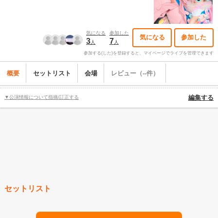
気になる
参加した
気になる
参加した
3
7
人
人
参加する(した)を登録すると、マイページでライブを管理できます
概要
セットリスト
会場
レビュー（--件）
▼公演情報について指摘/訂正する
編集する
セットリスト