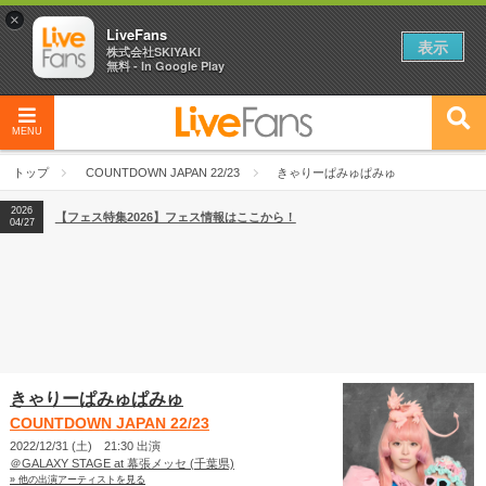
×
LiveFans
表示
株式会社SKIYAKI
無料 - In Google Play
MENU
2026
【フェス特集2026】フェス情報はここから！
04/27
トップ
COUNTDOWN JAPAN 22/23
きゃりーぱみゅぱみゅ
2026
【ライブ動員ランキング】2026年上半期編発表！
07/28
2026
【フェス特集2026】フェス情報はここから！
04/27
2026
【ライブ動員ランキング】2026年上半期編発表！
07/28
きゃりーぱみゅぱみゅ
COUNTDOWN JAPAN 22/23
2022/12/31 (土) 21:30 出演
＠GALAXY STAGE at 幕張メッセ (千葉県)
» 他の出演アーティストを見る