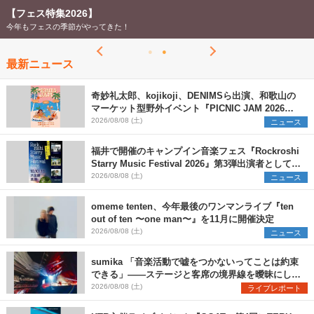
【フェス特集2026】
今年もフェスの季節がやってきた！
最新ニュース
奇妙礼太郎、kojikoji、DENIMSら出演、和歌山の
マーケット型野外イベント『PICNIC JAM 2026』
早割チケット発売開始
2026/08/08 (土)
ニュース
福井で開催のキャンプイン音楽フェス『Rockroshi
Starry Music Festival 2026』第3弾出演者として
SCOOBIE DO、かりゆし58、Reiを発表
2026/08/08 (土)
ニュース
omeme tenten、今年最後のワンマンライブ『ten
out of ten 〜one man〜』を11月に開催決定
2026/08/08 (土)
ニュース
sumika 「音楽活動で嘘をつかないってことは約束
できる」――ステージと客席の境界線を曖昧にし
た、ツアーファイナル武道館公演レポート
2026/08/08 (土)
ライブレポート