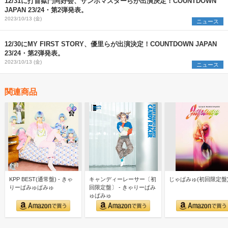
12/31に打首獄門同好会、サンボマスターらが出演決定！COUNTDOWN
JAPAN 23/24・第2弾発表。
2023/10/13 (金)
ニュース
12/30にMY FIRST STORY、優里らが出演決定！COUNTDOWN JAPAN
23/24・第2弾発表。
2023/10/13 (金)
ニュース
関連商品
KPP BEST(通常盤) - きゃ
キャンディーレーサー〔初
じゃぱみゅ(初回限定盤
りーぱみゅぱみゅ
回限定盤〕 - きゃりーぱみ
ゅぱみゅ