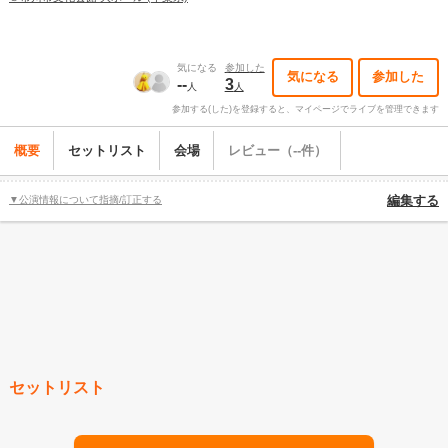
気になる
参加した
気になる
参加した
--
3
人
人
参加する(した)を登録すると、マイページでライブを管理できます
概要
セットリスト
会場
レビュー（--件）
▼公演情報について指摘/訂正する
編集する
セットリスト