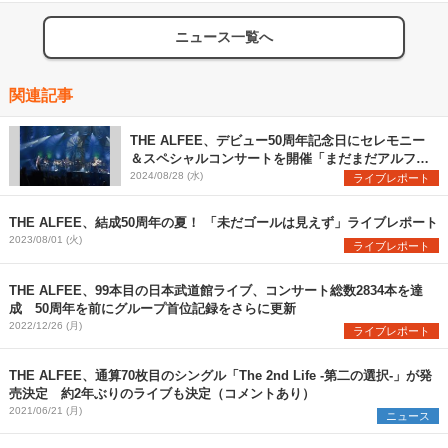
ニュース一覧へ
関連記事
THE ALFEE、デビュー50周年記念日にセレモニー
＆スペシャルコンサートを開催「まだまだアルフィ
ーの旅は終わらない。未来は僕らとみんなを待って
2024/08/28 (水)
ライブレポート
います」
THE ALFEE、結成50周年の夏！ 「未だゴールは見えず」ライブレポート
2023/08/01 (火)
ライブレポート
THE ALFEE、99本目の日本武道館ライブ、コンサート総数2834本を達
成 50周年を前にグループ首位記録をさらに更新
2022/12/26 (月)
ライブレポート
THE ALFEE、通算70枚目のシングル「The 2nd Life -第二の選択-」が発
売決定 約2年ぶりのライブも決定（コメントあり）
2021/06/21 (月)
ニュース