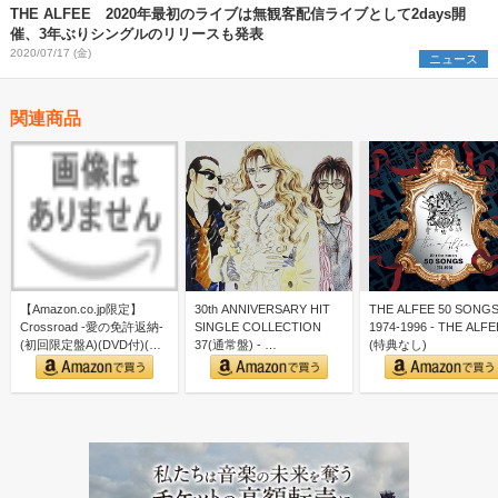
THE ALFEE 2020年最初のライブは無観客配信ライブとして2days開
催、3年ぶりシングルのリリースも発表
2020/07/17 (金)
ニュース
関連商品
【Amazon.co.jp限定】
30th ANNIVERSARY HIT
THE ALFEE 50 SONG
Crossroad -愛の免許返納-
SINGLE COLLECTION
1974-1996 - THE ALFE
(初回限定盤A)(DVD付)(…
37(通常盤) - …
(特典なし)