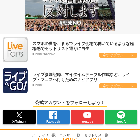
スマホの曲を、まるでライブ会場で聴いているような臨
場感でセットリスト通りに再生
iPhone/Android
今すぐダウンロード
ライブ参加記録、マイタイムテーブル作成など、ライ
ブ・フェスへ行くためのナビアプリ
iPhone
今すぐダウンロード
公式アカウントをフォローしよう！
X(Twitter)
Facebook
Youtube
Spotify
アーティスト数
コンサート数
セットリスト数
126,666
1,493,178
472,330