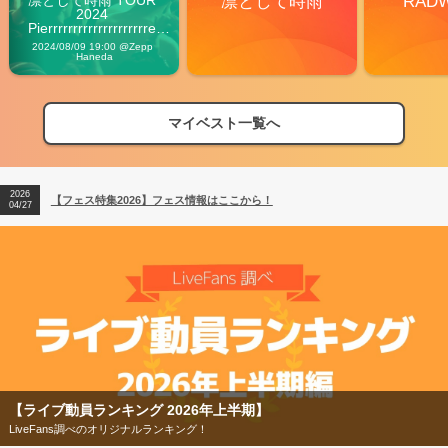
凛として時雨
RAD
2024 
Pierrrrrrrrrrrrrrrrrrrre 
Vibes
2024/08/09 19:00 @Zepp 
Haneda
マイベスト一覧へ
2026
【フェス特集2026】フェス情報はここから！
04/27
2026
【ライブ動員ランキング】2026年上半期編発表！
07/28
2026
【フェス特集2026】フェス情報はここから！
04/27
2026
【ライブ動員ランキング】2026年上半期編発表！
07/28
【ライブ動員ランキング 2026年上半期】
LiveFans調べのオリジナルランキング！