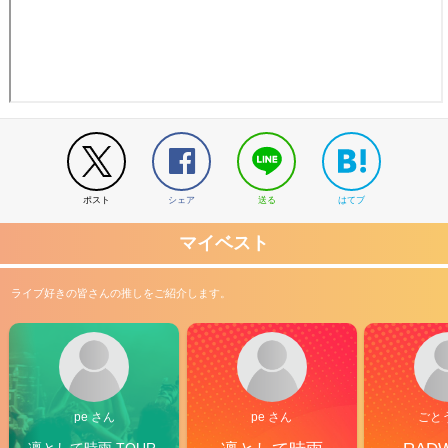
ポスト
シェア
送る
はてブ
マイベスト
ライブ好きの皆さんの推しをご紹介します。
pe さん
pe さん
ごと
凛として時雨 TOUR 