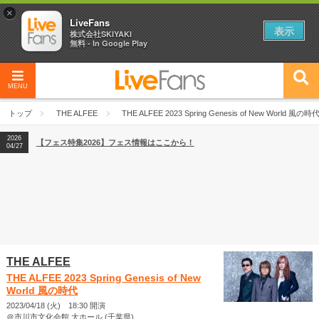
×
LiveFans
表示
株式会社SKIYAKI
無料 - In Google Play
MENU
2026
【フェス特集2026】フェス情報はここから！
04/27
トップ
THE ALFEE
THE ALFEE 2023 Spring Genesis of New World 風の時
2026
【ライブ動員ランキング】2026年上半期編発表！
07/28
2026
【フェス特集2026】フェス情報はここから！
04/27
2026
【ライブ動員ランキング】2026年上半期編発表！
07/28
THE ALFEE
THE ALFEE 2023 Spring Genesis of New
World 風の時代
2023/04/18 (火) 18:30 開演
＠市川市文化会館 大ホール (千葉県)