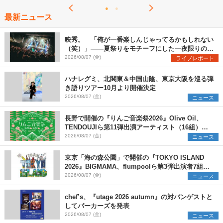
最新ニュース
映秀。 「俺が一番楽しんじゃってるかもしれない
（笑）」――夏祭りをモチーフにした一夜限りのス
ペシャルライブ『色祭』レポート
2026/08/07 (金)
ライブレポート
ハナレグミ、北関東＆中国山陰、東京大阪を巡る弾
き語りツアー10月より開催決定
2026/08/07 (金)
ニュース
長野で開催の『りんご音楽祭2026』Olive Oil、
TENDOUJIら第11弾出演アーティスト（16組）を
発表
2026/08/07 (金)
ニュース
東京「海の森公園」で開催の『TOKYO ISLAND
2026』BIGMAMA、flumpoolら第3弾出演者7組を
発表 ワークショップ・アート出展者を募集
2026/08/07 (金)
ニュース
chef’s、『utage 2026 autumn』の対バンゲストと
してパーカーズを発表
2026/08/07 (金)
ニュース