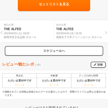
セットリストを見る
前の公演
次の公演
THE ALFEE
THE ALFEE
2023/04/15 (土) 18:00
2023/04/19 (水) 18:30
静岡市民文化会館 大ホール
相模女子大学グリーンホール 大ホール
スケジュールへ
レビュー/観たレポ
投稿
(--件)
男女比
年齢層
グッズの待ち時間
ただいま受付中です
ただいま受付中です
ただいま受付中です
[---／---]
[---／---]
[---／---]
※掲載されている情報は投稿されたデータを集計したもので、実際のライブとは異なる場合があ
ります。
レビューはまだ投稿されていません。