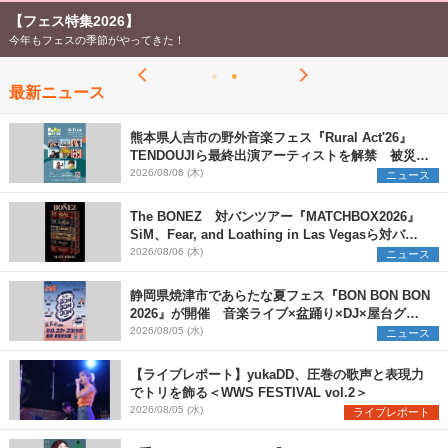
【フェス特集2026】
今年もフェスの季節がやってきた！
最新ニュース
熊本県人吉市の野外音楽フェス『Rural Act'26』
TENDOUJIら最終出演アーティストを解禁 被災地
支援プロジェクトの始動も発表
2026/08/06 (木)
ニュース
The BONEZ 対バンツアー『MATCHBOX2026』
SiM、Fear, and Loathing in Las Vegasら対バン
アーティストを一斉解禁
2026/08/06 (木)
ニュース
静岡県焼津市であらたな夏フェス『BON BON BON
2026』が開催 音楽ライブ×盆踊り×DJ×屋台グル
メ×ランタンナイトで彩る2日間
2026/08/05 (水)
ニュース
【ライブレポート】yukaDD、圧巻の歌声と表現力
でトリを飾る＜WWS FESTIVAL vol.2＞
2026/08/05 (水)
ライブレポート