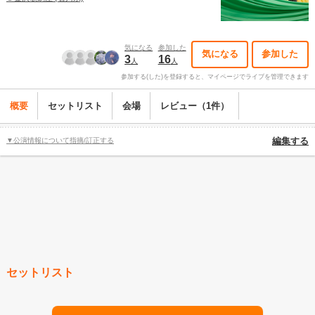
気になる
参加した
気になる
参加した
3
16
人
人
参加する(した)を登録すると、マイページでライブを管理できます
概要
セットリスト
会場
レビュー（1件）
▼公演情報について指摘/訂正する
編集する
セットリスト