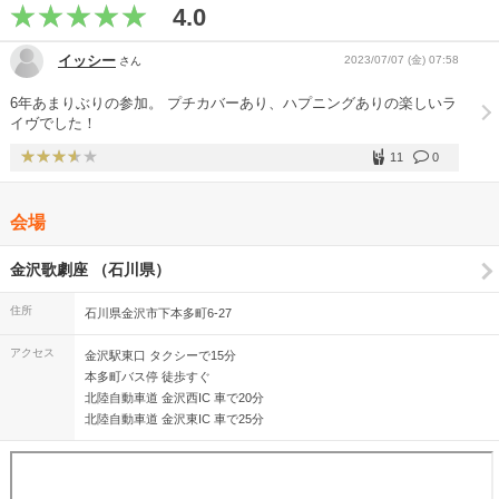
4.0
イッシー
2023/07/07 (金) 07:58
さん
6年あまりぶりの参加。 プチカバーあり、ハプニングありの楽しいラ
イヴでした！
11
0
会場
金沢歌劇座 （石川県）
住所
石川県金沢市下本多町6-27
アクセス
金沢駅東口 タクシーで15分
本多町バス停 徒歩すぐ
北陸自動車道 金沢西IC 車で20分
北陸自動車道 金沢東IC 車で25分