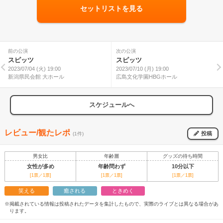
セットリストを見る
前の公演
次の公演
スピッツ
スピッツ
2023/07/04 (火) 19:00
2023/07/10 (月) 19:00
新潟県民会館 大ホール
広島文化学園HBGホール
スケジュールへ
レビュー/観たレポ
投稿
(1件)
男女比
年齢層
グッズの待ち時間
女性が多め
年齢問わず
10分以下
[1票／1票]
[1票／1票]
[1票／1票]
笑える
癒される
ときめく
※掲載されている情報は投稿されたデータを集計したもので、実際のライブとは異なる場合があ
ります。