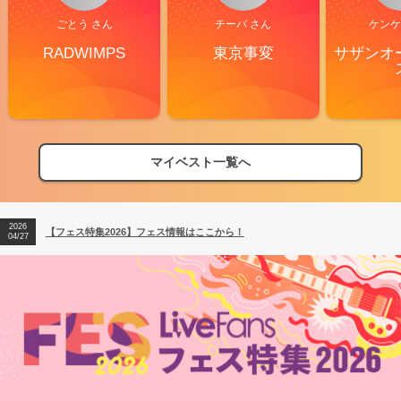
ごとう さん
チーバ さん
ケンケ
RADWIMPS
東京事変
サザンオ
マイベスト一覧へ
2026
【フェス特集2026】フェス情報はここから！
04/27
2026
【ライブ動員ランキング】2026年上半期編発表！
07/28
2026
【フェス特集2026】フェス情報はここから！
04/27
2026
【ライブ動員ランキング】2026年上半期編発表！
07/28