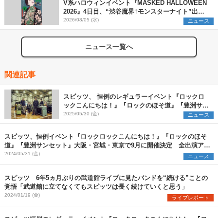
V系ハロウィンイベント『MASKED HALLOWEEN
2026』4日目、“渋谷魔界†モンスターナイト”出演6
組を発表
2026/08/05 (水)
ニュース
ニュース一覧へ
関連記事
スピッツ、 恒例のレギュラーイベント『ロックロ
ックこんにちは！』『ロックのほそ道』『豊洲サン
セット』9月に開催決定
2025/05/30 (金)
ニュース
スピッツ、恒例イベント『ロックロックこんにちは！』『ロックのほそ
道』『豊洲サンセット』大阪・宮城・東京で9月に開催決定 全出演アー
ティストを発表
2024/05/31 (金)
ニュース
スピッツ 6年5ヵ月ぶりの武道館ライブに見たバンドを“続ける”ことの
覚悟「武道館に立てなくてもスピッツは長く続けていくと思う」
2024/01/19 (金)
ライブレポート