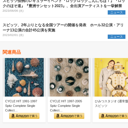
スピッツ恒例のレギュラーイベント『ロックロックこんにちは！』『ロッ
クのほそ道』『豊洲サンセット2023』、全出演アーティストを一挙解禁
2023/06/06 (火)
ニュース
スピッツ、2年ぶりとなる全国ツアーの開催を発表 ホール32公演・アリ
ーナ13公演の合計45公演を実施
2023/02/01 (水)
ニュース
関連商品
CYCLE HIT 1991-1997
CYCLE HIT 1997-2005
ひみつスタジオ (通常盤)
Spitz Complete Single
Spitz Complete Single
スピッツ
Collect…
Collect…