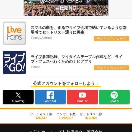
スマホの曲を、まるでライブ会場で聴いているような臨
場感でセットリスト通りに再生
iPhone/Android
今すぐダウンロード
ライブ参加記録、マイタイムテーブル作成など、ライ
ブ・フェスへ行くためのナビアプリ
iPhone
今すぐダウンロード
公式アカウントをフォローしよう！
X(Twitter)
Facebook
Youtube
Spotify
アーティスト数
コンサート数
セットリスト数
126,647
1,492,907
472,269
お知らせ
｜
ヘルプ
｜
利用規約
｜
運営会社