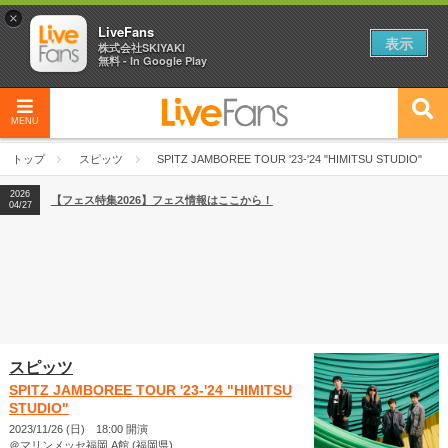
×
LiveFans
表示
株式会社SKIYAKI
無料 - In Google Play
MENU
2026
【フェス特集2026】フェス情報はここから！
04/27
トップ
スピッツ
SPITZ JAMBOREE TOUR '23-'24 "HIMITSU STUDIO"
2026
【ライブ動員ランキング】2026年上半期編発表！
07/28
2026
【フェス特集2026】フェス情報はここから！
04/27
2026
【ライブ動員ランキング】2026年上半期編発表！
07/28
スピッツ
SPITZ JAMBOREE TOUR '23-'24 "HIMITSU
STUDIO"
2023/11/26 (日) 18:00 開演
＠マリンメッセ福岡 A館 (福岡県)