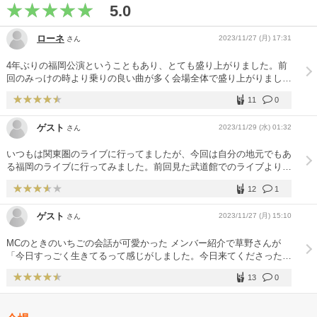
5.0
ローネ
2023/11/27 (月) 17:31
さん
4年ぶりの福岡公演ということもあり、とても盛り上がりました。前
回のみっけの時より乗りの良い曲が多く会場全体で盛り上がりまし
た。懐かしい曲も多く曲の構成が最高に良かった。私は前回のみっ
11
0
け。今回のひみつスタジオと2回しか観ていませんが、MCが今回長
く感じた。なので個人的には嬉しかった。博多弁なの?みたいなトー
ゲスト
2023/11/29 (水) 01:32
さん
クで正宗さんの「好きかも」が響いた。地元民は、分かる！！ってな
ったはず。潮騒ちゃんも可愛かった！大好きな曲！博多弁好き！会場
いつもは関東圏のライブに行ってましたが、今回は自分の地元でもあ
の隅々まで気を遣って言葉掛けしてくれて思いやりを感じる素敵な時
る福岡のライブに行ってみました。前回見た武道館でのライブより、
間でした。やっぱりspitzは唯一無二の存在だと改めて感じることが
草野さんも地元で安心感があるのかMCもなんだかリラックスした印
出来ました。
12
1
象で、あんなに博多弁を喋ってるところを初めて見ました。プライベ
ートの楽屋トークみたいなのを満員の観客の前で話していたのが面白
ゲスト
2023/11/27 (月) 15:10
さん
かった。売りよらんかったよと言われ、天神にあるっちゃない？と言
った件とか、好いとーよの件とか。自分も上京組なのでめちゃ同感で
MCのときのいちごの会話が可愛かった メンバー紹介で草野さんが
した。そしてビブレホールは懐かしすぎた。 全国のファンが福岡公
「今日すっごく生きてるって感じがしました。今日来てくださった皆
演に来ているようで、これからますますチケット入手が難しくなりそ
さん一人一人にお礼を言って回りたいです生まれてきてくれてありが
う…。アンコール1曲目は今回のツアーでは今のところこの日にしか
13
0
とうございます」と言っていて号泣してしまった 今回懐かしい曲や
演ってないようですね。歌詞に博多弁入ってるし。2日目しか行けな
アップテンポの曲が多くすごく楽しめた
かったけどとても楽しめました。