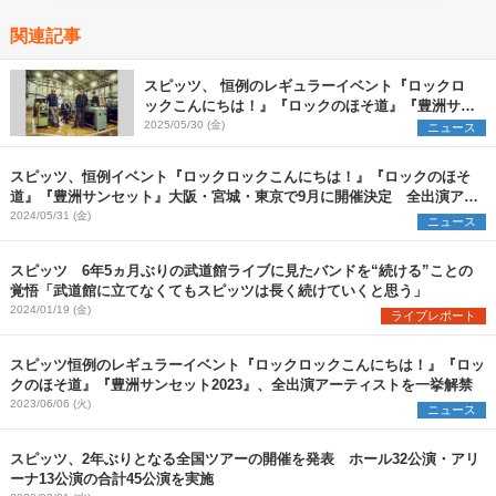
関連記事
スピッツ、 恒例のレギュラーイベント『ロックロ
ックこんにちは！』『ロックのほそ道』『豊洲サン
セット』9月に開催決定
2025/05/30 (金)
ニュース
スピッツ、恒例イベント『ロックロックこんにちは！』『ロックのほそ
道』『豊洲サンセット』大阪・宮城・東京で9月に開催決定 全出演アー
ティストを発表
2024/05/31 (金)
ニュース
スピッツ 6年5ヵ月ぶりの武道館ライブに見たバンドを“続ける”ことの
覚悟「武道館に立てなくてもスピッツは長く続けていくと思う」
2024/01/19 (金)
ライブレポート
スピッツ恒例のレギュラーイベント『ロックロックこんにちは！』『ロッ
クのほそ道』『豊洲サンセット2023』、全出演アーティストを一挙解禁
2023/06/06 (火)
ニュース
スピッツ、2年ぶりとなる全国ツアーの開催を発表 ホール32公演・アリ
ーナ13公演の合計45公演を実施