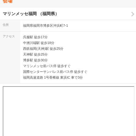
会場
マリンメッセ福岡 （福岡県）
住所
福岡県福岡市博多区沖浜町7-1
アクセス
呉服駅 徒歩17分
中洲川端駅 徒歩18分
西鉄福岡(天神)駅 徒歩25分
天神駅 徒歩25分
博多駅 徒歩30分
マリンメッセ前バス停 徒歩すぐ
国際センターサンパレス前バス停 徒歩すぐ
福岡高速道路 1号香椎線 東浜IC 車で3分