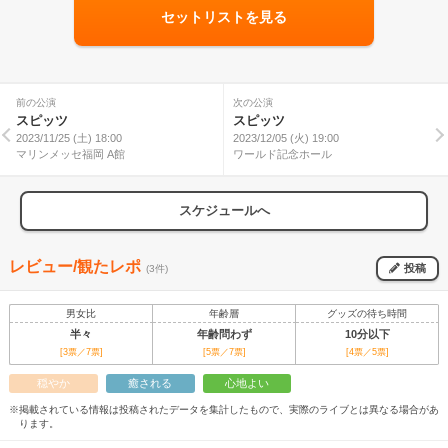
セットリストを見る
前の公演
次の公演
スピッツ
スピッツ
2023/11/25 (土) 18:00
2023/12/05 (火) 19:00
マリンメッセ福岡 A館
ワールド記念ホール
スケジュールへ
レビュー/観たレポ
投稿
(3件)
男女比
年齢層
グッズの待ち時間
半々
年齢問わず
10分以下
[3票／7票]
[5票／7票]
[4票／5票]
穏やか
癒される
心地よい
※掲載されている情報は投稿されたデータを集計したもので、実際のライブとは異なる場合があ
ります。