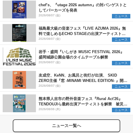
chef’s、『utage 2026 autumn』の対バンゲストと
してパーカーズを発表
2026/08/07 (金)
ニュース
福島最大級の音楽フェス『LIVE AZUMA 2026』無
料で楽しめるECHO STAGEの出演アーティストを
発表
2026/08/07 (金)
ニュース
岩手・盛岡『いしがき MUSIC FESTIVAL 2026』
盛岡城跡公園会場のタイムテーブル解禁
2026/08/07 (金)
ニュース
友成空、KeNN、お風呂と街灯が出演、 SKID
ZERO主催『窓 -MINAMI WHEEL EDITION- 』開催
決定
2026/08/07 (金)
ニュース
熊本県人吉市の野外音楽フェス『Rural Act'26』
TENDOUJIら最終出演アーティストを解禁 被災地
支援プロジェクトの始動も発表
2026/08/06 (木)
ニュース
ニュース一覧へ