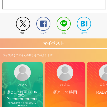
ポスト
シェア
送る
はてブ
マイベスト
ライブ好きの皆さんの推しをご紹介します。
pe さん
pe さん
ごと
凛として時雨 TOUR 
凛として時雨
RAD
2024 
Pierrrrrrrrrrrrrrrrrrrre 
Vibes
2024/08/09 19:00 @Zepp 
Haneda