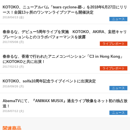
KOTOKO、ニューアルバム「tears cyclone-廻-」を2018年6月27日にリリ
ース！全国13ヶ所のワンマンライブツアーも開催決定
2018/04/13 (金)
ニュース
春奈るな、デビュー5周年ライブを実施 KOTOKO、AKIRA、妄想キャリ
ブレーションらとのコラボパフォーマンスを披露
2017/05/08 (月)
ライブレポート
春奈るな、香港で行われたアニメコンベンション「C3 in Hong Kong」
にKOTOKOと共に出演！
2017/02/13 (月)
ライブレポート
KOTOKO、solfa10周年記念ライブイベントに出演決定
2016/09/26 (月)
ニュース
AbemaTVにて、『ANIMAX MUSIX』過去ライブ映像をネット初の独占放
送！
2016/07/12 (火)
ニュース
関連商品