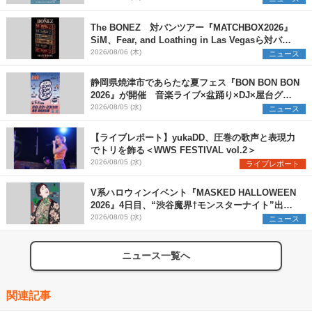
The BONEZ 対バンツアー『MATCHBOX2026』
SiM、Fear, and Loathing in Las Vegasら対バン
アーティストを一斉解禁
2026/08/06 (木)
ニュース
静岡県焼津市であらたな夏フェス『BON BON BON
2026』が開催 音楽ライブ×盆踊り×DJ×屋台グル
メ×ランタンナイトで彩る2日間
2026/08/05 (水)
ニュース
【ライブレポート】yukaDD、圧巻の歌声と表現力
でトリを飾る＜WWS FESTIVAL vol.2＞
2026/08/05 (水)
ライブレポート
V系ハロウィンイベント『MASKED HALLOWEEN
2026』4日目、“渋谷魔界†モンスターナイト”出演6
組を発表
2026/08/05 (水)
ニュース
ニュース一覧へ
関連記事