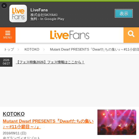
×
LiveFans
表示
株式会社SKIYAKI
無料 - In Google Play
MENU
2026
【フェス特集2026】フェス情報はここから！
04/27
トップ
KOTOKO
Mutant Dwarf PRESENTS『Dwarfたちの集い♪～#11小
2026
【ライブ動員ランキング】2026年上半期編発表！
07/28
2026
【フェス特集2026】フェス情報はここから！
04/27
2026
【ライブ動員ランキング】2026年上半期編発表！
07/28
KOTOKO
Mutant Dwarf PRESENTS『Dwarfたちの集い
♪～#11小節目～♪』
2016/09/11 (日)
＠グランヴィオリゾート