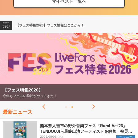
マイベスト一覧へ
2026
【フェス特集2026】フェス情報はここから！
04/27
2026
【ライブ動員ランキング】2026年上半期編発表！
07/28
2026
【フェス特集2026】フェス情報はここから！
04/27
2026
【ライブ動員ランキング】2026年上半期編発表！
07/28
【フェス特集2026】
今年もフェスの季節がやってきた！
最新ニュース
熊本県人吉市の野外音楽フェス『Rural Act'26』
TENDOUJIら最終出演アーティストを解禁 被災地
支援プロジェクトの始動も発表
2026/08/06 (木)
ニュース