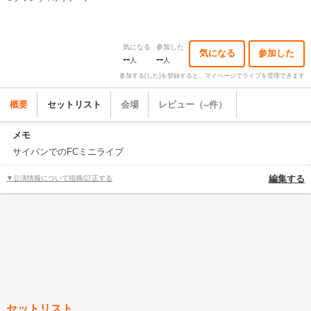
気になる
参加した
気になる
参加した
--
--
人
人
参加する(した)を登録すると、マイページでライブを管理できます
概要
セットリスト
会場
レビュー（--件）
メモ
サイパンでのFCミニライブ
▼公演情報について指摘/訂正する
編集する
セットリスト