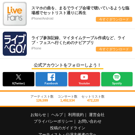
スマホの曲を、まるでライブ会場で聴いているような臨
場感でセットリスト通りに再生
iPhone/Android
今すぐダウンロード
ライブ参加記録、マイタイムテーブル作成など、ライ
ブ・フェスへ行くためのナビアプリ
iPhone
今すぐダウンロード
公式アカウントをフォローしよう！
X(Twitter)
Facebook
Youtube
Spotify
アーティスト数
コンサート数
セットリスト数
126,599
1,492,534
472,220
お知らせ
｜
ヘルプ
｜
利用規約
｜
運営会社
プライバシーポリシー
｜
お問い合わせ
投稿のガイドライン
アーティスト・公演主催者の方へ