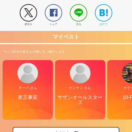
ポスト
シェア
送る
はてブ
マイベスト
ライブ好きの皆さんの推しをご紹介します。
チーバ さん
ケンケン さん
そそ
東京事変
サザンオールスター
10-
ズ