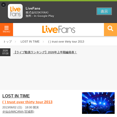
×
LiveFans
表示
株式会社SKIYAKI
無料 - In Google Play
MENU
2026
【フェス特集2026】フェス情報はここから！
04/27
トップ
LOST IN TIME
( ) trust over thirty tour 2013
2026
【ライブ動員ランキング】2026年上半期編発表！
07/28
2026
【フェス特集2026】フェス情報はここから！
04/27
2026
【ライブ動員ランキング】2026年上半期編発表！
07/28
LOST IN TIME
( ) trust over thirty tour 2013
2013/06/02 (日) 18:00 開演
＠仙台MACANA (宮城県)