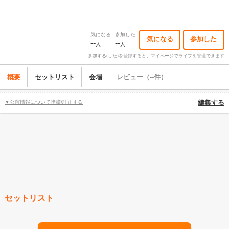
気になる
参加した
気になる
参加した
--
--
人
人
参加する(した)を登録すると、マイページでライブを管理できます
概要
セットリスト
会場
レビュー（--件）
▼公演情報について指摘/訂正する
編集する
セットリスト