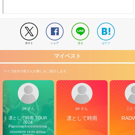
ポスト
シェア
送る
はてブ
マイベスト
ライブ好きの皆さんの推しをご紹介します。
pe さん
pe さん
ごと
凛として時雨 TOUR 
凛として時雨
RAD
2024 
Pierrrrrrrrrrrrrrrrrrrre 
Vibes
2024/08/09 19:00 @Zepp 
Haneda