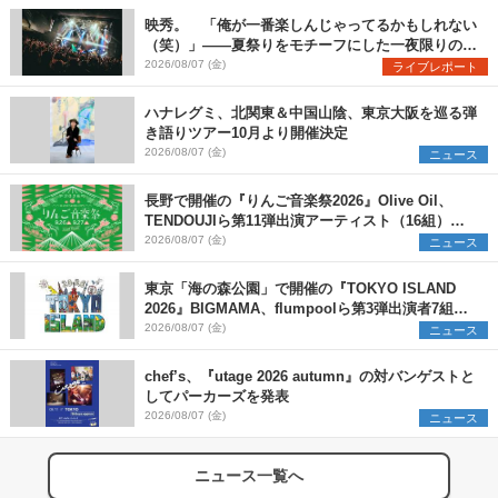
映秀。 「俺が一番楽しんじゃってるかもしれない
（笑）」――夏祭りをモチーフにした一夜限りのス
ペシャルライブ『色祭』レポート
2026/08/07 (金)
ライブレポート
ハナレグミ、北関東＆中国山陰、東京大阪を巡る弾
き語りツアー10月より開催決定
2026/08/07 (金)
ニュース
長野で開催の『りんご音楽祭2026』Olive Oil、
TENDOUJIら第11弾出演アーティスト（16組）を
発表
2026/08/07 (金)
ニュース
東京「海の森公園」で開催の『TOKYO ISLAND
2026』BIGMAMA、flumpoolら第3弾出演者7組を
発表 ワークショップ・アート出展者を募集
2026/08/07 (金)
ニュース
chef’s、『utage 2026 autumn』の対バンゲストと
してパーカーズを発表
2026/08/07 (金)
ニュース
ニュース一覧へ