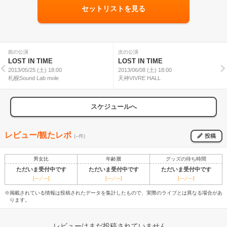
セットリストを見る
前の公演
次の公演
LOST IN TIME
LOST IN TIME
2013/05/25 (土) 18:00
2013/06/08 (土) 18:00
札幌Sound Lab mole
天神VIVRE HALL
スケジュールへ
レビュー/観たレポ
投稿
(--件)
男女比
年齢層
グッズの待ち時間
ただいま受付中です
ただいま受付中です
ただいま受付中です
[---／---]
[---／---]
[---／---]
※掲載されている情報は投稿されたデータを集計したもので、実際のライブとは異なる場合があ
ります。
レビューはまだ投稿されていません。