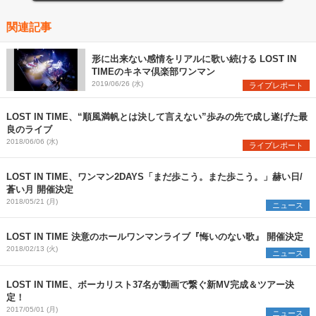
関連記事
形に出来ない感情をリアルに歌い続ける LOST IN
TIMEのキネマ倶楽部ワンマン
2019/06/26 (水)
ライブレポート
LOST IN TIME、“順風満帆とは決して言えない”歩みの先で成し遂げた最
良のライブ
2018/06/06 (水)
ライブレポート
LOST IN TIME、ワンマン2DAYS「まだ歩こう。また歩こう。」赫い日/
蒼い月 開催決定
2018/05/21 (月)
ニュース
LOST IN TIME 決意のホールワンマンライブ『悔いのない歌』 開催決定
2018/02/13 (火)
ニュース
LOST IN TIME、ボーカリスト37名が動画で繋ぐ新MV完成＆ツアー決
定！
2017/05/01 (月)
ニュース