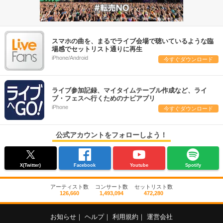
スマホの曲を、まるでライブ会場で聴いているような臨
場感でセットリスト通りに再生
iPhone/Android
今すぐダウンロード
ライブ参加記録、マイタイムテーブル作成など、ライ
ブ・フェスへ行くためのナビアプリ
iPhone
今すぐダウンロード
公式アカウントをフォローしよう！
X(Twitter)
Facebook
Youtube
Spotify
アーティスト数
コンサート数
セットリスト数
126,660
1,493,094
472,280
お知らせ
｜
ヘルプ
｜
利用規約
｜
運営会社