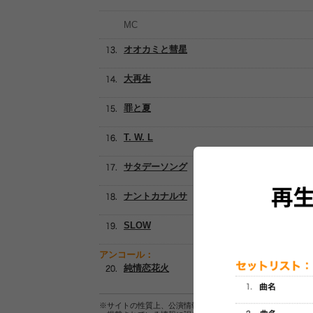
MC
オオカミと彗星
大再生
罪と夏
T. W. L
サタデーソング
ナントカナルサ
SLOW
アンコール：
純情恋花火
※サイトの性質上、公演情報およびセットリスト情報の正確