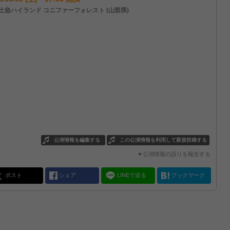
士急ハイランド コニファーフォレスト (山梨県)
公演情報を編集する
この公演情報を利用して新規投稿する
▼公演情報の誤りを報告する
ポスト
シェア
LINEで送る
ブックマーク