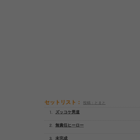
セットリスト：
投稿：とまと
ズッコケ男道
無責任ヒーロー
未完成