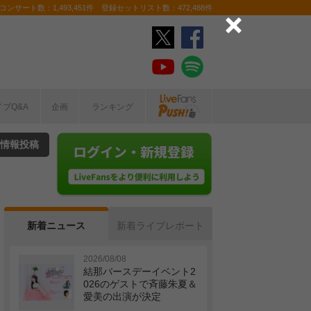
ンサート数：1,493,451件 登録セットリスト数：472,488件
イブQ&A
企画
ランキング
情報投稿
新着ニュース
新着ライブレポート
2026/08/08
結那バースデーイベント2
026のゲストで斉藤朱夏＆
愛美の出演が決定