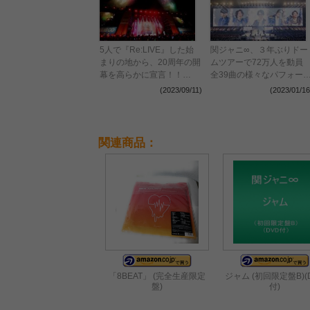
5人で『Re:LIVE』した始
関ジャニ∞、３年ぶりドー
まりの地から、20周年の開
ムツアーで72万人を動
幕を高らかに宣言！！
全39曲の様々なパフォー
『KANJANI∞ 20FES ~前夜
ンスで『18祭』を締めく
(2023/09/11)
(2023/01/16
祭~』ライブレポート
る
関連商品：
「8BEAT」 (完全生産限定
ジャム (初回限定盤B)(
盤)
付)