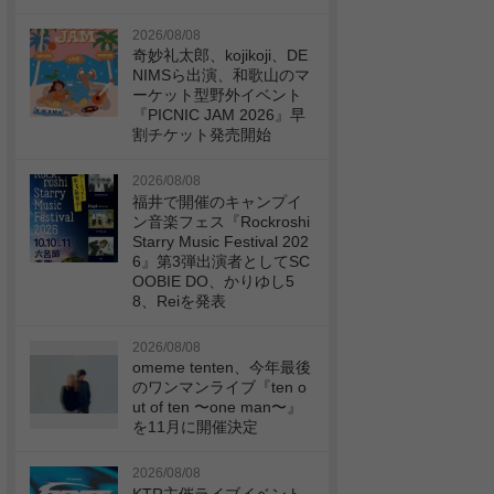
2026/08/08
奇妙礼太郎、kojikoji、DE
NIMSら出演、和歌山のマ
ーケット型野外イベント
『PICNIC JAM 2026』早
割チケット発売開始
2026/08/08
福井で開催のキャンプイ
ン音楽フェス『Rockroshi
Starry Music Festival 202
6』第3弾出演者としてSC
OOBIE DO、かりゆし5
8、Reiを発表
2026/08/08
omeme tenten、今年最後
のワンマンライブ『ten o
ut of ten 〜one man〜』
を11月に開催決定
2026/08/08