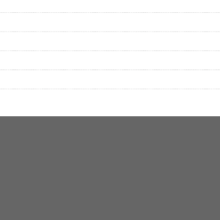
絡をお願い致します。
する歌詞サイト「
歌ネット
」へ移動します。
▼セットリストの誤りを報告する
をプレイリストにして保存する