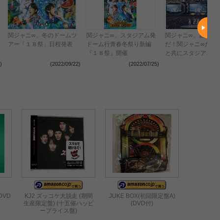
関ジャニ∞、冬のドームツ
関ジャニ∞、スタジアム発
関ジャニ∞、夏だ！
員
アー「１８祭」日程発表
ドーム行青春冬祭り新編
だ！関ジャニ∞だ！7
マ
『１８祭』開催
と共にスタジアムLI
く
８祭』開幕
)
(2022/09/22)
(2022/07/25)
(2022
DVD
KJ2 ズッコケ大脱走 (期間
JUKE BOX(初回限定盤A)
生産限定盤) (十五催ハッピ
(DVD付)
ープライス盤)