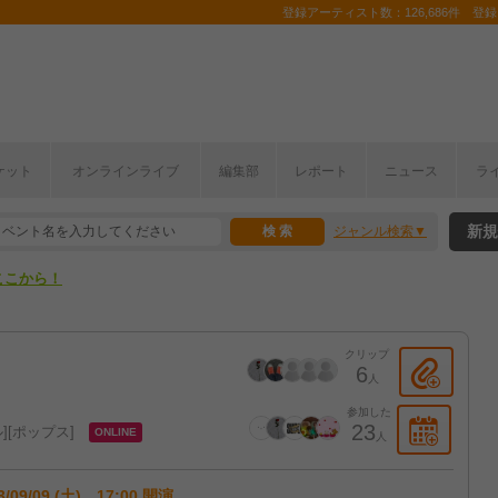
登録アーティスト数：126,686件 登録コ
ケット
オンラインライブ
編集部
レポート
ニュース
ラ
ここから！
新規
ジャンル検索
上半期編発表！
ここから！
上半期編発表！
クリップ
6
人
参加した
23
ル
ポップス
ONLINE
人
3/09/09 (土) 17:00 開演