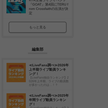
KTR主催ライブイベント
『GOAT』第4回にTERU f
rom Crossfaithの出演が決
定
もっと見る
編集部
≪LiveFans調べ≫2026年
上半期ライブ動員ランキ
ング！
【LiveFans独自ランキング】2
026年上半期、ライブの動員数
が多かったのは…！？
≪LiveFans調べ≫2025年
年間ライブ動員ランキン
グ！
【LiveFans独自ランキング】2