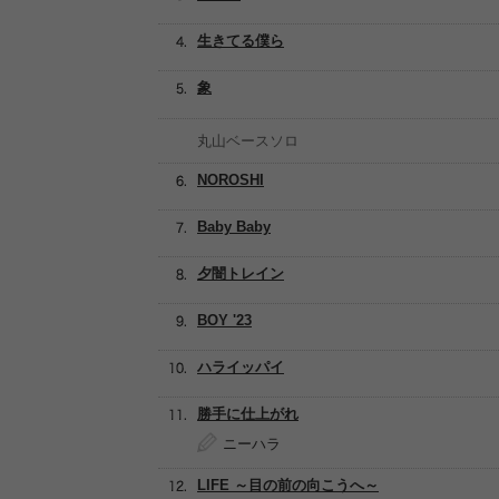
生きてる僕ら
象
丸山ベースソロ
NOROSHI
Baby Baby
夕闇トレイン
BOY '23
ハライッパイ
勝手に仕上がれ
ニーハラ
LIFE ～目の前の向こうへ～