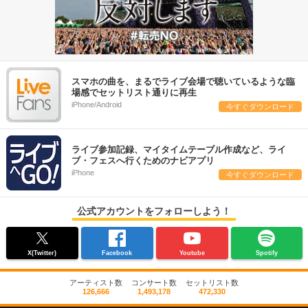
スマホの曲を、まるでライブ会場で聴いているような臨
場感でセットリスト通りに再生
iPhone/Android
今すぐダウンロード
ライブ参加記録、マイタイムテーブル作成など、ライ
ブ・フェスへ行くためのナビアプリ
iPhone
今すぐダウンロード
公式アカウントをフォローしよう！
X(Twitter)
Facebook
Youtube
Spotify
アーティスト数
コンサート数
セットリスト数
126,666
1,493,178
472,330