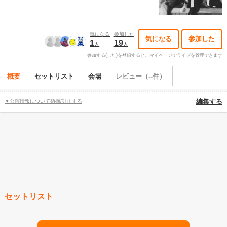
気になる
参加した
気になる
参加した
1
19
人
人
参加する(した)を登録すると、マイページでライブを管理できます
概要
セットリスト
会場
レビュー（--件）
▼公演情報について指摘/訂正する
編集する
セットリスト