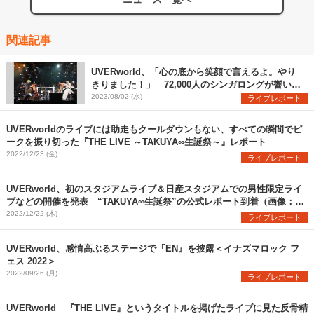
関連記事
UVERworld、「心の底から笑顔で言えるよ。やり
きりました！」 72,000人のシンガロングが響いた
日産スタジアム初日公演をレポート
2023/08/02 (水)
ライブレポート
UVERworldのライブには助走もクールダウンもない、すべての瞬間でピ
ークを振り切った『THE LIVE ～TAKUYA∞生誕祭～』レポート
2022/12/23 (金)
ライブレポート
UVERworld、初のスタジアムライブ＆日産スタジアムでの男性限定ライ
ブなどの開催を発表 “TAKUYA∞生誕祭”の公式レポート到着（画像：全
13枚）
2022/12/22 (木)
ライブレポート
UVERworld、感情高ぶるステージで『EN』を披露＜イナズマロック フ
ェス 2022＞
2022/09/26 (月)
ライブレポート
UVERworld 『THE LIVE』というタイトルを掲げたライブに見た反骨精