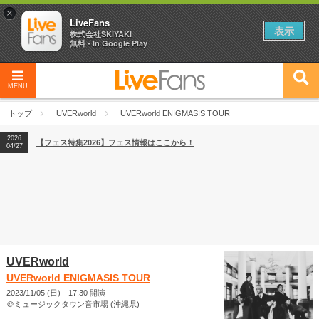
×
LiveFans
表示
株式会社SKIYAKI
無料 - In Google Play
MENU
2026
【フェス特集2026】フェス情報はここから！
04/27
トップ
UVERworld
UVERworld ENIGMASIS TOUR
2026
【ライブ動員ランキング】2026年上半期編発表！
07/28
2026
【フェス特集2026】フェス情報はここから！
04/27
2026
【ライブ動員ランキング】2026年上半期編発表！
07/28
UVERworld
UVERworld ENIGMASIS TOUR
2023/11/05 (日) 17:30 開演
＠ミュージックタウン音市場 (沖縄県)