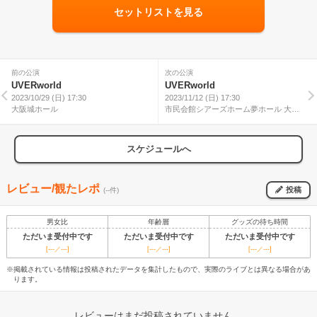
セットリストを見る
前の公演
次の公演
UVERworld
UVERworld
2023/10/29 (日) 17:30
2023/11/12 (日) 17:30
大阪城ホール
市民会館シアーズホーム夢ホール 大ホ
ール
スケジュールへ
レビュー/観たレポ
投稿
(--件)
男女比
年齢層
グッズの待ち時間
ただいま受付中です
ただいま受付中です
ただいま受付中です
[---／---]
[---／---]
[---／---]
※掲載されている情報は投稿されたデータを集計したもので、実際のライブとは異なる場合があ
ります。
レビューはまだ投稿されていません。