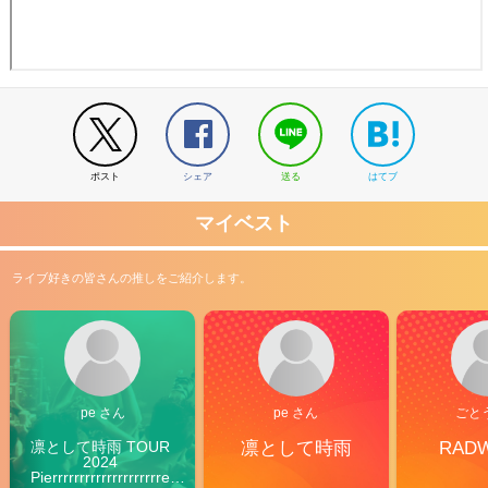
ポスト
シェア
送る
はてブ
マイベスト
ライブ好きの皆さんの推しをご紹介します。
pe さん
pe さん
ごと
凛として時雨 TOUR 
凛として時雨
RAD
2024 
Pierrrrrrrrrrrrrrrrrrrre 