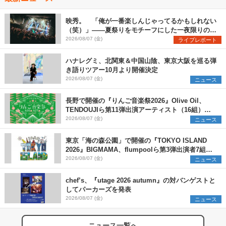
映秀。 「俺が一番楽しんじゃってるかもしれない
（笑）」――夏祭りをモチーフにした一夜限りのス
ペシャルライブ『色祭』レポート
2026/08/07 (金)
ライブレポート
ハナレグミ、北関東＆中国山陰、東京大阪を巡る弾
き語りツアー10月より開催決定
2026/08/07 (金)
ニュース
長野で開催の『りんご音楽祭2026』Olive Oil、
TENDOUJIら第11弾出演アーティスト（16組）を
発表
2026/08/07 (金)
ニュース
東京「海の森公園」で開催の『TOKYO ISLAND
2026』BIGMAMA、flumpoolら第3弾出演者7組を
発表 ワークショップ・アート出展者を募集
2026/08/07 (金)
ニュース
chef’s、『utage 2026 autumn』の対バンゲストと
してパーカーズを発表
2026/08/07 (金)
ニュース
ニュース一覧へ