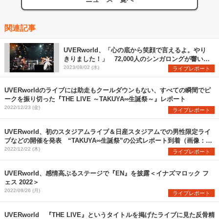
関連記事
UVERworld、「心の底から笑顔で言えるよ。やり
きりました！」 72,000人のシンガロングが響いた
日産スタジアム初日公演をレポート
2023/08/02 (水)
ライブレポート
UVERworldのライブには助走もクールダウンもない、すべての瞬間でピ
ークを振り切った『THE LIVE ～TAKUYA∞生誕祭～』レポート
2022/12/23 (金)
ライブレポート
UVERworld、初のスタジアムライブ＆日産スタジアムでの男性限定ライ
ブなどの開催を発表 “TAKUYA∞生誕祭”の公式レポート到着（画像：全
13枚）
2022/12/22 (木)
ライブレポート
UVERworld、感情高ぶるステージで『EN』を披露＜イナズマロック フ
ェス 2022＞
2022/09/26 (月)
ライブレポート
UVERworld 『THE LIVE』というタイトルを掲げたライブに見た反骨精