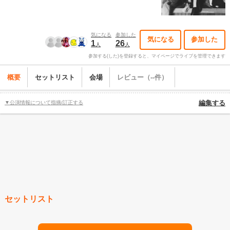
気になる
参加した
気になる
参加した
1
26
人
人
参加する(した)を登録すると、マイページでライブを管理できます
概要
セットリスト
会場
レビュー（--件）
▼公演情報について指摘/訂正する
編集する
セットリスト