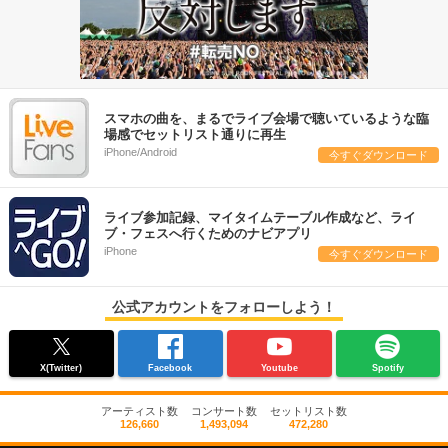
スマホの曲を、まるでライブ会場で聴いているような臨
場感でセットリスト通りに再生
iPhone/Android
今すぐダウンロード
ライブ参加記録、マイタイムテーブル作成など、ライ
ブ・フェスへ行くためのナビアプリ
iPhone
今すぐダウンロード
公式アカウントをフォローしよう！
X(Twitter)
Facebook
Youtube
Spotify
アーティスト数
コンサート数
セットリスト数
126,660
1,493,094
472,280