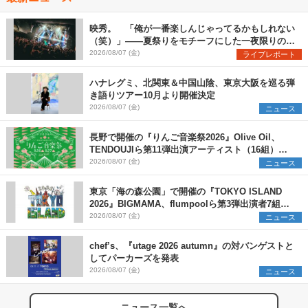
映秀。 「俺が一番楽しんじゃってるかもしれない
（笑）」――夏祭りをモチーフにした一夜限りのス
ペシャルライブ『色祭』レポート
2026/08/07 (金)
ライブレポート
ハナレグミ、北関東＆中国山陰、東京大阪を巡る弾
き語りツアー10月より開催決定
2026/08/07 (金)
ニュース
長野で開催の『りんご音楽祭2026』Olive Oil、
TENDOUJIら第11弾出演アーティスト（16組）を
発表
2026/08/07 (金)
ニュース
東京「海の森公園」で開催の『TOKYO ISLAND
2026』BIGMAMA、flumpoolら第3弾出演者7組を
発表 ワークショップ・アート出展者を募集
2026/08/07 (金)
ニュース
chef’s、『utage 2026 autumn』の対バンゲストと
してパーカーズを発表
2026/08/07 (金)
ニュース
ニュース一覧へ