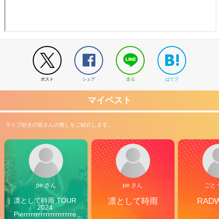
ポスト
シェア
送る
はてブ
マイベスト
ライブ好きの皆さんの推しをご紹介します。
pe さん
pe さん
ごと
凛として時雨 TOUR 
凛として時雨
RAD
2024 
Pierrrrrrrrrrrrrrrrrrrre 