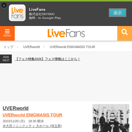
×
LiveFans
表示
株式会社SKIYAKI
無料 - In Google Play
MENU
2026
【フェス特集2026】フェス情報はここから！
04/27
トップ
UVERworld
UVERworld ENIGMASIS TOUR
2026
【ライブ動員ランキング】2026年上半期編発表！
07/28
2026
【フェス特集2026】フェス情報はここから！
04/27
2026
【ライブ動員ランキング】2026年上半期編発表！
07/28
UVERworld
UVERworld ENIGMASIS TOUR
2023/11/20 (月) 18:30 開演
＠大宮ソニックシティ 大ホール (埼玉県)