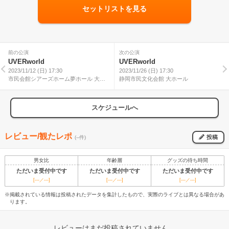
セットリストを見る
前の公演
次の公演
UVERworld
UVERworld
2023/11/12 (日) 17:30
2023/11/26 (日) 17:30
市民会館シアーズホーム夢ホール 大ホ
静岡市民文化会館 大ホール
ール
スケジュールへ
レビュー/観たレポ
投稿
(--件)
男女比
年齢層
グッズの待ち時間
ただいま受付中です
ただいま受付中です
ただいま受付中です
[---／---]
[---／---]
[---／---]
※掲載されている情報は投稿されたデータを集計したもので、実際のライブとは異なる場合があ
ります。
レビューはまだ投稿されていません。