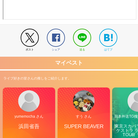
ポスト
シェア
送る
はてブ
マイベスト
ライブ好きの皆さんの推しをご紹介します。
yumemocha さん
すう さん
日本外送TG搜@
浜田省吾
SUPER BEAVER
東京スカパ
ケストラ 
TOUR「V