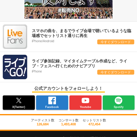
スマホの曲を、まるでライブ会場で聴いているような臨
場感でセットリスト通りに再生
iPhone/Android
今すぐダウンロード
ライブ参加記録、マイタイムテーブル作成など、ライ
ブ・フェスへ行くためのナビアプリ
iPhone
今すぐダウンロード
公式アカウントをフォローしよう！
X(Twitter)
Facebook
Youtube
Spotify
アーティスト数
コンサート数
セットリスト数
126,684
1,493,408
472,454