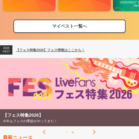
Carn
2026/08/07 
Ha
マイベスト一覧へ
2026
【フェス特集2026】フェス情報はここから！
04/27
2026
【ライブ動員ランキング】2026年上半期編発表！
07/28
2026
【フェス特集2026】フェス情報はここから！
04/27
2026
【ライブ動員ランキング】2026年上半期編発表！
07/28
【フェス特集2026】
今年もフェスの季節がやってきた！
最新ニュース