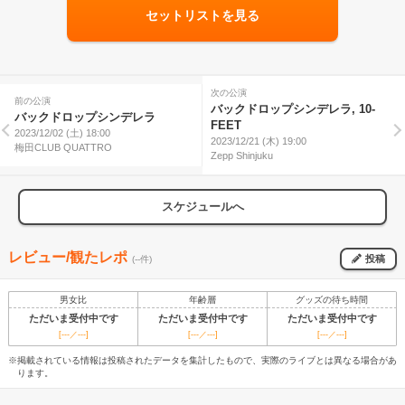
セットリストを見る
次の公演
前の公演
バックドロップシンデレラ, 10-
バックドロップシンデレラ
FEET
2023/12/02 (土) 18:00
2023/12/21 (木) 19:00
梅田CLUB QUATTRO
Zepp Shinjuku
スケジュールへ
レビュー/観たレポ
投稿
(--件)
男女比
年齢層
グッズの待ち時間
ただいま受付中です
ただいま受付中です
ただいま受付中です
[---／---]
[---／---]
[---／---]
※掲載されている情報は投稿されたデータを集計したもので、実際のライブとは異なる場合があ
ります。