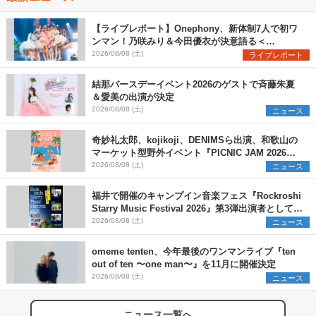
【ライブレポート】Onephony、新体制7人で初ワ
ンマン！乃咲みり＆今田優衣が決意語る＜
Onephony新体制1st Oneman Live はじまりの夏
2026/08/08 (土)
ライブレポート
＞
結那バースデーイベント2026のゲストで斉藤朱夏
＆愛美の出演が決定
2026/08/08 (土)
ニュース
奇妙礼太郎、kojikoji、DENIMSら出演、和歌山の
マーケット型野外イベント『PICNIC JAM 2026』
早割チケット発売開始
2026/08/08 (土)
ニュース
福井で開催のキャンプイン音楽フェス『Rockroshi
Starry Music Festival 2026』第3弾出演者として
SCOOBIE DO、かりゆし58、Reiを発表
2026/08/08 (土)
ニュース
omeme tenten、今年最後のワンマンライブ『ten
out of ten 〜one man〜』を11月に開催決定
2026/08/08 (土)
ニュース
ニュース一覧へ