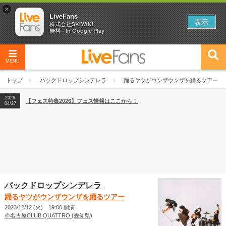
×
LiveFans
表示
株式会社SKIYAKI
無料 - In Google Play
MENU
2026
【フェス特集2026】フェス情報はここから！
04/27
トップ
バックドロップシンデレラ
踊るヤツがウンザウンザを踊るツアー
2026
【ライブ動員ランキング】2026年上半期編発表！
07/28
2026
【フェス特集2026】フェス情報はここから！
04/27
2026
【ライブ動員ランキング】2026年上半期編発表！
07/28
バックドロップシンデレラ
踊るヤツがウンザウンザを踊るツアー
2023/12/12 (火) 19:00 開演
＠名古屋CLUB QUATTRO (愛知県)