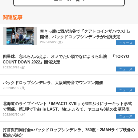
関連記事
空きっ腹に酒が渋谷で『クアトロインザハウス!!!』
開催、バックドロップシンデレラが出演決定
2026/05/22 (金)
ニュース
四星球、忘れらんねえよ、オメでたい頭でなによりら出演 『TOKYO
COUNT DOWN 2022』開催決定
2022/10/28 (金)
ニュース
バックドロップシンデレラ、大阪城野音でワンマン開催
2022/05/09 (月)
ニュース
北海道のライブイベント『IMPACT! XVIII』が3年ぶりにサーキット形式
で開催、第1弾でThis is LAST、Mr.ふぉるて、ヤユヨら8組の出演発表
2022/02/10 (木)
ニュース
打首獄門同好会×バックドロップシンデレラ、360度・2MANライブ映像の
配信が決定