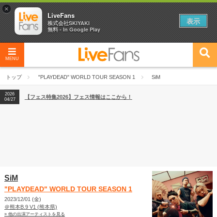
×
LiveFans
表示
株式会社SKIYAKI
無料 - In Google Play
MENU
2026
【フェス特集2026】フェス情報はここから！
04/27
トップ
"PLAYDEAD" WORLD TOUR SEASON 1
SiM
2026
【ライブ動員ランキング】2026年上半期編発表！
07/28
2026
【フェス特集2026】フェス情報はここから！
04/27
2026
【ライブ動員ランキング】2026年上半期編発表！
07/28
SiM
"PLAYDEAD" WORLD TOUR SEASON 1
2023/12/01 (金)
＠熊本B.9 V1 (熊本県)
» 他の出演アーティストを見る