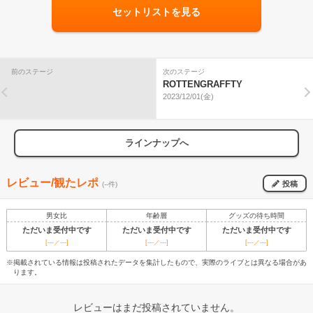
セットリストを見る
前のステージ
次のステージ
ROTTENGRAFFTY
2023/12/01(金)
ラインナップへ
レビュー/観たレポ
投稿
(--件)
男女比
年齢層
グッズの待ち時間
ただいま受付中です
ただいま受付中です
ただいま受付中です
[---／---]
[---／---]
[---／---]
※掲載されている情報は投稿されたデータを集計したもので、実際のライブとは異なる場合があ
ります。
レビューはまだ投稿されていません。