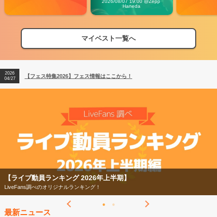
2026/08/07 19:00 @Zepp 
Haneda
マイベスト一覧へ
2026
【フェス特集2026】フェス情報はここから！
04/27
2026
【ライブ動員ランキング】2026年上半期編発表！
07/28
2026
【フェス特集2026】フェス情報はここから！
04/27
2026
【ライブ動員ランキング】2026年上半期編発表！
07/28
動員ランキング 2026年上半期】
【フェス
ans調べのオリジナルランキング！
今年もフ
最新ニュース