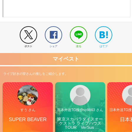
ポスト
シェア
送る
はてブ
マイベスト
ライブ好きの皆さんの推しをご紹介します。
すう さん
日本外送TG搜@sp9863 さん
日本外送TG搜@
SUPER BEAVER
東京スカパラダイスオー
日本
ケストラ ライブハウス
TOUR「VerSus 
Carnival」