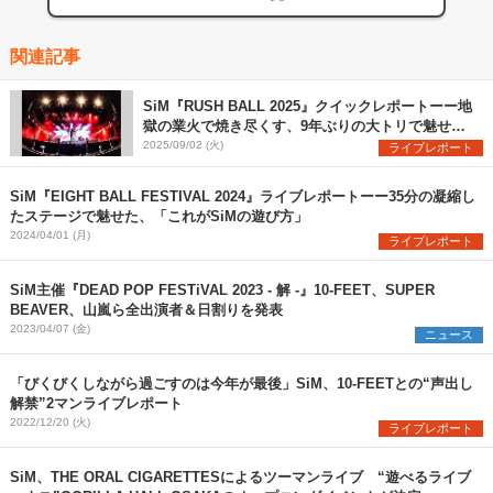
関連記事
SiM『RUSH BALL 2025』クイックレポートーー地
獄の業火で焼き尽くす、9年ぶりの大トリで魅せた
圧巻のステージ
2025/09/02 (火)
ライブレポート
SiM『EIGHT BALL FESTIVAL 2024』ライブレポートーー35分の凝縮し
たステージで魅せた、「これがSiMの遊び方」
2024/04/01 (月)
ライブレポート
SiM主催『DEAD POP FESTiVAL 2023 - 解 -』10-FEET、SUPER
BEAVER、山嵐ら全出演者＆日割りを発表
2023/04/07 (金)
ニュース
「びくびくしながら過ごすのは今年が最後」SiM、10-FEETとの“声出し
解禁”2マンライブレポート
2022/12/20 (火)
ライブレポート
SiM、THE ORAL CIGARETTESによるツーマンライブ “遊べるライブ