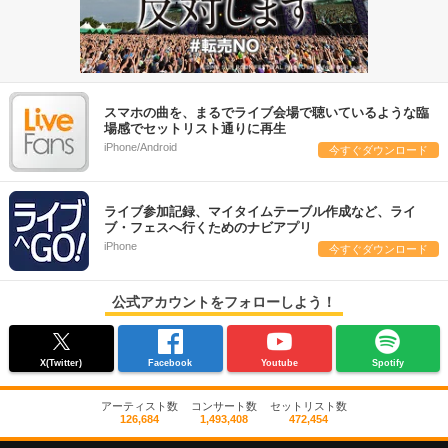
スマホの曲を、まるでライブ会場で聴いているような臨
場感でセットリスト通りに再生
iPhone/Android
今すぐダウンロード
ライブ参加記録、マイタイムテーブル作成など、ライ
ブ・フェスへ行くためのナビアプリ
iPhone
今すぐダウンロード
公式アカウントをフォローしよう！
X(Twitter)
Facebook
Youtube
Spotify
アーティスト数
コンサート数
セットリスト数
126,684
1,493,408
472,454