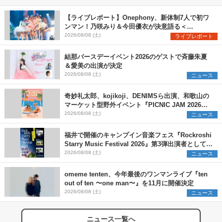
【ライブレポート】Onephony、新体制7人で初ワ
ンマン！乃咲みり＆今田優衣が決意語る＜
Onephony新体制1st Oneman Live はじまりの夏
2026/08/08 (土)
ライブレポート
＞
結那バースデーイベント2026のゲストで斉藤朱夏
＆愛美の出演が決定
2026/08/08 (土)
ニュース
奇妙礼太郎、kojikoji、DENIMSら出演、和歌山の
マーケット型野外イベント『PICNIC JAM 2026』
早割チケット発売開始
2026/08/08 (土)
ニュース
福井で開催のキャンプイン音楽フェス『Rockroshi
Starry Music Festival 2026』第3弾出演者として
SCOOBIE DO、かりゆし58、Reiを発表
2026/08/08 (土)
ニュース
omeme tenten、今年最後のワンマンライブ『ten
out of ten 〜one man〜』を11月に開催決定
2026/08/08 (土)
ニュース
ニュース一覧へ