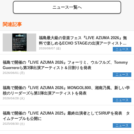
ニュース一覧へ
関連記事
福島最大級の音楽フェス『LIVE AZUMA 2026』無
料で楽しめるECHO STAGEの出演アーティストを
発表
2026/08/07 (金)
ニュース
福島で開催の『LIVE AZUMA 2026』フォーリミ、ウルフルズ、Tommy
Guerreroら第3弾出演アーティスト＆日割りを発表
2026/06/01 (月)
ニュース
福島で開催の『LIVE AZUMA 2026』MONGOL800、湘南乃⾵、新しい学
校のリーダーズら第1弾出演アーティストを発表
2026/04/28 (火)
ニュース
福島で開催の『LIVE AZUMA 2025』最終出演者としてSIRUPを発表 タ
イムテーブルも公開に
2025/08/30 (土)
ニュース