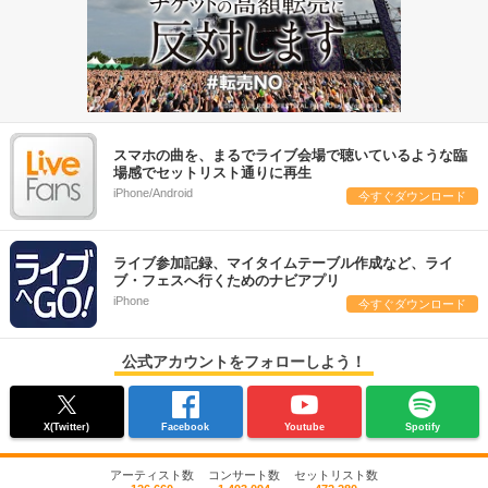
スマホの曲を、まるでライブ会場で聴いているような臨
場感でセットリスト通りに再生
iPhone/Android
今すぐダウンロード
ライブ参加記録、マイタイムテーブル作成など、ライ
ブ・フェスへ行くためのナビアプリ
iPhone
今すぐダウンロード
公式アカウントをフォローしよう！
X(Twitter)
Facebook
Youtube
Spotify
アーティスト数
コンサート数
セットリスト数