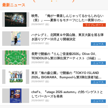
最新ニュース
映秀。 「俺が一番楽しんじゃってるかもしれない
（笑）」――夏祭りをモチーフにした一夜限りのス
ペシャルライブ『色祭』レポート
2026/08/07 (金)
ライブレポート
ハナレグミ、北関東＆中国山陰、東京大阪を巡る弾
き語りツアー10月より開催決定
2026/08/07 (金)
ニュース
長野で開催の『りんご音楽祭2026』Olive Oil、
TENDOUJIら第11弾出演アーティスト（16組）を
発表
2026/08/07 (金)
ニュース
東京「海の森公園」で開催の『TOKYO ISLAND
2026』BIGMAMA、flumpoolら第3弾出演者7組を
発表 ワークショップ・アート出展者を募集
2026/08/07 (金)
ニュース
chef’s、『utage 2026 autumn』の対バンゲストと
してパーカーズを発表
2026/08/07 (金)
ニュース