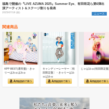
福島で開催の『LIVE AZUMA 2025』Summer Eye、有田咲花ら第6弾出
演アーティスト＆ステージ割りを発表
2025/07/18 (金)
ニュース
関連商品
KPP BEST(通常盤) - きゃ
キャンディーレーサー〔初
じゃぱみゅ(初回限定盤
りーぱみゅぱみゅ
回限定盤〕 - きゃりーぱみ
ゅぱみゅ