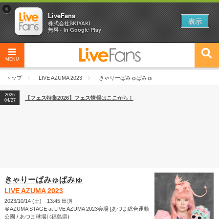
×
LiveFans
表示
株式会社SKIYAKI
無料 - In Google Play
MENU
2026
【フェス特集2026】フェス情報はここから！
04/27
トップ
LIVE AZUMA 2023
きゃりーぱみゅぱみゅ
2026
【ライブ動員ランキング】2026年上半期編発表！
07/28
2026
【フェス特集2026】フェス情報はここから！
04/27
2026
【ライブ動員ランキング】2026年上半期編発表！
07/28
きゃりーぱみゅぱみゅ
LIVE AZUMA 2023
2023/10/14 (土) 13:45 出演
＠AZUMA STAGE at LIVE AZUMA 2023会場 [あづま総合運動
公園 / あづま球場] (福島県)