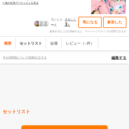
» 他の出演アーティストを見る
気になる
参加した
気になる
参加した
--
3
人
人
参加する(した)を登録すると、マイページでライブを管理できます
概要
セットリスト
会場
レビュー（--件）
▼公演情報について指摘/訂正する
編集する
セットリスト