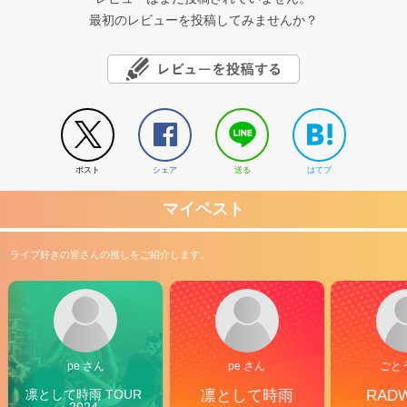
最初のレビューを投稿してみませんか？
ポスト
シェア
送る
はてブ
マイベスト
ライブ好きの皆さんの推しをご紹介します。
pe さん
pe さん
ごと
凛として時雨 TOUR 
凛として時雨
RAD