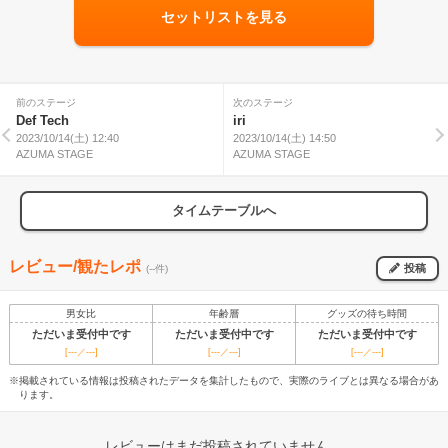
セットリストを見る
前のステージ
次のステージ
Def Tech
iri
2023/10/14(土) 12:40
2023/10/14(土) 14:50
AZUMA STAGE
AZUMA STAGE
タイムテーブルへ
レビュー/観たレポ
投稿
(--件)
男女比
年齢層
グッズの待ち時間
ただいま受付中です
ただいま受付中です
ただいま受付中です
[---／---]
[---／---]
[---／---]
※掲載されている情報は投稿されたデータを集計したもので、実際のライブとは異なる場合があ
ります。
レビューはまだ投稿されていません。