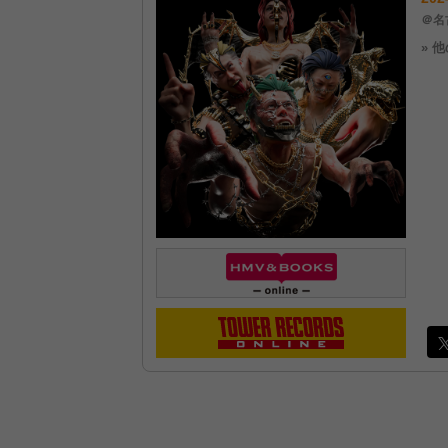
＠名古
» 