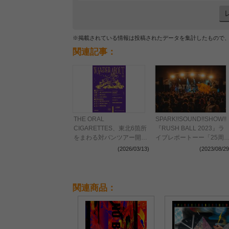
※掲載されている情報は投稿されたデータを集計したもので
関連記事：
THE ORAL
SPARK!!SOUND!!SHOW!!
CIGARETTES、東北6箇所
『RUSH BALL 2023』ラ
をまわる対バンツアー開催
イブレポートーー「25周
決定 Enfants、
の打ち上げ始めます！」
(2026/03/13)
(2023/08/29
SPARK!!SOUND!!SHOW!!
GREENSに贈った最大の
が出演
祝福
関連商品：