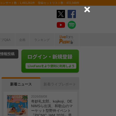
ンサート数：1,493,261件 登録セットリスト数：472,348件
イブQ&A
企画
ランキング
情報投稿
新着ニュース
新着ライブレポート
2026/08/08
奇妙礼太郎、kojikoji、DE
NIMSら出演、和歌山のマ
ーケット型野外イベント
『PICNIC JAM 2026』早