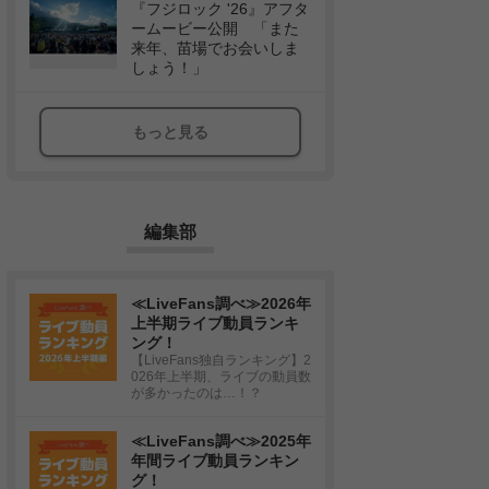
『フジロック '26』アフタ
ームービー公開 「また
来年、苗場でお会いしま
しょう！」
もっと見る
編集部
≪LiveFans調べ≫2026年
上半期ライブ動員ランキ
ング！
【LiveFans独自ランキング】2
026年上半期、ライブの動員数
が多かったのは…！？
≪LiveFans調べ≫2025年
年間ライブ動員ランキン
グ！