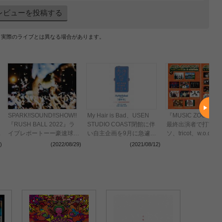
レビューを投稿する
、実際のライブとは異なる場合があります。
SPARK!!SOUND!!SHOW!!
My Hair is Bad、USEN
『MUSIC ZOO WO
『RUSH BALL 2022』ラ
STUDIO COAST閉館に伴
最終出演者で打首、
年
イブレポートーー豪速球の
い自主企画を9月に急遽開
ソ、tricot、w.o.d.
サウンドが会場をひとつに
催 スサシとyonigeも出演
表、Day.2は急遽ス
)
(2022/08/29)
(2021/08/12)
(202
する最高潮のOAで迎えた2
席を解放することも
日目