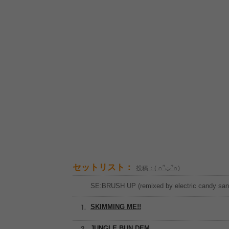
セットリスト：
投稿：( ∩՞ټ՞∩)
SE:BRUSH UP (remixed by electric candy san
SKIMMING ME!!
JUNGLE BUN DEM