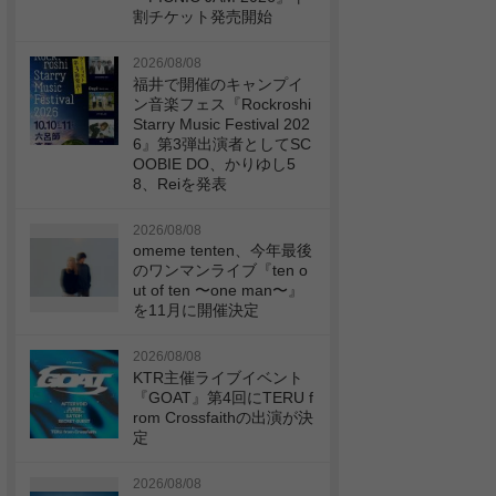
割チケット発売開始
2026/08/08
福井で開催のキャンプイ
ン音楽フェス『Rockroshi
Starry Music Festival 202
6』第3弾出演者としてSC
OOBIE DO、かりゆし5
8、Reiを発表
2026/08/08
omeme tenten、今年最後
のワンマンライブ『ten o
ut of ten 〜one man〜』
を11月に開催決定
2026/08/08
KTR主催ライブイベント
『GOAT』第4回にTERU f
rom Crossfaithの出演が決
定
2026/08/08