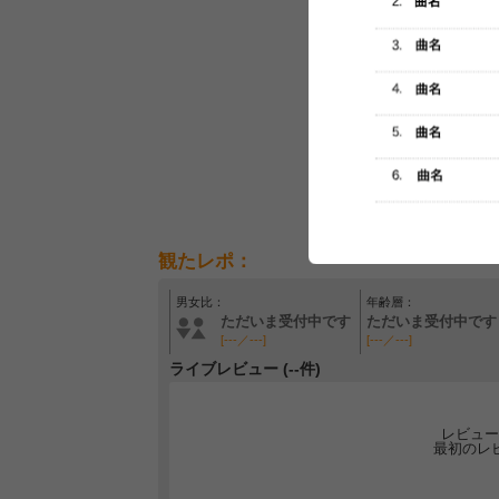
観たレポ：
男女比：
年齢層：
ただいま受付中です
ただいま受付中です
[---／---]
[---／---]
ライブレビュー (--件)
レビュー
最初のレ