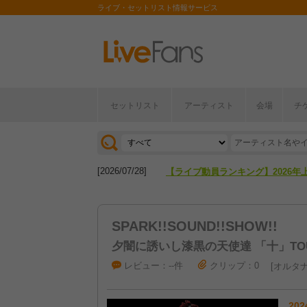
ライブ・セットリスト情報サービス
セットリスト
アーティスト
会場
チ
[2026/04/27]
【フェス特集2026】フェス情報は
[2026/07/28]
【ライブ動員ランキング】2026年
[2026/04/27]
【フェス特集2026】フェス情報は
SPARK!!SOUND!!SHOW!!
[2026/07/28]
【ライブ動員ランキング】2026年
夕闇に誘いし漆黒の天使達 「十」TO
レビュー：--件
クリップ：0
オルタナ
202