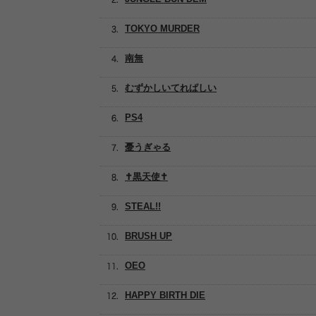
TOKYO MURDER
南無
むずかしいてれぱしい
PS4
憂うぎゃる
✝︎黒天使✝︎
STEAL!!
BRUSH UP
OEO
HAPPY BIRTH DIE