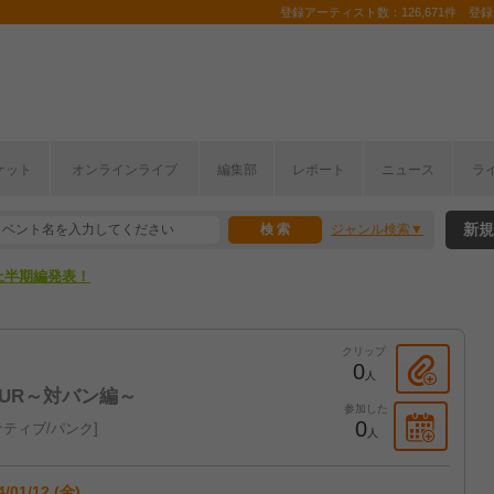
登録アーティスト数：126,671件 登録コ
ケット
オンラインライブ
編集部
レポート
ニュース
ラ
新規
ジャンル検索
ここから！
上半期編発表！
ここから！
クリップ
上半期編発表！
0
人
UR～対バン編～
参加した
0
ティブ/パンク
人
4/01/12 (金)