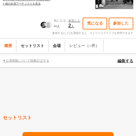
» 他の出演アーティストを見る
気になる
参加した
気になる
参加した
--
2
人
人
参加する(した)を登録すると、マイページでライブを管理できます
概要
セットリスト
会場
レビュー（--件）
▼公演情報について指摘/訂正する
編集する
セットリスト