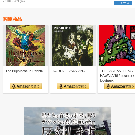
2019/05/03 (金)
ニュース
関連商品
The Brightness In Rebirth
SOULS - HAWAIIAN6
THE LAST ANTHEMS -
HAWAIIAN6 / dustbox /
locofrank