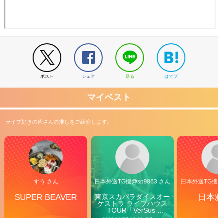
ポスト
シェア
送る
はてブ
マイベスト
ライブ好きの皆さんの推しをご紹介します。
すう さん
日本外送TG搜@sp9863 さん
日本外送TG搜@
SUPER BEAVER
東京スカパラダイスオー
日本
ケストラ ライブハウス
TOUR「VerSus 
Carnival」