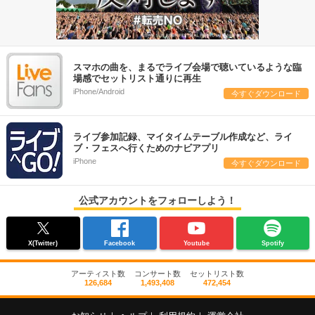
スマホの曲を、まるでライブ会場で聴いているような臨
場感でセットリスト通りに再生
iPhone/Android
今すぐダウンロード
ライブ参加記録、マイタイムテーブル作成など、ライ
ブ・フェスへ行くためのナビアプリ
iPhone
今すぐダウンロード
公式アカウントをフォローしよう！
X(Twitter)
Facebook
Youtube
Spotify
アーティスト数
コンサート数
セットリスト数
126,684
1,493,408
472,454