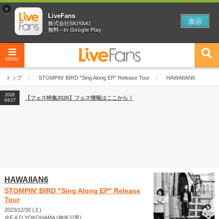
×
LiveFans
表示
株式会社SKIYAKI
無料 - In Google Play
MENU
2026
【フェス特集2026】フェス情報はここから！
04/27
トップ
STOMPIN' BIRD "Sing Along EP" Release Tour
HAWAIIAN6
2026
【ライブ動員ランキング】2026年上半期編発表！
07/28
2026
【フェス特集2026】フェス情報はここから！
04/27
2026
【ライブ動員ランキング】2026年上半期編発表！
07/28
HAWAIIAN6
STOMPIN' BIRD "Sing Along EP" Release
Tour
2023/12/30 (土)
＠F.A.D YOKOHAMA (神奈川県)