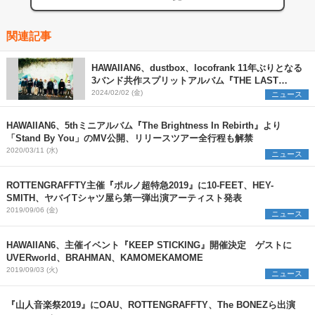
関連記事
HAWAIIAN6、dustbox、locofrank 11年ぶりとなる
3バンド共作スプリットアルバム『THE LAST
ANTHEMS』リリース決定＆6都市7会場にてツアー
2024/02/02 (金)
ニュース
も開催
HAWAIIAN6、5thミニアルバム『The Brightness In Rebirth』より
「Stand By You」のMV公開、リリースツアー全行程も解禁
2020/03/11 (水)
ニュース
ROTTENGRAFFTY主催『ポルノ超特急2019』に10-FEET、HEY-
SMITH、ヤバイTシャツ屋ら第一弾出演アーティスト発表
2019/09/06 (金)
ニュース
HAWAIIAN6、主催イベント『KEEP STICKING』開催決定 ゲストに
UVERworld、BRAHMAN、KAMOMEKAMOME
2019/09/03 (火)
ニュース
『山人音楽祭2019』にOAU、ROTTENGRAFFTY、The BONEZら出演