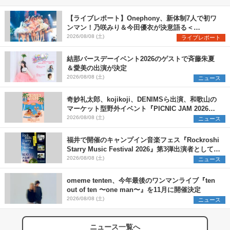
【ライブレポート】Onephony、新体制7人で初ワ
ンマン！乃咲みり＆今田優衣が決意語る＜
Onephony新体制1st Oneman Live はじまりの夏
2026/08/08 (土)
ライブレポート
＞
結那バースデーイベント2026のゲストで斉藤朱夏
＆愛美の出演が決定
2026/08/08 (土)
ニュース
奇妙礼太郎、kojikoji、DENIMSら出演、和歌山の
マーケット型野外イベント『PICNIC JAM 2026』
早割チケット発売開始
2026/08/08 (土)
ニュース
福井で開催のキャンプイン音楽フェス『Rockroshi
Starry Music Festival 2026』第3弾出演者として
SCOOBIE DO、かりゆし58、Reiを発表
2026/08/08 (土)
ニュース
omeme tenten、今年最後のワンマンライブ『ten
out of ten 〜one man〜』を11月に開催決定
2026/08/08 (土)
ニュース
ニュース一覧へ