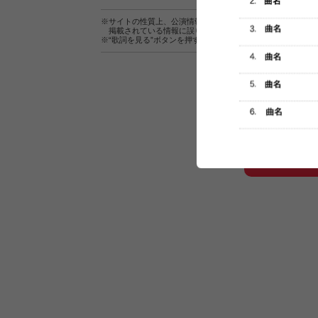
※サイトの性質上、公演情報およびセットリスト情報の正確
掲載されている情報に誤りがある場合は、
こちら
よりご連
※“歌詞を見る”ボタンを押すと、株式会社ページワンが運営
セットリスト