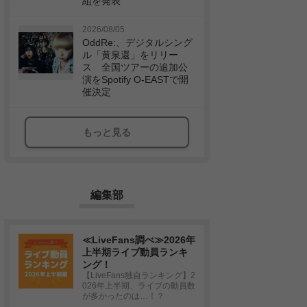
組を発表
2026/08/05
OddRe:、デジタルシング
ル「黄泉還」をリリー
ス 全国ツアーの追加公
演をSpotify O-EASTで開
催決定
もっと見る
編集部
≪LiveFans調べ≫2026年
上半期ライブ動員ランキ
ング！
【LiveFans独自ランキング】2
026年上半期、ライブの動員数
が多かったのは…！？