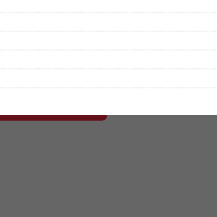
性は保証されませんので、あらかじめご了承ください。
絡をお願い致します。
する歌詞サイト「
歌ネット
」へ移動します。
▼セットリストの誤りを報告する
をプレイリストにして保存する