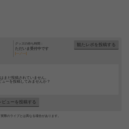
グッズの待ち時間：
観たレポを投稿する
ただいま受付中です
[---／---]
はまだ投稿されていません。
ビューを投稿してみませんか？
レビューを投稿する
、実際のライブとは異なる場合があります。