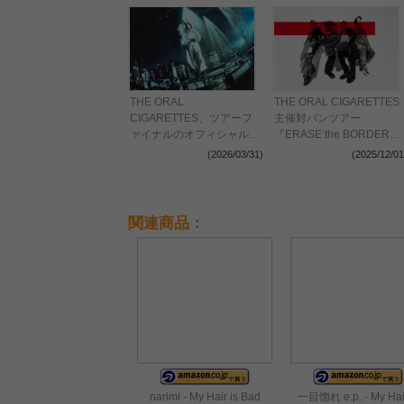
THE ORAL
THE ORAL CIGARETTES
CIGARETTES、ツアーフ
主催対バンツアー
ァイナルのオフィシャルレ
『ERASE the BORDER
ポートが到着 成熟の向こ
TOUR 2026』全出演者を
(2026/03/31)
(2025/12/01
う側で新たな衝動に身を任
解禁 TK from 凛として時雨
せる現在のオーラルを綴る
ら3組の参加を新たに発表
関連商品：
narimi - My Hair is Bad
一目惚れ e.p. - My Hair