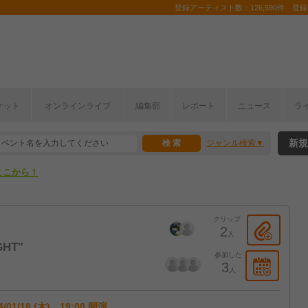
登録アーティスト数：126,590件 登録コ
ケット
オンラインライブ
編集部
レポート
ニュース
ラ
ここから！
新規
ジャンル検索
上半期編発表！
ここから！
上半期編発表！
クリップ
2
人
HT"
参加した
3
人
4/01/18 (木) 19:00 開演