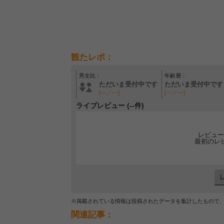
観たレポ：
男女比：
年齢層：
ただいま受付中です
ただいま受付中です
[---／---]
[---／---]
ライブレビュー (--件)
レビュー
最初のレ
※掲載されている情報は投稿されたデータを集計したもので
関連記事：