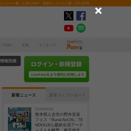
ンサート数：1,492,242件 登録セットリスト数：472,187件
イブQ&A
企画
ランキング
情報投稿
新着ニュース
新着ライブレポート
2026/08/06
熊本県人吉市の野外音楽
フェス『Rural Act'26』TE
NDOUJIら最終出演アーテ
ィストを解禁 被災地支