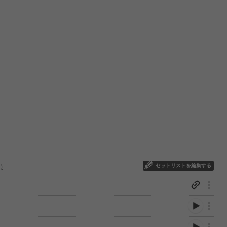
セットリストを編集する
ټ՞∩)