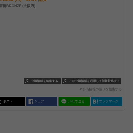
斎橋BRONZE (大阪府)
公演情報を編集する
この公演情報を利用して新規投稿する
▼公演情報の誤りを報告する
ポスト
シェア
LINEで送る
ブックマーク