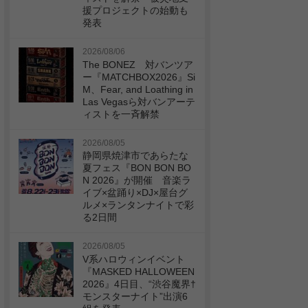
援プロジェクトの始動も
発表
2026/08/06
The BONEZ 対バンツア
ー『MATCHBOX2026』Si
M、Fear, and Loathing in
Las Vegasら対バンアーテ
ィストを一斉解禁
2026/08/05
静岡県焼津市であらたな
夏フェス『BON BON BO
N 2026』が開催 音楽ラ
イブ×盆踊り×DJ×屋台グ
ルメ×ランタンナイトで彩
る2日間
2026/08/05
V系ハロウィンイベント
『MASKED HALLOWEEN
2026』4日目、“渋谷魔界†
モンスターナイト”出演6