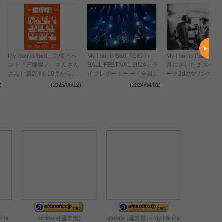
My Hair is Bad、主催イベ
My Hair is Bad『EIGHT
My Hair is Bad、20
ント『三燦燦』（さんさん
BALL FESTIVAL 2024』ラ
月にさいたまスーパ
さん）第2弾を10月から開
イブレポートーー「全員が
ーナ2daysワンマン
催 ENTH、PEDRO、
一歩一歩進んでる！」スケ
定
)
(2025/08/12)
(2024/04/01)
(2024
w.o.d.が対バンアーティス
ール感と親密さが共存した
トに決定
ステージで初日完遂
 is
mothers(通常盤)
ghosts (通常盤) - My Hair is