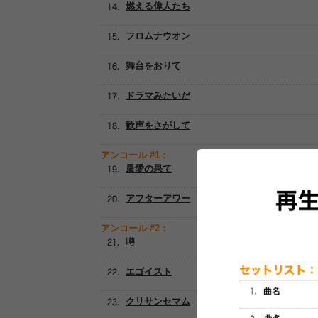
燃える偉人たち
フロムナウオン
舞台をおりて
ドラマみたいだ
歓声をさがして
アンコール #1：
最愛の果て
アフターアワー
アンコール #2：
噂
エゴイスト
クリサンセマム