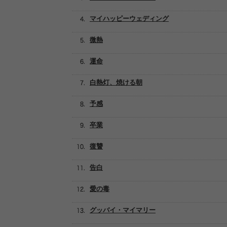
マイハッピーウェディング
微熱
運命
白熱灯、焼ける朝
予感
卒業
復讐
告白
愛の毒
グッバイ・マイマリー