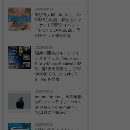
2026/08/08
奇妙礼太郎、kojikoji、DE
NIMSら出演、和歌山のマ
ーケット型野外イベント
『PICNIC JAM 2026』早
割チケット発売開始
2026/08/08
福井で開催のキャンプイ
ン音楽フェス『Rockroshi
Starry Music Festival 202
6』第3弾出演者としてSC
OOBIE DO、かりゆし5
8、Reiを発表
2026/08/08
omeme tenten、今年最後
のワンマンライブ『ten o
ut of ten 〜one man〜』
を11月に開催決定
2026/08/08