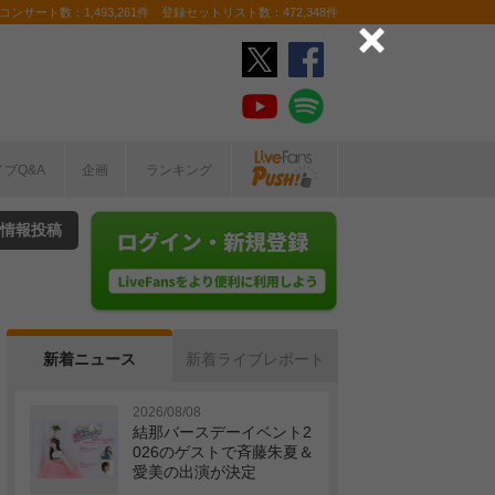
ンサート数：1,493,261件 登録セットリスト数：472,348件
イブQ&A
企画
ランキング
情報投稿
新着ニュース
新着ライブレポート
2026/08/08
結那バースデーイベント2
026のゲストで斉藤朱夏＆
愛美の出演が決定