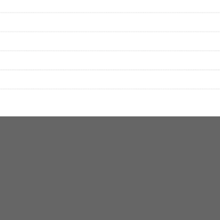
絡をお願い致します。
する歌詞サイト「
歌ネット
」へ移動します。
▼セットリストの誤りを報告する
をプレイリストにして保存する