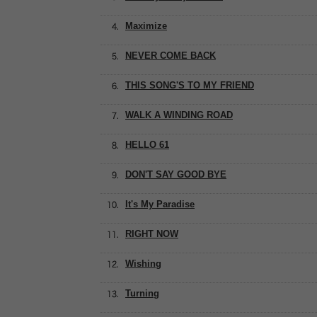
Maximize
NEVER COME BACK
THIS SONG'S TO MY FRIEND
WALK A WINDING ROAD
HELLO 61
DON'T SAY GOOD BYE
It's My Paradise
RIGHT NOW
Wishing
Turning