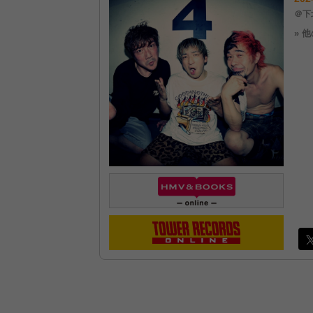
＠下北
» 