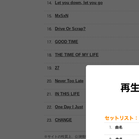
Let you down, let you go
MxSxN
Drive Or Scrap?
GOOD TIME
THE TIME OF MY LIFE
27
Never Too Late
IN THIS LIFE
One Day I Just
CHANGE
※サイトの性質上、公演情報およびセットリスト情報の正確