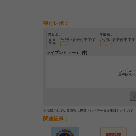
観たレポ：
男女比：
年齢層：
ただいま受付中です
ただいま受付中です
[---／---]
[---／---]
ライブレビュー (--件)
レビュー
最初のレ
※掲載されている情報は投稿されたデータを集計したもので
関連記事：