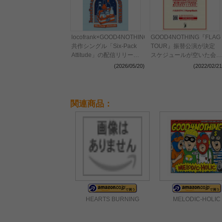
locofrank×GOOD4NOTHING、
GOOD4NOTHING『FLAG
共作シングル「Six-Pack
TOUR』振替公演が決定
Attitude」の配信リリース
スケジュールが空いた会場
が決定 スプリットツアー
にてハルカミライとHump
(2026/05/20)
(2022/02/21
『HANGOVER TOUR』の
Backが対バン
開催も発表
関連商品：
HEARTS BURNING
MELODIC-HOLIC