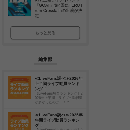
KTR主催ライブイベント
『GOAT』第4回にTERU f
rom Crossfaithの出演が決
定
もっと見る
編集部
≪LiveFans調べ≫2026年
上半期ライブ動員ランキ
ング！
【LiveFans独自ランキング】2
026年上半期、ライブの動員数
が多かったのは…！？
≪LiveFans調べ≫2025年
年間ライブ動員ランキン
グ！
【LiveFans独自ランキング】2