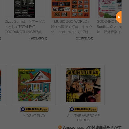
Dizzy Sunfist、ツアーゲス
『MUSIC ZOO WORLD』
GOOD4NOTHINGとD
トとしてTOTALFAT、
最終出演者で打首、キュウ
Sunfistの2マンが
GOOD4NOTHING等7組が
ソ、tricot、w.o.d.ら17組発
加、野外音楽イベン
参加
表、Day.2は急遽スタンド
『MORNING RIVER
)
(2021/09/21)
(2020/11/04)
(2020
席を解放することも決定
SUMMIT』初の3DA
に
KIDS AT PLAY
ALL THE AWESOME
DUDES
Amazon.co.jpで関連商品をさがす