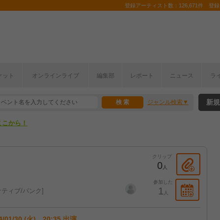
登録アーティスト数：126,671件 登録コ
ケット
オンラインライブ
編集部
レポート
ニュース
ラ
ここから！
新規
ジャンル検索
上半期編発表！
ここから！
上半期編発表！
クリップ
0
人
参加した
1
ティブ/パンク
人
4/01/30 (火) 20:35 出演