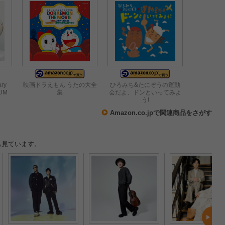
ary
映画ドラえもん うたの大全
ひろみち&たにぞうの運動
BUM
集
会だよ、ドンといってみよ
う!
Amazon.co.jpで関連商品をさがす
も見ています。