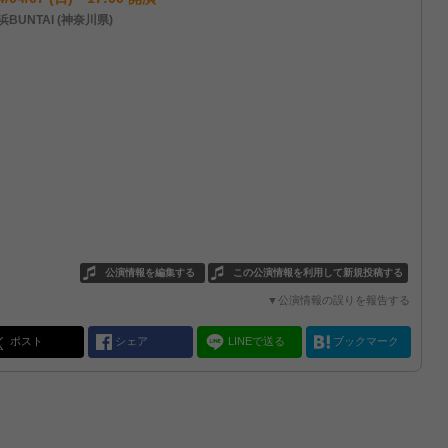
BUNTAI (神奈川県)
公演情報を編集する
この公演情報を利用して新規投稿する
▼公演情報の誤りを報告する
ポスト
シェア
LINEで送る
ブックマーク