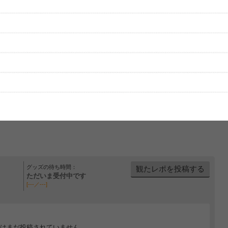
グッズの待ち時間：
観たレポを投稿する
ただいま受付中です
[---／---]
はまだ投稿されていません。