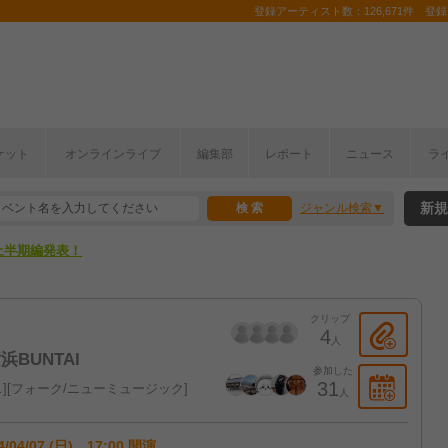
登録アーティスト数：126,671件 登録コ
ここから！
ケット
オンラインライブ
編集部
レポート
ニュース
ラ
上半期編発表！
新規
ジャンル検索
ここから！
上半期編発表！
クリップ
4
人
 横浜BUNTAI
参加した
31
ス
フォーク/ニューミュージック
人
4/04/07 (日) 17:00 開演