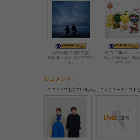
心音 (初回生産限定盤)
YUZU 20th Annivers
(CD+Blu-ray) - ゆず (特典な
ALL TIME BEST AL
し)
「ゆずイロハ …
レコメンド：
このライブを見ている人は、こんなアーティスト