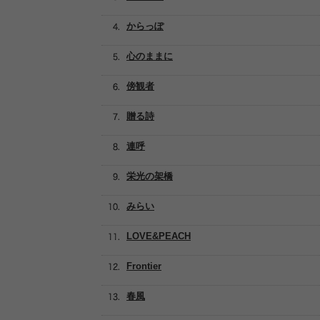
からっぽ
心のままに
傍観者
贈る詩
連呼
栄光の架橋
みらい
LOVE&PEACH
Frontier
春風