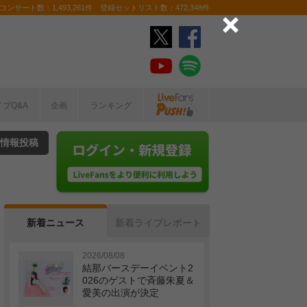
ンサート数：1,493,261件 登録セットリスト数：472,348件
イブQ&A
企画
ランキング
情報投稿
新着ニュース
新着ライブレポート
2026/08/08
結那バースデーイベント2
026のゲストで斉藤朱夏＆
愛美の出演が決定