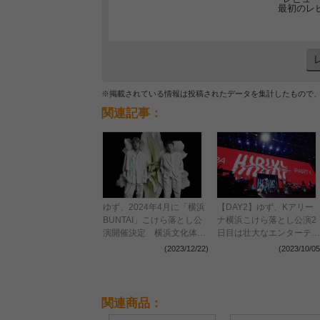
最初のレ
※掲載されている情報は投稿されたデータを集計したもので
関連記事：
ゆず、2024年4月に「横浜
【DAY2】ゆず、Kアリー
BUNTAI」こけら落とし公
ナ横浜こけら落とし公演2
演開催決定 横浜文化体育
日目は壮大なエンターテイ
館の幕を閉じたオンライン
ンメントで会場を震わせる
(2023/12/22)
(2023/10/05
ツアーのコンセプトを再構
築
関連商品：