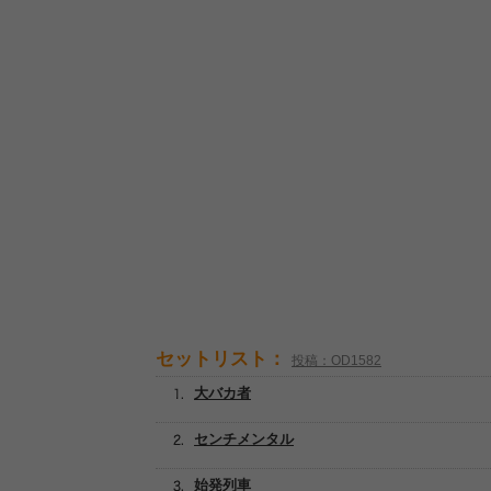
セットリスト：
投稿：OD1582
大バカ者
センチメンタル
始発列車