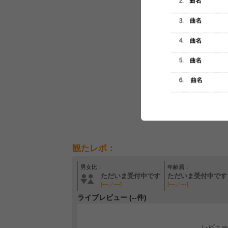
観たレポ：
男女比：
年齢層：
ただいま受付中です
ただいま受付中です
[---／---]
[---／---]
ライブレビュー (--件)
レビュー