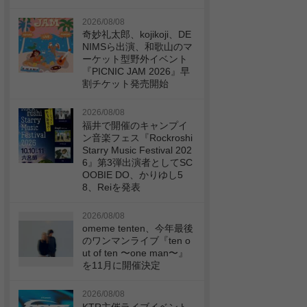
2026/08/08
奇妙礼太郎、kojikoji、DE
NIMSら出演、和歌山のマ
ーケット型野外イベント
『PICNIC JAM 2026』早
割チケット発売開始
2026/08/08
福井で開催のキャンプイ
ン音楽フェス『Rockroshi
Starry Music Festival 202
6』第3弾出演者としてSC
OOBIE DO、かりゆし5
8、Reiを発表
2026/08/08
omeme tenten、今年最後
のワンマンライブ『ten o
ut of ten 〜one man〜』
を11月に開催決定
2026/08/08