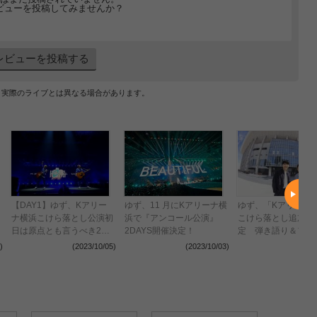
ビューを投稿してみませんか？
レビューを投稿する
、実際のライブとは異なる場合があります。
【DAY1】ゆず、Kアリー
ゆず、11 月にKアリーナ横
ゆず、「Kアリーナ
ナ横浜こけら落とし公演初
浜で『アンコール公演』
こけら落とし追加公
日は原点とも言うべき2人
2DAYS開催決定！
定 弾き語り＆フル
きりのステージで2万人を
で届ける“特別公演”D
)
(2023/10/05)
(2023/10/03)
(2023
沸かす
を10月に開催