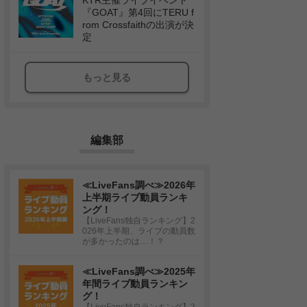
KTR主催ライブイベント
『GOAT』第4回にTERU f
rom Crossfaithの出演が決
定
もっと見る
編集部
≪LiveFans調べ≫2026年
上半期ライブ動員ランキ
ング！
【LiveFans独自ランキング】2
026年上半期、ライブの動員数
が多かったのは…！？
≪LiveFans調べ≫2025年
年間ライブ動員ランキン
グ！
【LiveFans独自ランキング】2