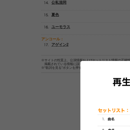
公私混同
夏色
ユーモラス
アンコール：
アゲイン2
※サイトの性質上、公演情報およびセットリスト情報の正確
掲載されている情報に誤りがある場合は、
こちら
よりご連
※“歌詞を見る”ボタンを押すと、株式会社ページワンが運営
セットリスト