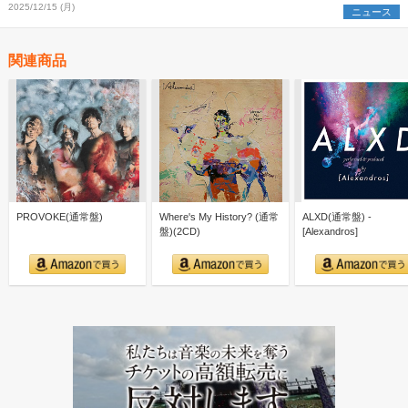
2025/12/15 (月)
ニュース
関連商品
PROVOKE(通常盤)
Where's My History? (通常
ALXD(通常盤) -
盤)(2CD)
[Alexandros]