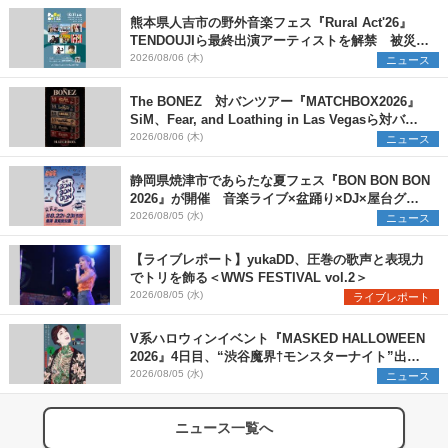
熊本県人吉市の野外音楽フェス『Rural Act'26』
TENDOUJIら最終出演アーティストを解禁 被災地
支援プロジェクトの始動も発表
2026/08/06 (木)
ニュース
The BONEZ 対バンツアー『MATCHBOX2026』
SiM、Fear, and Loathing in Las Vegasら対バン
アーティストを一斉解禁
2026/08/06 (木)
ニュース
静岡県焼津市であらたな夏フェス『BON BON BON
2026』が開催 音楽ライブ×盆踊り×DJ×屋台グル
メ×ランタンナイトで彩る2日間
2026/08/05 (水)
ニュース
【ライブレポート】yukaDD、圧巻の歌声と表現力
でトリを飾る＜WWS FESTIVAL vol.2＞
2026/08/05 (水)
ライブレポート
V系ハロウィンイベント『MASKED HALLOWEEN
2026』4日目、“渋谷魔界†モンスターナイト”出演6
組を発表
2026/08/05 (水)
ニュース
ニュース一覧へ