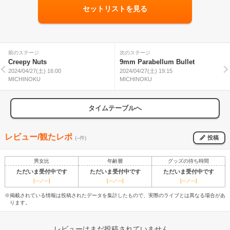
セットリストを見る
前のステージ
次のステージ
Creepy Nuts
9mm Parabellum Bullet
2024/04/27(土) 16:00
2024/04/27(土) 19:15
MICHINOKU
MICHINOKU
タイムテーブルへ
レビュー/観たレポ
投稿
(--件)
男女比
年齢層
グッズの待ち時間
ただいま受付中です
ただいま受付中です
ただいま受付中です
[---／---]
[---／---]
[---／---]
※掲載されている情報は投稿されたデータを集計したもので、実際のライブとは異なる場合があ
ります。
レビューはまだ投稿されていません。