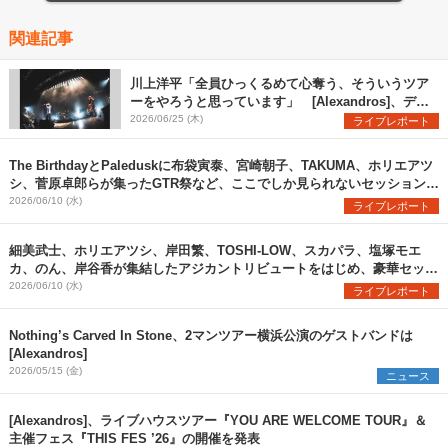
関連記事
川上洋平「全員ひっくるめて心奪う、そういうツア
ーをやろうと思っています」 [Alexandros]、デビ
ュー16年の歴史を網羅するようなセトリで『YOU
2026/06/25 (木)
ライブレポート
ARE WELCOME TOUR』開幕
The BirthdayとPaleduskに布袋寅泰、宮崎朝子、TAKUMA、ホリエアツ
シ、菅原卓郎らが集ったGTR祭など、ここでしか見られないセッションが
実現した『ARABAKI ROCK FEST.26』2日目、濃厚レポート！
2026/06/10 (水)
ライブレポート
細美武士、ホリエアツシ、岸田繁、TOSHI-LOW、スカパラ、塩塚モエ
カ、のん、岸谷香が集結したアジカントリビュートをはじめ、豪華セッシ
ョンが実現した『ARABAKI ROCK FEST.26』初日、濃厚レポート！
2026/06/10 (水)
ライブレポート
Nothing’s Carved In Stone、2マンツアー横浜公演のゲストバンドは
[Alexandros]
2026/05/15 (金)
ニュース
[Alexandros]、ライブハウスツアー『YOU ARE WELCOME TOUR』＆
主催フェス『THIS FES ’26』の開催を発表