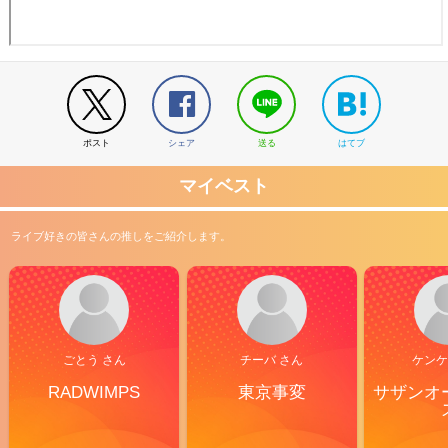
ポスト
シェア
送る
はてブ
マイベスト
ライブ好きの皆さんの推しをご紹介します。
ごとう さん
チーバ さん
ケンケ
RADWIMPS
東京事変
サザンオ