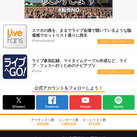
スマホの曲を、まるでライブ会場で聴いているような臨
場感でセットリスト通りに再生
iPhone/Android
今すぐダウンロード
ライブ参加記録、マイタイムテーブル作成など、ライ
ブ・フェスへ行くためのナビアプリ
iPhone
今すぐダウンロード
公式アカウントをフォローしよう！
X(Twitter)
Facebook
Youtube
Spotify
アーティスト数
コンサート数
セットリスト数
126,599
1,492,534
472,220