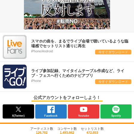
スマホの曲を、まるでライブ会場で聴いているような臨
場感でセットリスト通りに再生
iPhone/Android
今すぐダウンロード
ライブ参加記録、マイタイムテーブル作成など、ライ
ブ・フェスへ行くためのナビアプリ
iPhone
今すぐダウンロード
公式アカウントをフォローしよう！
X(Twitter)
Facebook
Youtube
Spotify
アーティスト数
コンサート数
セットリスト数
126,702
1,493,662
472,653