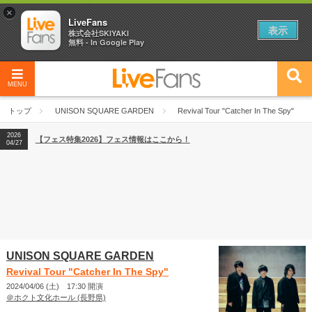
×
LiveFans
表示
株式会社SKIYAKI
無料 - In Google Play
MENU
2026
【フェス特集2026】フェス情報はここから！
04/27
トップ
UNISON SQUARE GARDEN
Revival Tour "Catcher In The Spy"
2026
【ライブ動員ランキング】2026年上半期編発表！
07/28
2026
【フェス特集2026】フェス情報はここから！
04/27
2026
【ライブ動員ランキング】2026年上半期編発表！
07/28
UNISON SQUARE GARDEN
Revival Tour "Catcher In The Spy"
2024/04/06 (土) 17:30 開演
＠ホクト文化ホール (長野県)