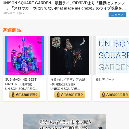
UNISON SQUARE GARDEN、最新ライブBD/DVDより「世界はファンシ
ー」「スロウカーヴは打てない(that made me crazy)」のライブ映像を公
開
2022/07/01 (金)
ニュース
関連商品
SUB MACHINE, BEST
うるわし／アザレアの風
新世界ノート
MACHINE (通常盤) -
(初回生産限定盤) -
UNISON SQUARE G…
UNISON SQUARE
GARDEN (特典な…