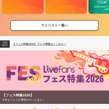
TOUR「V
Carn
2026/08/07 
Ha
マイベスト一覧へ
2026
【フェス特集2026】フェス情報はここから！
04/27
2026
【ライブ動員ランキング】2026年上半期編発表！
07/28
2026
【フェス特集2026】フェス情報はここから！
04/27
2026
【ライブ動員ランキング】2026年上半期編発表！
07/28
【フェス特集2026】
今年もフェスの季節がやってきた！