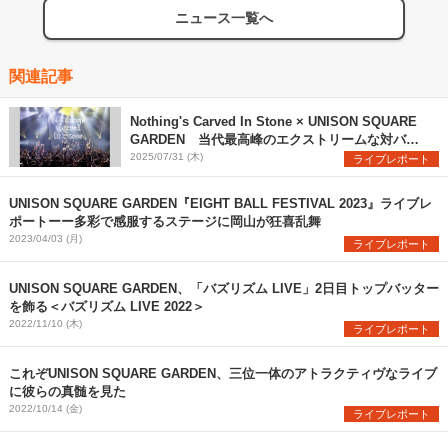
ニュース一覧へ
関連記事
Nothing's Carved In Stone × UNISON SQUARE
GARDEN 当代最高峰のエクストリームな対バン
を観た
2025/07/31 (木)
ライブレポート
UNISON SQUARE GARDEN『EIGHT BALL FESTIVAL 2023』ライブレ
ポートーー多彩で感服するステージに岡山が狂喜乱舞
2023/04/03 (月)
ライブレポート
UNISON SQUARE GARDEN、「バズリズム LIVE」2日目トップバッター
を飾る＜バズリズム LIVE 2022＞
2022/11/10 (木)
ライブレポート
これぞUNISON SQUARE GARDEN、三位一体のアトラクティヴなライブ
に彼らの真髄を見た
2022/10/14 (金)
ライブレポート