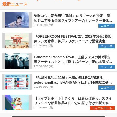
最新ニュース
柴咲コウ、新作EP『泡沫』のリリースが決定 新
ビジュアル＆全国ライブツアーのトレーラー映像が
一部解禁【コメントあり】
2026/08/10 (月)
ニュース
『GREENROOM FESTIVAL'27』2027年5月に横浜
赤レンガ倉庫、神戸メリケンパークで開催決定
2026/08/10 (月)
ニュース
Panorama Panama Town、主催フェスの第1弾出
演アーティストとして愛はズボーン、夜の本気ダン
スらを発表 「plus∈you」のMVも公開に
2026/08/10 (月)
ニュース
『RUSH BALL 2026』出演のELLEGARDEN、
go!go!vanillas、BRAHMANら13組がFM802に登
場、他出演アーティストの“渾身の1曲”をセレクト
2026/08/10 (月)
ニュース
【ライブレポート】きゃりーぱみゅぱみゅ、スタイ
リッシュな新曲披露＆曲ごとの振り付け伝授で会場
を盛り上げまくる！＜LuckyFes’26＞
2026/08/10 (月)
ライブレポート