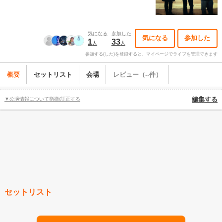
気になる
参加した
気になる
参加した
1
33
人
人
参加する(した)を登録すると、マイページでライブを管理できます
概要
セットリスト
会場
レビュー（--件）
▼公演情報について指摘/訂正する
編集する
セットリスト