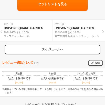
セットリストを見る
前の公演
次の公演
UNISON SQUARE GARDEN
UNISON SQUARE GARDEN
2024/04/04 (木) 18:30
2024/04/09 (火) 18:30
フェスティバルホール
名古屋国際会議場 センチュリーホール
スケジュールへ
レビュー/観たレポ
投稿
(--件)
男女比
年齢層
グッズの待ち時間
ただいま受付中です
ただいま受付中です
ただいま受付中です
[---／---]
[---／---]
[---／---]
※掲載されている情報は投稿されたデータを集計したもので、実際のライブとは異なる場合があ
ります。
レビューはまだ投稿されていません。