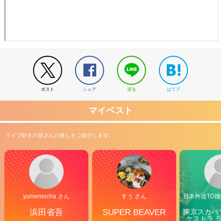
ポスト
シェア
送る
はてブ
マイベスト
ライブ好きの皆さんの推しをご紹介します。
yumemocha さん
すう さん
日本外送TG搜@
浜田省吾
SUPER BEAVER
東京スカパ
ケストラ 