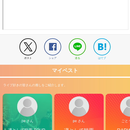
ポスト
シェア
送る
はてブ
マイベスト
ライブ好きの皆さんの推しをご紹介します。
pe さん
pe さん
ごと
凛として時雨 TOUR 