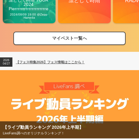
凛として時雨
RAD
2024 
Pierrrrrrrrrrrrrrrrrrrre 
Vibes
2024/08/09 19:00 @Zepp 
Haneda
マイベスト一覧へ
2026
【フェス特集2026】フェス情報はここから！
04/27
2026
【ライブ動員ランキング】2026年上半期編発表！
07/28
2026
【フェス特集2026】フェス情報はここから！
04/27
2026
【ライブ動員ランキング】2026年上半期編発表！
07/28
【フェス特集2026】
今年もフェスの季節がやってきた！