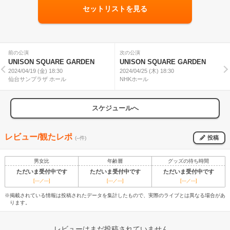
セットリストを見る
前の公演
次の公演
UNISON SQUARE GARDEN
UNISON SQUARE GARDEN
2024/04/19 (金) 18:30
2024/04/25 (木) 18:30
仙台サンプラザ ホール
NHKホール
スケジュールへ
レビュー/観たレポ
投稿
(--件)
男女比
年齢層
グッズの待ち時間
ただいま受付中です
ただいま受付中です
ただいま受付中です
[---／---]
[---／---]
[---／---]
※掲載されている情報は投稿されたデータを集計したもので、実際のライブとは異なる場合があ
ります。
レビューはまだ投稿されていません。