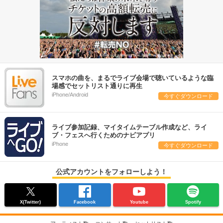
スマホの曲を、まるでライブ会場で聴いているような臨
場感でセットリスト通りに再生
iPhone/Android
今すぐダウンロード
ライブ参加記録、マイタイムテーブル作成など、ライ
ブ・フェスへ行くためのナビアプリ
iPhone
今すぐダウンロード
公式アカウントをフォローしよう！
X(Twitter)
Facebook
Youtube
Spotify