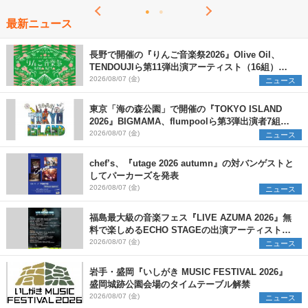
最新ニュース
長野で開催の『りんご音楽祭2026』Olive Oil、
TENDOUJIら第11弾出演アーティスト（16組）を
発表
2026/08/07 (金)
ニュース
東京「海の森公園」で開催の『TOKYO ISLAND
2026』BIGMAMA、flumpoolら第3弾出演者7組を
発表 ワークショップ・アート出展者を募集
2026/08/07 (金)
ニュース
chef’s、『utage 2026 autumn』の対バンゲストと
してパーカーズを発表
2026/08/07 (金)
ニュース
福島最大級の音楽フェス『LIVE AZUMA 2026』無
料で楽しめるECHO STAGEの出演アーティストを
発表
2026/08/07 (金)
ニュース
岩手・盛岡『いしがき MUSIC FESTIVAL 2026』
盛岡城跡公園会場のタイムテーブル解禁
2026/08/07 (金)
ニュース