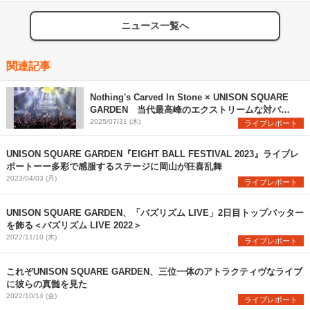
ニュース一覧へ
関連記事
Nothing's Carved In Stone × UNISON SQUARE
GARDEN 当代最高峰のエクストリームな対バン
を観た
2025/07/31 (木)
ライブレポート
UNISON SQUARE GARDEN『EIGHT BALL FESTIVAL 2023』ライブレ
ポートーー多彩で感服するステージに岡山が狂喜乱舞
2023/04/03 (月)
ライブレポート
UNISON SQUARE GARDEN、「バズリズム LIVE」2日目トップバッター
を飾る＜バズリズム LIVE 2022＞
2022/11/10 (木)
ライブレポート
これぞUNISON SQUARE GARDEN、三位一体のアトラクティヴなライブ
に彼らの真髄を見た
2022/10/14 (金)
ライブレポート