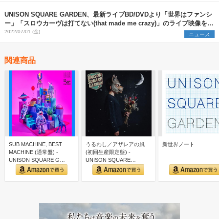
UNISON SQUARE GARDEN、最新ライブBD/DVDより「世界はファンシ
ー」「スロウカーヴは打てない(that made me crazy)」のライブ映像を公
開
2022/07/01 (金)
ニュース
関連商品
SUB MACHINE, BEST
うるわし／アザレアの風
新世界ノート
MACHINE (通常盤) -
(初回生産限定盤) -
UNISON SQUARE G…
UNISON SQUARE
GARDEN (特典な…