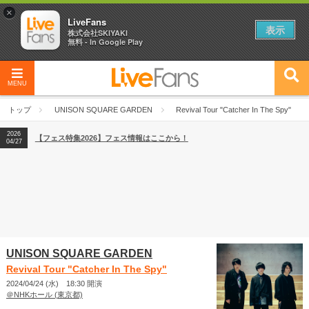
×
LiveFans
表示
株式会社SKIYAKI
無料 - In Google Play
MENU
2026
【フェス特集2026】フェス情報はここから！
04/27
トップ
UNISON SQUARE GARDEN
Revival Tour "Catcher In The Spy"
2026
【ライブ動員ランキング】2026年上半期編発表！
07/28
2026
【フェス特集2026】フェス情報はここから！
04/27
2026
【ライブ動員ランキング】2026年上半期編発表！
07/28
UNISON SQUARE GARDEN
Revival Tour "Catcher In The Spy"
2024/04/24 (水) 18:30 開演
＠NHKホール (東京都)