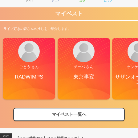
ポスト
シェア
送る
はてブ
マイベスト
ライブ好きの皆さんの推しをご紹介します。
ごとう さん
チーバ さん
ケンケ
RADWIMPS
東京事変
サザンオ
マイベスト一覧へ
2026
【フェス特集2026】フェス情報はここから！
04/27
2026
【ライブ動員ランキング】2026年上半期編発表！
07/28
2026