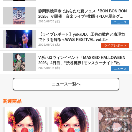
静岡県焼津市であらたな夏フェス『BON BON BON
2026』が開催 音楽ライブ×盆踊り×DJ×屋台グル
メ×ランタンナイトで彩る2日間
2026/08/05 (水)
ニュース
【ライブレポート】yukaDD、圧巻の歌声と表現力
でトリを飾る＜WWS FESTIVAL vol.2＞
2026/08/05 (水)
ライブレポート
V系ハロウィンイベント『MASKED HALLOWEEN
2026』4日目、“渋谷魔界†モンスターナイト”出演6
組を発表
2026/08/05 (水)
ニュース
ニュース一覧へ
関連商品