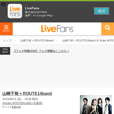
×
LiveFans
表示
株式会社SKIYAKI
無料 - In Google Play
MENU
2026
【フェス特集2026】フェス情報はここから！
04/27
トップ
山崎千裕 + ROUTE14band
山崎千裕 + ROUTE14band ＠ Kobe WYNTE
2026
【ライブ動員ランキング】2026年上半期編発表！
07/28
2026
【フェス特集2026】フェス情報はここから！
04/27
2026
【ライブ動員ランキング】2026年上半期編発表！
07/28
山崎千裕 + ROUTE14band
2013/06/14 (金) 19:00 開演
＠Kobe WYNTERLAND (兵庫県)
[ゲスト]
安達久美