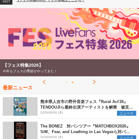
【フェス特集2026】フェス情報はここから！
04/27
2026
【ライブ動員ランキング】2026年上半期編発表！
07/28
【フェス特集2026】
今年もフェスの季節がやってきた！
最新ニュース
熊本県人吉市の野外音楽フェス『Rural Act'26』
TENDOUJIら最終出演アーティストを解禁 被災地
支援プロジェクトの始動も発表
2026/08/06 (木)
ニュース
The BONEZ 対バンツアー『MATCHBOX2026』
SiM、Fear, and Loathing in Las Vegasら対バン
アーティストを一斉解禁
2026/08/06 (木)
ニュース