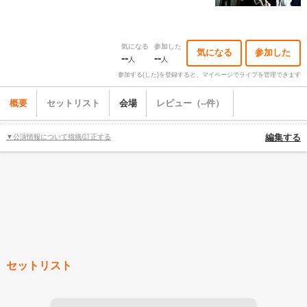
気になる
参加した
気になる
参加した
--
--
人
人
参加する(した)を登録すると、マイページでライブを管理できます
概要
セットリスト
会場
レビュー（--件）
▼公演情報について指摘/訂正する
編集する
セットリスト