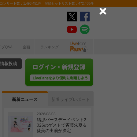
ンサート数：1,493,451件 登録セットリスト数：472,488件
イブQ&A
企画
ランキング
情報投稿
新着ニュース
新着ライブレポート
2026/08/08
結那バースデーイベント2
026のゲストで斉藤朱夏＆
愛美の出演が決定