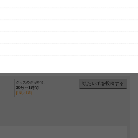
グッズの待ち時間：
観たレポを投稿する
30分～1時間
[1票／1票]