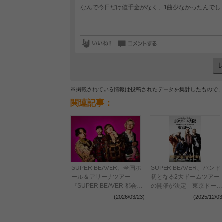
なんで今日だけ値千金がなく、1曲少なかったんでし
※掲載されている情報は投稿されたデータを集計したもので
関連記事：
SUPER BEAVER、全国ホ
SUPER BEAVER、バンド
ール＆アリーナツアー
初となる2大ドームツアー
『SUPER BEAVER 都会の
の開催が決定 東京ドーム
ラクダ TOUR 2026-2027
＆京セラドーム大阪にて4
(2026/03/23)
(2025/12/03
～ラクダの人生、ゴーゴー
日間開催
ゴー～』開催が決定