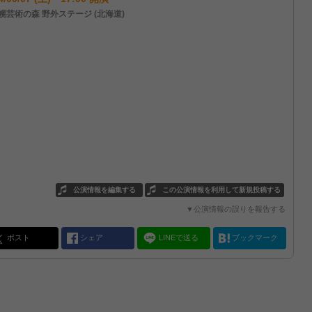
幌芸術の森 野外ステージ (北海道)
公演情報を編集する
この公演情報を利用して新規投稿する
▼公演情報の誤りを報告する
ポスト
シェア
LINEで送る
ブックマーク