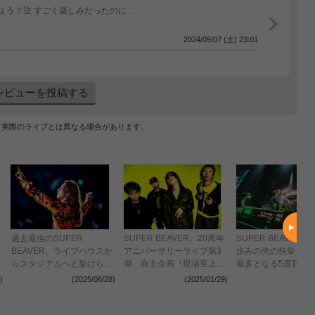
ょう？泣 すごく楽しみだったのに…
2024/09/07 (土) 23:01
レビューを投稿する
、実際のライブとは異なる場合があります。
過去最強のSUPER
SUPER BEAVER、20周年
SUPER BEAVER
BEAVER、ライブハウスか
アニバーサリーライブ第3
歩みの先の快挙、20
らスタジアムへと架けられ
弾、自主企画『現場至上主
最多となる5度目の
た20年という階段――「あ
義』をさいたまスーパーア
道館公演をレポート
)
(2025/06/28)
(2025/01/29)
(2024
なたがいるから鳴る音楽な
リーナにて開催決定
んだよ」