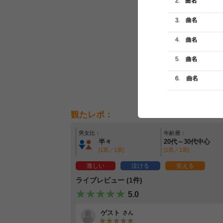
観たレポ：
男女比：
年齢層：
半々
20代～30代中心
[1票／1票]
[1票／1票]
激しい
泣ける
笑える
ライブレビュー (1件)
5.0
ゲスト
さん