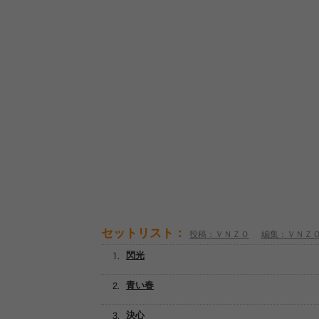
セットリスト：
投稿：ＶＮＺＯ
編集：ＶＮＺ
閃光
青い春
決心