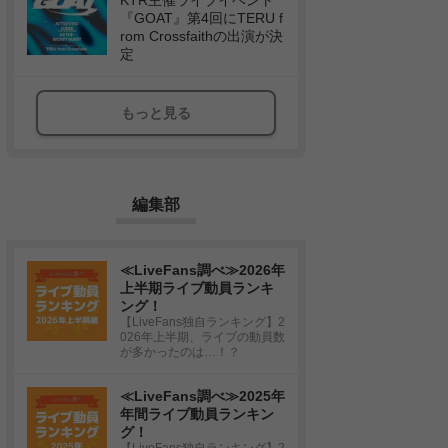
KTR主催ライブイベント
『GOAT』第4回にTERU f
rom Crossfaithの出演が決
定
もっと見る
編集部
≪LiveFans調べ≫2026年
上半期ライブ動員ランキ
ング！
【LiveFans独自ランキング】2
026年上半期、ライブの動員数
が多かったのは…！？
≪LiveFans調べ≫2025年
年間ライブ動員ランキン
グ！
【LiveFans独自ランキング】2