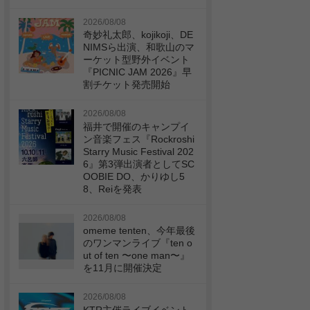
2026/08/08
奇妙礼太郎、kojikoji、DE
NIMSら出演、和歌山のマ
ーケット型野外イベント
『PICNIC JAM 2026』早
割チケット発売開始
2026/08/08
福井で開催のキャンプイ
ン音楽フェス『Rockroshi
Starry Music Festival 202
6』第3弾出演者としてSC
OOBIE DO、かりゆし5
8、Reiを発表
2026/08/08
omeme tenten、今年最後
のワンマンライブ『ten o
ut of ten 〜one man〜』
を11月に開催決定
2026/08/08