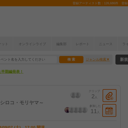
登録アーティスト数：126,686件 登録コ
ここから！
ケット
オンラインライブ
編集部
レポート
ニュース
ラ
上半期編発表！
新規
ジャンル検索
ここから！
上半期編発表！
クリップ
2
人
ビルシロコ・モリヤマ～
参加した
11
人
4/09/07 (土) 17:00 開演