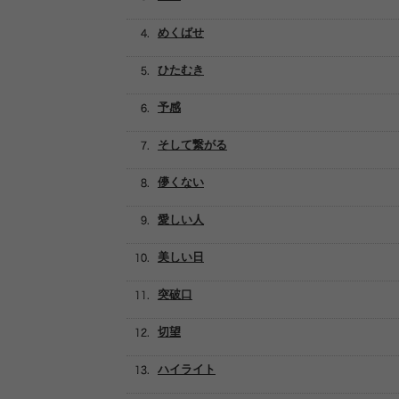
めくばせ
ひたむき
予感
そして繋がる
儚くない
愛しい人
美しい日
突破口
切望
ハイライト