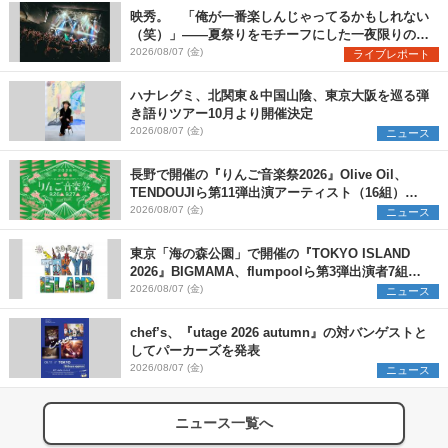
映秀。 「俺が一番楽しんじゃってるかもしれない
（笑）」――夏祭りをモチーフにした一夜限りのス
ペシャルライブ『色祭』レポート
2026/08/07 (金)
ライブレポート
ハナレグミ、北関東＆中国山陰、東京大阪を巡る弾
き語りツアー10月より開催決定
2026/08/07 (金)
ニュース
長野で開催の『りんご音楽祭2026』Olive Oil、
TENDOUJIら第11弾出演アーティスト（16組）を
発表
2026/08/07 (金)
ニュース
東京「海の森公園」で開催の『TOKYO ISLAND
2026』BIGMAMA、flumpoolら第3弾出演者7組を
発表 ワークショップ・アート出展者を募集
2026/08/07 (金)
ニュース
chef’s、『utage 2026 autumn』の対バンゲストと
してパーカーズを発表
2026/08/07 (金)
ニュース
ニュース一覧へ