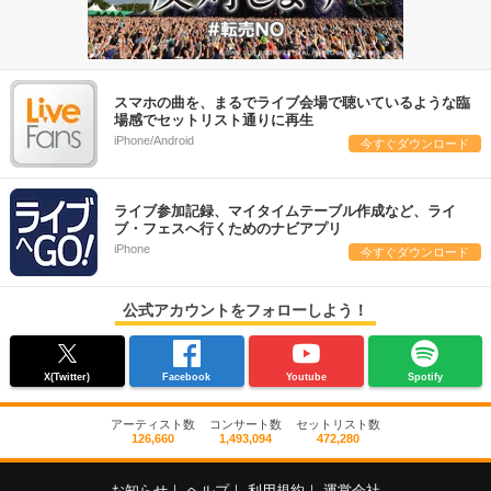
スマホの曲を、まるでライブ会場で聴いているような臨
場感でセットリスト通りに再生
iPhone/Android
今すぐダウンロード
ライブ参加記録、マイタイムテーブル作成など、ライ
ブ・フェスへ行くためのナビアプリ
iPhone
今すぐダウンロード
公式アカウントをフォローしよう！
X(Twitter)
Facebook
Youtube
Spotify
アーティスト数
コンサート数
セットリスト数
126,660
1,493,094
472,280