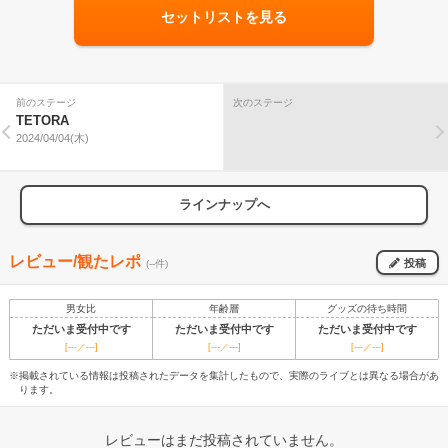
セットリストを見る
前のステージ
次のステージ
TETORA
2024/04/04(木)
ラインナップへ
レビュー/観たレポ
投稿
(--件)
男女比
年齢層
グッズの待ち時間
ただいま受付中です
ただいま受付中です
ただいま受付中です
[---／---]
[---／---]
[---／---]
※掲載されている情報は投稿されたデータを集計したもので、実際のライブとは異なる場合があ
ります。
レビューはまだ投稿されていません。