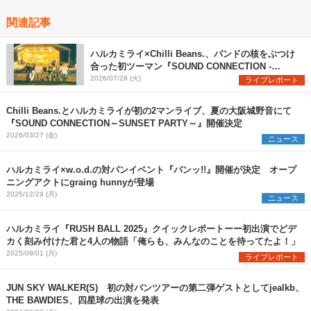
関連記事
ハルカミライ×Chilli Beans.、バンドの核をぶつけ
合った初ツーマン『SOUND CONNECTION -
SUNSET PARTY-』レポート
2026/07/28 (火)
ライブレポート
Chilli Beans.とハルカミライが初の2マンライブ、夏の大阪城野音にて
『SOUND CONNECTION～SUNSET PARTY～』開催決定
2026/03/27 (金)
ニュース
ハルカミライ×w.o.d.の対バンイベント『バンッ!!』開催が決定 オープ
ニングアクトにgraing hunnyが登場
2025/12/29 (月)
ニュース
ハルカミライ『RUSH BALL 2025』クイックレポートーー初出演でどデ
カく刻み付けた君と4人の物語「俺らも、みんなのことを待ってたよ！」
2025/09/01 (月)
ライブレポート
JUN SKY WALKER(S) 初の対バンツアーの第二弾ゲストとしてjealkb、
THE BAWDIES、四星球の出演を発表