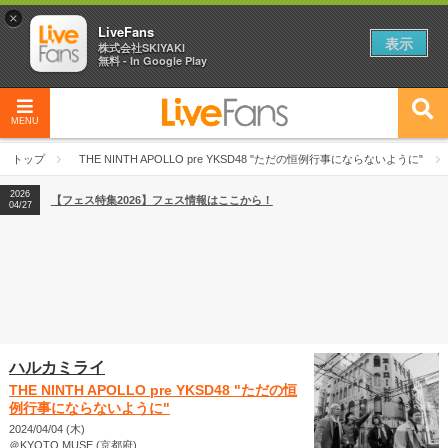
×
LiveFans
表示
株式会社SKIYAKI
無料 - In Google Play
MENU
2026
【フェス特集2026】フェス情報はここから！
04/27
トップ
THE NINTH APOLLO pre YKSD48 "ただの恒例行事にならないように"
2026
【ライブ動員ランキング】2026年上半期編発表！
07/28
2026
【フェス特集2026】フェス情報はここから！
04/27
2026
【ライブ動員ランキング】2026年上半期編発表！
07/28
ハルカミライ
THE NINTH APOLLO pre YKSD48 "ただの恒
例行事にならないように"
2024/04/04 (木)
＠KYOTO MUSE (京都府)