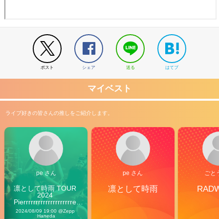
ポスト
シェア
送る
はてブ
マイベスト
ライブ好きの皆さんの推しをご紹介します。
pe さん
pe さん
ごと
凛として時雨 TOUR 
凛として時雨
RAD
2024 
Pierrrrrrrrrrrrrrrrrrrre 
Vibes
2024/08/09 19:00 @Zepp 
Haneda