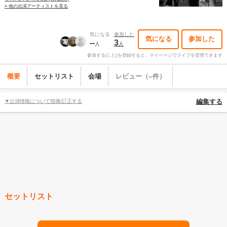
» 他の出演アーティストを見る
気になる
参加した
気になる
参加した
--
3
人
人
参加する(した)を登録すると、マイページでライブを管理できます
概要
セットリスト
会場
レビュー（--件）
▼公演情報について指摘/訂正する
編集する
セットリスト