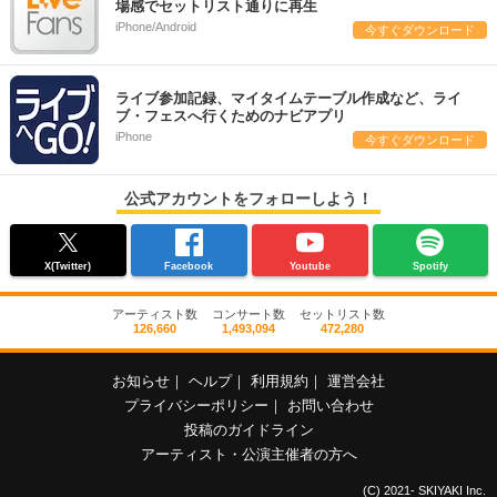
場感でセットリスト通りに再生
iPhone/Android
今すぐダウンロード
ライブ参加記録、マイタイムテーブル作成など、ライ
ブ・フェスへ行くためのナビアプリ
iPhone
今すぐダウンロード
公式アカウントをフォローしよう！
X(Twitter)
Facebook
Youtube
Spotify
アーティスト数
コンサート数
セットリスト数
126,660
1,493,094
472,280
お知らせ
｜
ヘルプ
｜
利用規約
｜
運営会社
プライバシーポリシー
｜
お問い合わせ
投稿のガイドライン
アーティスト・公演主催者の方へ
(C) 2021- SKIYAKI Inc.