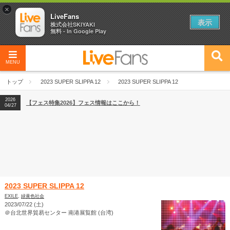
×
LiveFans
表示
株式会社SKIYAKI
無料 - In Google Play
MENU
2026
【フェス特集2026】フェス情報はここから！
04/27
トップ
2023 SUPER SLIPPA 12
2023 SUPER SLIPPA 12
2026
【ライブ動員ランキング】2026年上半期編発表！
07/28
2026
【フェス特集2026】フェス情報はここから！
04/27
2026
【ライブ動員ランキング】2026年上半期編発表！
07/28
2023 SUPER SLIPPA 12
EXILE
,
緑黄色社会
2023/07/22 (土)
＠台北世界貿易センター 南港展覧館 (台湾)