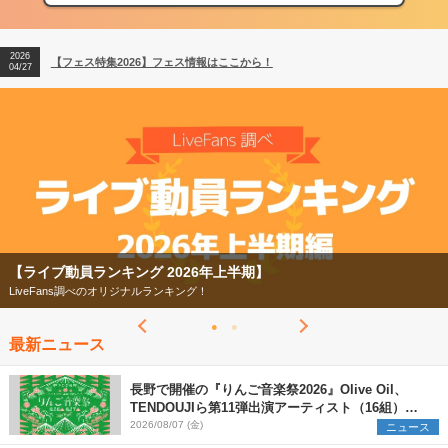
2026
【ライブ動員ランキング】2026年上半期編発表！
07/28
2026
【フェス特集2026】フェス情報はここから！
04/27
2026
【ライブ動員ランキング】2026年上半期編発表！
07/28
【ライブ動員ランキング 2026年上半期】
LiveFans調べのオリジナルランキング！
最新ニュース
長野で開催の『りんご音楽祭2026』Olive Oil、
TENDOUJIら第11弾出演アーティスト（16組）を
発表
2026/08/07 (金)
ニュース