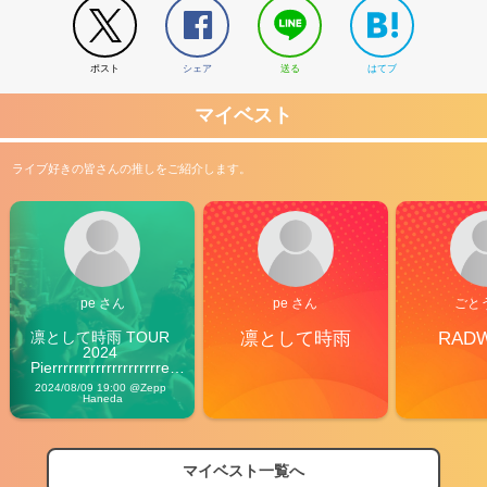
ポスト
シェア
送る
はてブ
マイベスト
ライブ好きの皆さんの推しをご紹介します。
pe さん
pe さん
ごと
凛として時雨 TOUR 
凛として時雨
RAD
2024 
Pierrrrrrrrrrrrrrrrrrrre 
Vibes
2024/08/09 19:00 @Zepp 
Haneda
マイベスト一覧へ
2026
【フェス特集2026】フェス情報はここから！
04/27