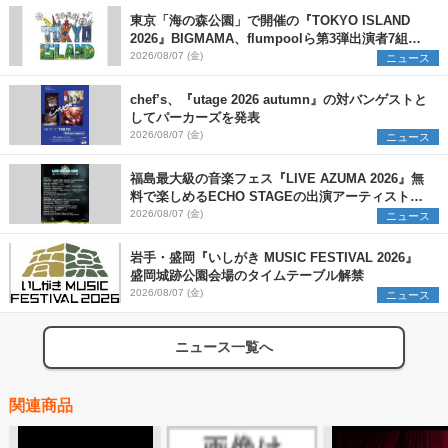
東京「海の森公園」で開催の『TOKYO ISLAND
2026』BIGMAMA、flumpoolら第3弾出演者7組を
発表 ワークショップ・アート出展者を募集
2026/08/07 (金)
ニュース
chef’s、『utage 2026 autumn』の対バンゲストと
してパーカーズを発表
2026/08/07 (金)
ニュース
福島最大級の音楽フェス『LIVE AZUMA 2026』無
料で楽しめるECHO STAGEの出演アーティストを
発表
2026/08/07 (金)
ニュース
岩手・盛岡『いしがき MUSIC FESTIVAL 2026』
盛岡城跡公園会場のタイムテーブル解禁
2026/08/07 (金)
ニュース
ニュース一覧へ
関連商品