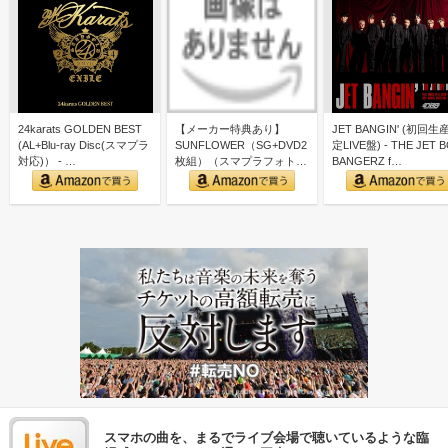
24karats GOLDEN BEST
【メーカー特典あり】
JET BANGIN' (初回生
(AL+Blu-ray Disc(スマプラ
SUNFLOWER（SG+DVD2
定LIVE盤) - THE JET 
対応)） - …
枚組）（スマプラフォト封
BANGERZ f…
入） - FANTA…
スマホの曲を、まるでライブ会場で聴いているような臨