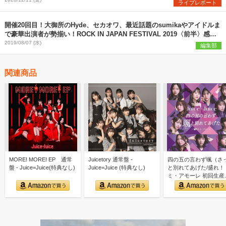
ライブレポート
開催20回目！大御所のHyde、セカオワ、最近話題のsumikaやアイドルま
で豪華出演者が勢揃い！ROCK IN JAPAN FESTIVAL 2019〈前半〉感想
まとめ
2019/08/07 (水)
編集部
関連商品
MORE! MORE! EP 通常
Juicetory 通常盤 -
四の五の言わず颯（さ
盤 - Juice=Juice(特典なし)
Juice=Juice (特典なし)
と別れてあげた/盛れ！
ミ・アモーレ 初回生産
定盤SP - Ｊｕｉｃｅ