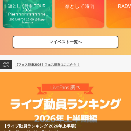
凛として時雨 TOUR 
凛として時雨
RAD
2024 
Pierrrrrrrrrrrrrrrrrrrre 
Vibes
2024/08/09 19:00 @Zepp 
Haneda
マイベスト一覧へ
2026
【フェス特集2026】フェス情報はここから！
04/27
2026
【ライブ動員ランキング】2026年上半期編発表！
07/28
2026
【フェス特集2026】フェス情報はここから！
04/27
2026
【ライブ動員ランキング】2026年上半期編発表！
07/28
【フェス特集2026】