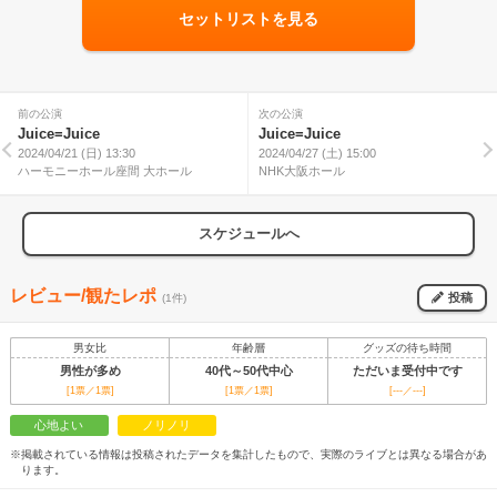
セットリストを見る
前の公演
次の公演
Juice=Juice
Juice=Juice
2024/04/21 (日) 13:30
2024/04/27 (土) 15:00
ハーモニーホール座間 大ホール
NHK大阪ホール
スケジュールへ
レビュー/観たレポ
投稿
(1件)
男女比
年齢層
グッズの待ち時間
男性が多め
40代～50代中心
ただいま受付中です
[1票／1票]
[1票／1票]
[---／---]
心地よい
ノリノリ
※掲載されている情報は投稿されたデータを集計したもので、実際のライブとは異なる場合があ
ります。