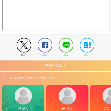
ポスト
シェア
送る
はてブ
マイベスト
ライブ好きの皆さんの推しをご紹介します。
pe さん
pe さん
ごと