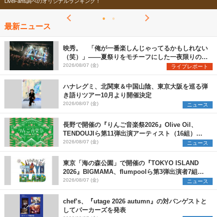
今年もフェスの季節がやってきた！
最新ニュース
映秀。 「俺が一番楽しんじゃってるかもしれない
（笑）」――夏祭りをモチーフにした一夜限りのス
ペシャルライブ『色祭』レポート
2026/08/07 (金)
ライブレポート
ハナレグミ、北関東＆中国山陰、東京大阪を巡る弾
き語りツアー10月より開催決定
2026/08/07 (金)
ニュース
長野で開催の『りんご音楽祭2026』Olive Oil、
TENDOUJIら第11弾出演アーティスト（16組）を
発表
2026/08/07 (金)
ニュース
東京「海の森公園」で開催の『TOKYO ISLAND
2026』BIGMAMA、flumpoolら第3弾出演者7組を
発表 ワークショップ・アート出展者を募集
2026/08/07 (金)
ニュース
chef’s、『utage 2026 autumn』の対バンゲストと
してパーカーズを発表