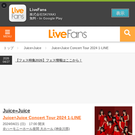
×
LiveFans
表示
株式会社SKIYAKI
無料 - In Google Play
MENU
2026
【フェス特集2026】フェス情報はここから！
04/27
トップ
Juice=Juice
Juice=Juice Concert Tour 2024 1-LINE
2026
【ライブ動員ランキング】2026年上半期編発表！
07/28
2026
【フェス特集2026】フェス情報はここから！
04/27
2026
【ライブ動員ランキング】2026年上半期編発表！
07/28
Juice=Juice
Juice=Juice Concert Tour 2024 1-LINE
2024/04/21 (日) 17:00 開演
＠ハーモニーホール座間 大ホール (神奈川県)