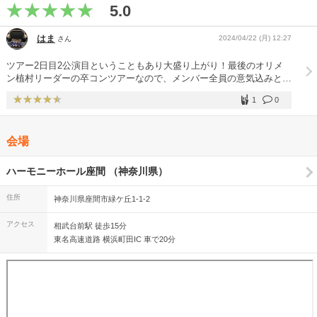
5.0
はま
2024/04/22 (月) 12:27
さん
ツアー2日目2公演目ということもあり大盛り上がり！最後のオリメ
ン植村リーダーの卒コンツアーなので、メンバー全員の意気込みと成
長を感じられるものでした。5月リリース予定の新曲3曲を含むセト
1
0
リは最高。後半は長期休養していた新メンの川嶋美楓さんも参加し
11人のパフォーマンス。回替わりのユニット曲も今ツアーの見どこ
ろのひとつですね。
会場
ハーモニーホール座間 （神奈川県）
住所
神奈川県座間市緑ケ丘1-1-2
アクセス
相武台前駅 徒歩15分
東名高速道路 横浜町田IC 車で20分