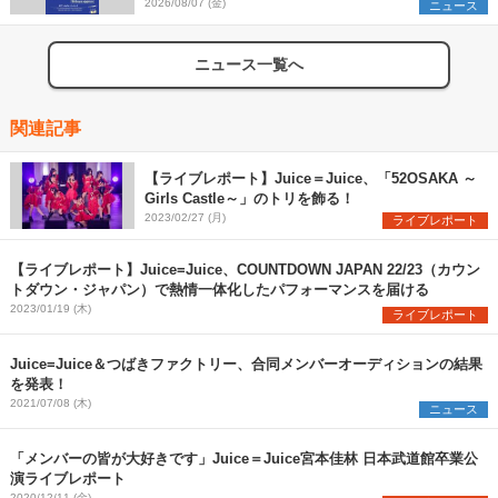
2026/08/07 (金)
ニュース
ニュース一覧へ
関連記事
【ライブレポート】Juice＝Juice、「52OSAKA ～
Girls Castle～」のトリを飾る！
2023/02/27 (月)
ライブレポート
【ライブレポート】Juice=Juice、COUNTDOWN JAPAN 22/23（カウン
トダウン・ジャパン）で熱情一体化したパフォーマンスを届ける
2023/01/19 (木)
ライブレポート
Juice=Juice＆つばきファクトリー、合同メンバーオーディションの結果
を発表！
2021/07/08 (木)
ニュース
「メンバーの皆が大好きです」Juice＝Juice宮本佳林 日本武道館卒業公
演ライブレポート
2020/12/11 (金)