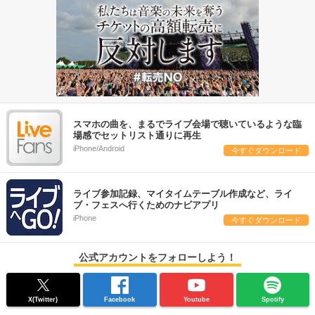
スマホの曲を、まるでライブ会場で聴いているような臨
場感でセットリスト通りに再生
iPhone/Android
今すぐダウンロード
ライブ参加記録、マイタイムテーブル作成など、ライ
ブ・フェスへ行くためのナビアプリ
iPhone
今すぐダウンロード
公式アカウントをフォローしよう！
X(Twitter)
Facebook
Youtube
Spotify