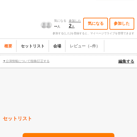
気になる
参加した
気になる
参加した
--
2
人
人
参加する(した)を登録すると、マイページでライブを管理できます
概要
セットリスト
会場
レビュー（--件）
▼公演情報について指摘/訂正する
編集する
セットリスト