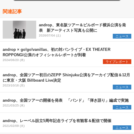
関連記事
androp、東名阪ツアー＆ビルボード横浜公演を発
表 新アーティスト写真も公開に
2026/07/04 (土)
ニュース
androp × go!go!vanillas、初の対バンライブ・EX THEATER
ROPPONGI公演のオフィシャルレポートが到着
2024/06/20 (木)
ライブレポート
androp、全国ツアー初日のZEPP Shinjuku公演をアーカイブ配信＆12月
に東京・大阪 Billboard Live決定
2023/10/16 (月)
ニュース
androp、全国ツアーの開催を発表 「バンド」「弾き語り」編成で実施
2021/03/25 (木)
ニュース
androp、レーベル設立5周年記念ライブを有観客＆配信で開催
2021/02/09 (火)
ニュース