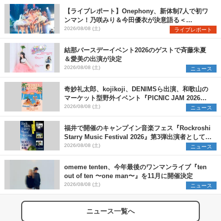
【ライブレポート】Onephony、新体制7人で初ワ
ンマン！乃咲みり＆今田優衣が決意語る＜
Onephony新体制1st Oneman Live はじまりの夏
2026/08/08 (土)
ライブレポート
＞
結那バースデーイベント2026のゲストで斉藤朱夏
＆愛美の出演が決定
2026/08/08 (土)
ニュース
奇妙礼太郎、kojikoji、DENIMSら出演、和歌山の
マーケット型野外イベント『PICNIC JAM 2026』
早割チケット発売開始
2026/08/08 (土)
ニュース
福井で開催のキャンプイン音楽フェス『Rockroshi
Starry Music Festival 2026』第3弾出演者として
SCOOBIE DO、かりゆし58、Reiを発表
2026/08/08 (土)
ニュース
omeme tenten、今年最後のワンマンライブ『ten
out of ten 〜one man〜』を11月に開催決定
2026/08/08 (土)
ニュース
ニュース一覧へ