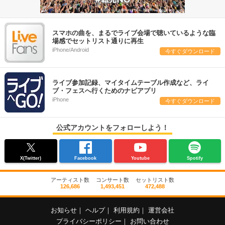
スマホの曲を、まるでライブ会場で聴いているような臨
場感でセットリスト通りに再生
iPhone/Android
今すぐダウンロード
ライブ参加記録、マイタイムテーブル作成など、ライ
ブ・フェスへ行くためのナビアプリ
iPhone
今すぐダウンロード
公式アカウントをフォローしよう！
X(Twitter)
Facebook
Youtube
Spotify
アーティスト数
コンサート数
セットリスト数
126,686
1,493,451
472,488
お知らせ
｜
ヘルプ
｜
利用規約
｜
運営会社
プライバシーポリシー
｜
お問い合わせ