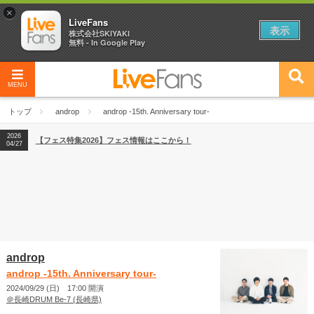
×
LiveFans
表示
株式会社SKIYAKI
無料 - In Google Play
2026
【フェス特集2026】フェス情報はここから！
04/27
MENU
2026
【ライブ動員ランキング】2026年上半期編発表！
07/28
トップ
androp
androp -15th. Anniversary tour-
2026
【フェス特集2026】フェス情報はここから！
04/27
2026
【ライブ動員ランキング】2026年上半期編発表！
07/28
androp
androp -15th. Anniversary tour-
2024/09/29 (日) 17:00 開演
＠長崎DRUM Be-7 (長崎県)