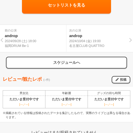
セットリストを見る
前の公演
次の公演
androp
androp
2024/09/28 (土) 18:00
2024/10/04 (金) 19:00
福岡DRUM Be-1
名古屋CLUB QUATTRO
スケジュールへ
レビュー/観たレポ
投稿
(--件)
男女比
年齢層
グッズの待ち時間
ただいま受付中です
ただいま受付中です
ただいま受付中です
[---／---]
[---／---]
[---／---]
※掲載されている情報は投稿されたデータを集計したもので、実際のライブとは異なる場合があ
ります。
レビューはまだ投稿されていません。