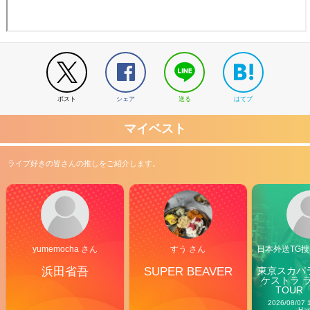
ポスト
シェア
送る
はてブ
マイベスト
ライブ好きの皆さんの推しをご紹介します。
yumemocha さん
すう さん
日本外送TG搜@
浜田省吾
SUPER BEAVER
東京スカパ
ケストラ 
TOUR「V
Carn
2026/08/07 
Ha