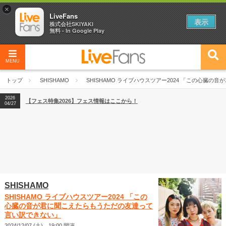
×
LiveFans
表示
株式会社SKIYAKI
無料 - In Google Play
MENU
2026
【フェス特集2026】フェス情報はここから！
04/27
トップ
SHISHAMO
SHISHAMO ライブハウスツアー2024 「この心臓
2026
【ライブ動員ランキング】2026年上半期編発表！
07/28
2026
【フェス特集2026】フェス情報はここから！
04/27
2026
【ライブ動員ランキング】2026年上半期編発表！
07/28
SHISHAMO
SHISHAMO ライブハウスツアー2024 「この
心臓の音が君に聞こえたらもうただの友達って
言い訳できない」
2024/12/07 (土) 19:00 開演