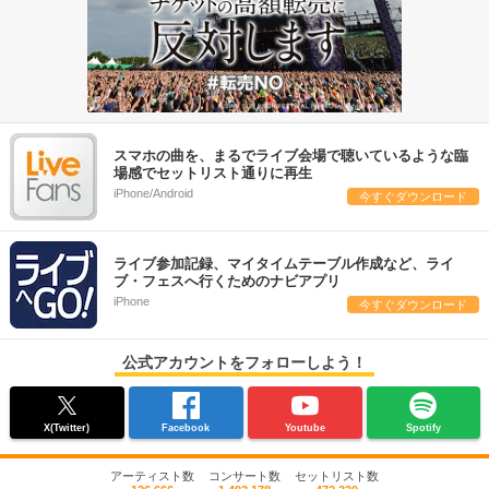
スマホの曲を、まるでライブ会場で聴いているような臨
場感でセットリスト通りに再生
iPhone/Android
今すぐダウンロード
ライブ参加記録、マイタイムテーブル作成など、ライ
ブ・フェスへ行くためのナビアプリ
iPhone
今すぐダウンロード
公式アカウントをフォローしよう！
X(Twitter)
Facebook
Youtube
Spotify
アーティスト数
コンサート数
セットリスト数