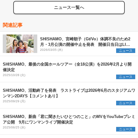
ニュース一覧へ
関連記事
SHISHAMO、宮崎朝子（Gt/Vo）体調不良のため2
月・3月公演の開催中止を発表 開催日当日はLIVE
上映会を実施【コメントあり】
2026/03/05 (木)
ニュース
SHISHAMO、最後の全国ホールツアー（全18公演）を2026年2月より開
催決定
2025/10/28 (火)
ニュース
SHISHAMO、活動終了を発表 ラストライブは2026年6月のスタジアムワ
ンマン2DAYS【コメントあり】
2025/09/29 (月)
ニュース
SHISHAMO、新曲「君に聞きたいひとつのこと」のMVをYouTubeプレミ
ア公開 9月にワンマンライブ開催決定
2025/06/25 (水)
ニュース