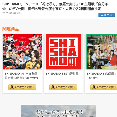
SHISHAMO、TVアニメ『花は咲く、修羅の如く』OP主題歌「自分革
命」のMV公開 恒例の野音公演を東京・大阪で各2日間開催決定
2025/01/09 (木)
ニュース
関連商品
SHISHAMOでした!!!(初回
SHISHAMO BEST(通常盤)
SHISHAMO 8 (初回盤)
限定盤)(3枚組)(Blu-ray付)
(DVD付)