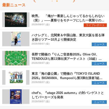
最新ニュース
映秀。 「俺が一番楽しんじゃってるかもしれない
（笑）」――夏祭りをモチーフにした一夜限りのス
ペシャルライブ『色祭』レポート
2026/08/07 (金)
ライブレポート
ハナレグミ、北関東＆中国山陰、東京大阪を巡る弾
き語りツアー10月より開催決定
2026/08/07 (金)
ニュース
長野で開催の『りんご音楽祭2026』Olive Oil、
TENDOUJIら第11弾出演アーティスト（16組）を
発表
2026/08/07 (金)
ニュース
東京「海の森公園」で開催の『TOKYO ISLAND
2026』BIGMAMA、flumpoolら第3弾出演者7組を
発表 ワークショップ・アート出展者を募集
2026/08/07 (金)
ニュース
chef’s、『utage 2026 autumn』の対バンゲストと
してパーカーズを発表
2026/08/07 (金)
ニュース