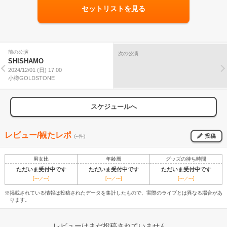
セットリストを見る
前の公演
次の公演
SHISHAMO
2024/12/01 (日) 17:00
小樽GOLDSTONE
スケジュールへ
レビュー/観たレポ
投稿
(--件)
男女比
年齢層
グッズの待ち時間
ただいま受付中です
ただいま受付中です
ただいま受付中です
[---／---]
[---／---]
[---／---]
※掲載されている情報は投稿されたデータを集計したもので、実際のライブとは異なる場合があ
ります。
レビューはまだ投稿されていません。