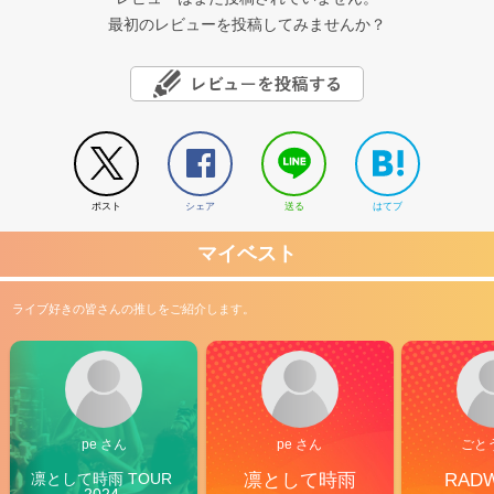
最初のレビューを投稿してみませんか？
ポスト
シェア
送る
はてブ
マイベスト
ライブ好きの皆さんの推しをご紹介します。
pe さん
pe さん
ごと
凛として時雨 TOUR 
凛として時雨
RAD